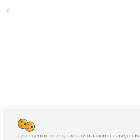
Банкротство влечет негативные последств
Для оценки посещаемости и анализа поведения
П