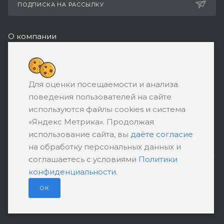
ПОДПИСКА НА РАССЫЛКУ
О компании
Реквизиты
8 (800) 550-08-77
Для оценки посещаемости и анализа
ЗАКАЗАТЬ ЗВОНОК
поведения пользователей на сайте
support@ratingbankrotstva.ru
используются файлы cookies и система
«Яндекс Метрика». Продолжая
111398, Москва, ул. Плеханова, д. 30,
использование сайта, вы
даёте согласие
абонентский ящик №5
на обработку персональных данных и
соглашаетесь с условиями
Политики
конфиденциальности
.
ПОЛИТИКА КОНФИДЕНЦИАЛЬНОСТИ
ПОЛЬЗОВАТЕЛЬСКОЕ СОГЛАШЕНИЕ
ОК
© 2026