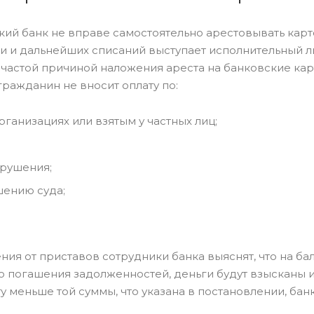
кий банк не вправе самостоятельно арестовывать кар
 и дальнейших списаний выступает исполнительный ли
частой причиной наложения ареста на банковские ка
гражданин не вносит оплату по:
анизациях или взятым у частных лиц;
рушения;
ению суда;
ия от приставов сотрудники банка выяснят, что на ба
о погашения задолженностей, деньги будут взысканы 
у меньше той суммы, что указана в постановлении, бан