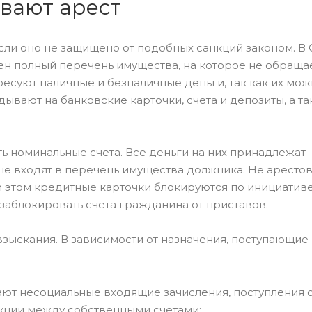
ывают арест
ли оно не защищено от подобных санкций законом. В С
н полный перечень имущества, на которое не обраща
есуют наличные и безналичные деньги, так как их мож
дывают на банковские карточки, счета и депозиты, а та
ь номинальные счета. Все деньги на них принадлежат
и не входят в перечень имущества должника. Не аресто
ри этом кредитные карточки блокируются по инициатив
 заблокировать счета гражданина от приставов.
взыскания. В зависимости от назначения, поступающие
ют несоциальные входящие зачисления, поступления 
акции между собственными счетами;