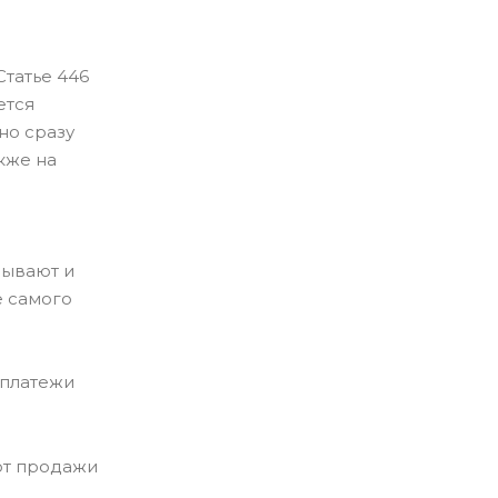
татье 446
ется
но сразу
кже на
вывают и
е самого
 платежи
от продажи