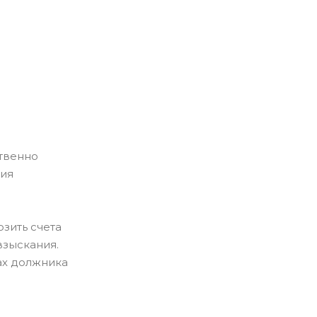
ственно
ния
зить счета
взыскания.
ах должника