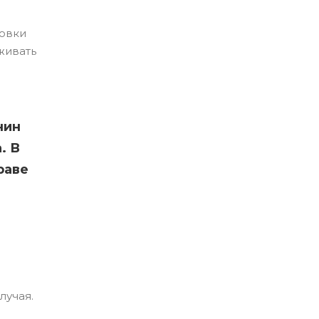
ровки
живать
нин
. В
раве
лучая.