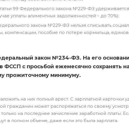
татьи 99 Федерального закона №229-ФЗ удерживается
лучае уплаты алиментных задолженностей – до 70%);
 Федерального закона №229-ФЗ нельзя списывать социа
нты, компенсации, пособие по потере кормильца, един
Федеральный закон №234-ФЗ. На его основан
в ФССП с просьбой ежемесячно сохранять н
ому прожиточному минимуму.
 наложить на них полный арест. С зарплатной карточки
мой гражданин может распоряжаться по своему усмот
 только на последнее зачисление заработной платы. Ес
ут в полном объеме, даже если это была зарплата.