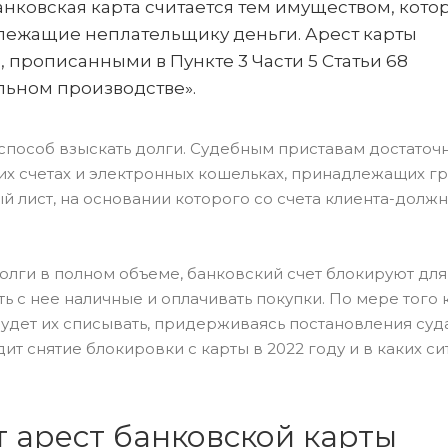
нковская карта считается тем имуществом, кото
адлежащие неплательщику деньги. Арест карты
 прописанными в Пункте 3 Части 5 Статьи 68
льном производстве».
способ взыскать долги. Судебным приставам достаточ
ких счетах и электронных кошельках, принадлежащих г
 лист, на основании которого со счета клиента-должн
долги в полном объеме, банковский счет блокируют дл
ть с нее наличные и оплачивать покупки. По мере того 
 будет их списывать, придерживаясь постановления суд
ит снятие блокировки с карты в 2022 году и в каких си
т арест банковской карты