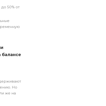
 до 50% от
льные
овременную
ии
а балансе
 удерживают
рению. Но
ли же на