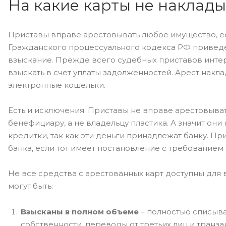
На какие карты не наклад
Приставы вправе арестовывать любое имущество, ес
Гражданского процессуального кодекса РФ приведе
взыскание. Прежде всего судебных приставов интер
взыскать в счет уплаты задолженностей. Арест накла
электронные кошельки.
Есть и исключения. Приставы не вправе арестовыват
бенефициару, а не владельцу пластика. А значит он
кредитки, так как эти деньги принадлежат банку. П
банка, если тот имеет постановление с требованием
Не все средства с арестованных карт доступны для 
могут быть:
Взысканы в полном объеме
– полностью списыва
собственности, переводы от третьих лиц и транз