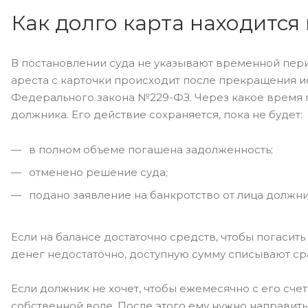
Как долго карта находится
В постановлении суда не указывают временной пери
ареста с карточки происходит после прекращения ис
Федерального закона №229-ФЗ. Через какое время 
должника. Его действие сохраняется, пока не будет:
в полном объеме погашена задолженность;
отменено решение суда;
подано заявление на банкротство от лица должни
Если на балансе достаточно средств, чтобы погасить 
денег недостаточно, доступную сумму списывают сраз
Если должник не хочет, чтобы ежемесячно с его сче
собственной воле. После этого ему нужно направить 