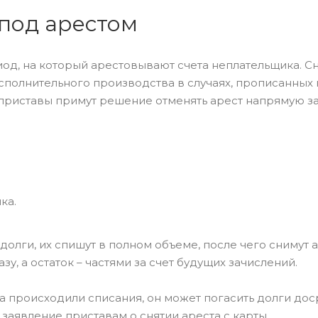
 под арестом
од, на который арестовывают счета неплательщика. С
полнительного производства в случаях, прописанных в
приставы примут решение отменять арест напрямую за
ка.
долги, их спишут в полном объеме, после чего снимут а
у, а остаток – частями за счет будущих зачислений.
та происходили списания, он может погасить долги до
заявление приставам о снятии ареста с карты.