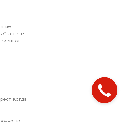
нятие
 Статье 43
висит от
рест. Когда
срочно по