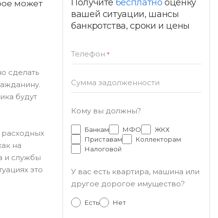
Получите
бесплатно
оценку
рое может
вашей ситуации, шансы
банкротства, сроки и цены
Телефон
*
но сделать
Сумма задолженности
ражданину.
ика будут
Кому вы должны?
Банкам
МФО
ЖКХ
я расходных
Приставам
Коллекторам
как на
Налоговой
а и службы
туациях это
У вас есть квартира, машина или
другое дорогое имущество?
Есть
Нет