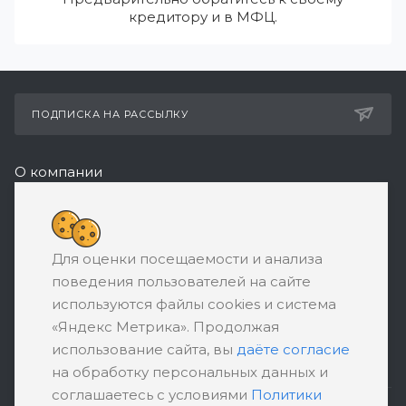
кредитору и в МФЦ.
ПОДПИСКА НА РАССЫЛКУ
О компании
Реквизиты
8 (800) 550-08-77
Для оценки посещаемости и анализа
ЗАКАЗАТЬ ЗВОНОК
поведения пользователей на сайте
support@ratingbankrotstva.ru
используются файлы cookies и система
«Яндекс Метрика». Продолжая
111398, Москва, ул. Плеханова, д. 30,
использование сайта, вы
даёте согласие
абонентский ящик №5
на обработку персональных данных и
соглашаетесь с условиями
Политики