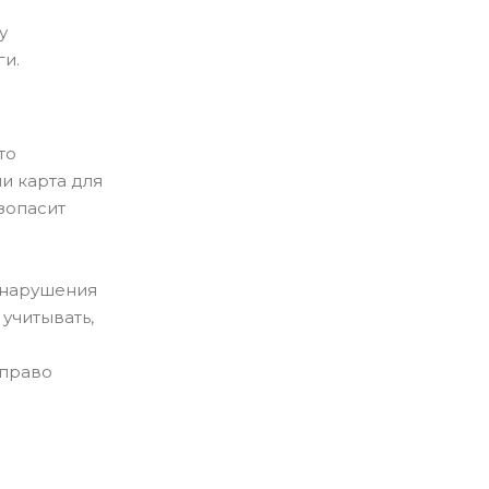
у
ги.
й
то
и карта для
зопасит
и нарушения
учитывать,
 право