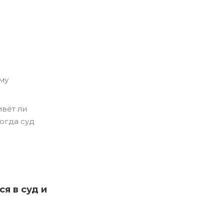
му
ивёт ли
огда суд
я в суд и