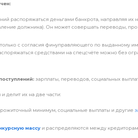
чен:
ний распоряжаться деньгами банкрота, направляя их 
ление должника). Он может совершать переводы, про
только с согласия финуправляющего по выданному им
Распоряжаться средствами на спецсчёте можно без ог
поступлений:
зарплаты, переводов, социальных выплат
 делит их на две части:
рожиточный минимум, социальные выплаты и другие
з
нкурсную массу
и распределяются между кредиторам