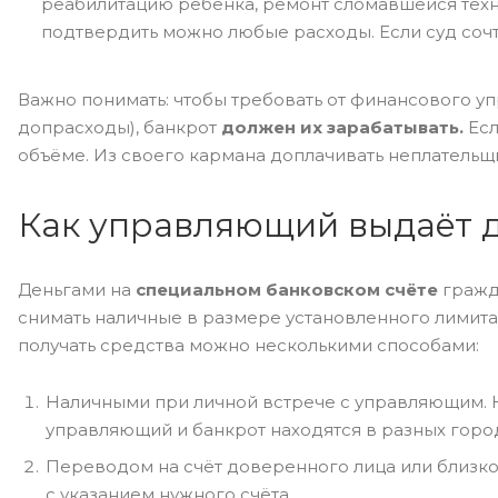
реабилитацию ребёнка, ремонт сломавшейся техн
подтвердить можно любые расходы. Если суд соч
Важно понимать: чтобы требовать от финансового уп
допрасходы), банкрот
должен их зарабатывать.
Есл
объёме. Из своего кармана доплачивать неплательщи
Как управляющий выдаёт 
Деньгами на
специальном банковском счёте
гражда
снимать наличные в размере установленного лимита
получать средства можно несколькими способами:
Наличными при личной встрече с управляющим. Н
управляющий и банкрот находятся в разных горо
Переводом на счёт доверенного лица или близко
с указанием нужного счёта.