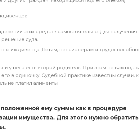
 и других граждан, находящихся под его опекой).
ждивенцев:
елении этих средств самостоятельно. Для получения
 решение суда.
уппы иждивенца. Детям, пенсионерам и трудоспособно
ли у него есть второй родитель. При этом не важно, ж
его в одиночку. Судебной практике известны случаи, к
ль не платил алименты.
 положенной ему суммы как в процедуре
зации имущества. Для этого нужно обратитьс
ды.