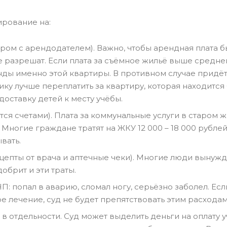
рование на:
ом с арендодателем). Важно, чтобы арендная плата б
 разрешат. Если плата за съёмное жильё выше средней
ды именно этой квартиры. В противном случае придё
ку лучше переплатить за квартиру, которая находится
доставку детей к месту учёбы.
я счетами). Плата за коммунальные услуги в старом 
Многие граждане тратят на ЖКУ 12 000 – 18 000 рублей
ывать.
цепты от врача и аптечные чеки). Многие люди вынуж
обрит и эти траты.
П: попал в аварию, сломал ногу, серьёзно заболел. Есл
 лечение, суд не будет препятствовать этим расходам
в отдельности. Суд может выделить деньги на оплату 