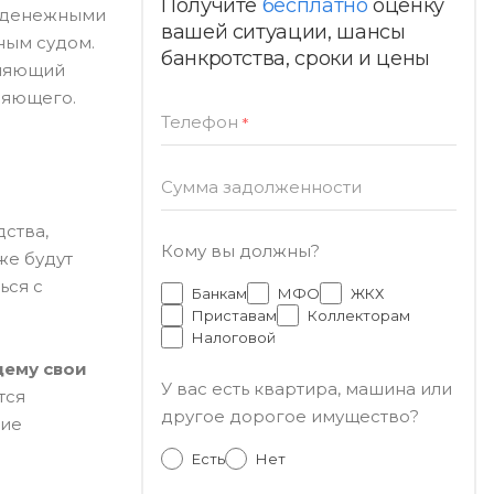
Получите
бесплатно
оценку
е денежными
вашей ситуации, шансы
ным судом.
банкротства, сроки и цены
вляющий
ляющего.
Телефон
*
Сумма задолженности
ства,
Кому вы должны?
же будут
ься с
Банкам
МФО
ЖКХ
Приставам
Коллекторам
Налоговой
ему свои
У вас есть квартира, машина или
тся
другое дорогое имущество?
ние
Есть
Нет