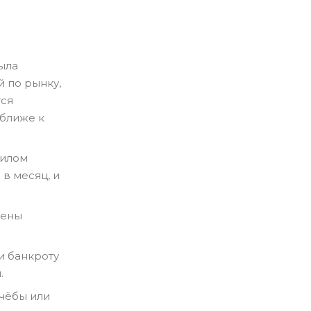
ыла
 по рынку,
тся
 ближе к
жилом
 в месяц, и
дены
и банкроту
.
учёбы или