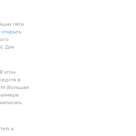
йших пяти
е
открыть
ого
). Для
 В этом
редств в
ПМ (большая
размере
написать
тей, а