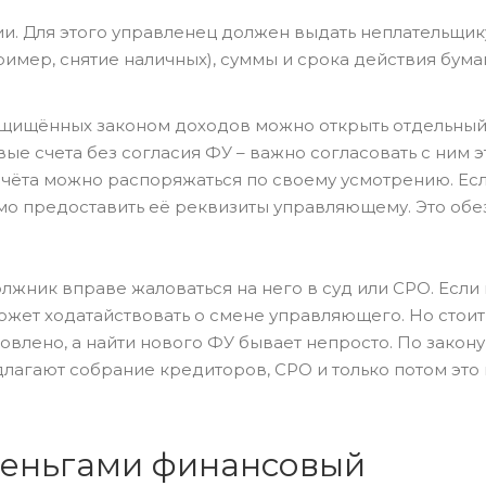
ии. Для этого управленец должен выдать неплательщик
имер, снятие наличных), суммы и срока действия бума
защищённых законом доходов можно открыть отдельны
ые счета без согласия ФУ – важно согласовать с ним э
чёта можно распоряжаться по своему усмотрению. Есл
мо предоставить её реквизиты управляющему. Это обе
лжник вправе жаловаться на него в суд или СРО. Есл
жет ходатайствовать о смене управляющего. Но стоит 
овлено, а найти нового ФУ бывает непросто. По закону
лагают собрание кредиторов, СРО и только потом это
деньгами финансовый