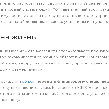
оятельно распоряжаться своими активами. Управлени
финансовый управляющий (ФУ), назначенный арбитраж
 имущества и деньги на текущие траты, которые упра
 с зарплатой должника и как получить деньги от управ
 на жизнь
ица мало чем отличается от исполнительного производ
ство заканчивается списанием обязательств. Приставы 
И в том, и в другом случае должнику придётся расстат
док и размер изъятий.
 гражданин
обязан
передать финансовому управляющ
(текущих, накопительных). Как только в ЕФРСБ появляе
ет его карты автоматически. С этого момента управле
вляющему.