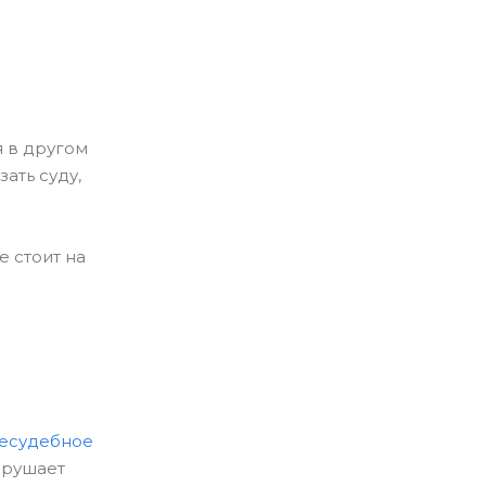
я в другом
ать суду,
 стоит на
есудебное
арушает