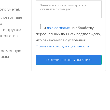
го учёта).
ы, сезонные
ую
Я
даю согласие
на обработку
ёт в другом
персональных данных и подтверждаю,
тельства.
что ознакомился с условиями
Политики конфиденциальности
.
 временную
вным
ПОЛУЧИТЬ КОНСУЛЬТАЦИЮ