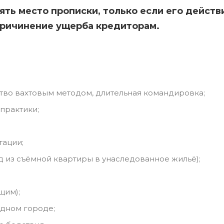
ять место прописки, только если его действ
причинение ущерба кредиторам.
тво вахтовым методом, длительная командировка;
практики;
тации;
 из съёмной квартиры в унаследованное жильё);
щим);
одном городе;