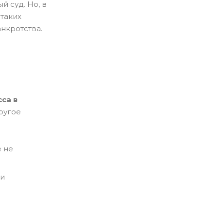
й суд. Но, в
 таких
нкротства.
са в
ругое
е не
ли