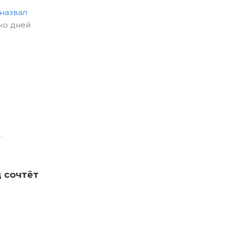
назвал
ько дней
.
д сочтёт