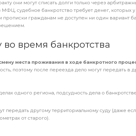
акту они могут списать долги только через арбитражны
 МФЦ, судебное банкротство требует денег, которых у
им прописки гражданам не доступен ни один вариант ба
 решением.
 во время банкротства
 смену места проживания в ходе банкротного процес
сть, поэтому после переезда дело могут передать в д
елах одного региона, подсудность дела о банкротств
гут передать другому территориальному суду (даже ес
метрах от старого).