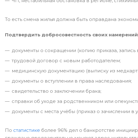
ЧП, нестабильная обстановка в регионе, стихийны
То есть смена жилья должна быть оправдана эконо
Подтвердить добросовестность своих намерений 
документы о сокращении (копию приказа, запись 
трудовой договор с новым работодателем;
медицинскую документацию (выписку из медкарты
документы о вступлении в права наследования;
свидетельство о заключении брака;
справки об уходе за родственником или опекунст
документы с места учёбы (приказ о зачислении в 
По
статистике
более 96% дел о банкротстве иниции
граждане предварительно меняют адрес жительства 