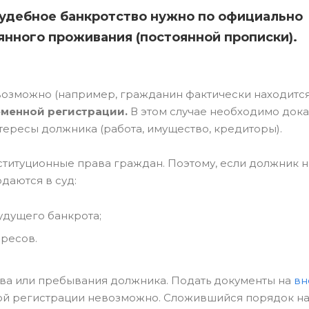
 судебное банкротство нужно по официально
янного проживания (постоянной прописки).
возможно (например, гражданин фактически находитс
еменной регистрации.
В этом случае необходимо доказ
ересы должника (работа, имущество, кредиторы).
титуционные права граждан. Поэтому, если должник не
даются в суд:
удущего банкрота;
ересов.
тва или пребывания должника. Подать документы на
вн
ой регистрации невозможно. Сложившийся порядок н