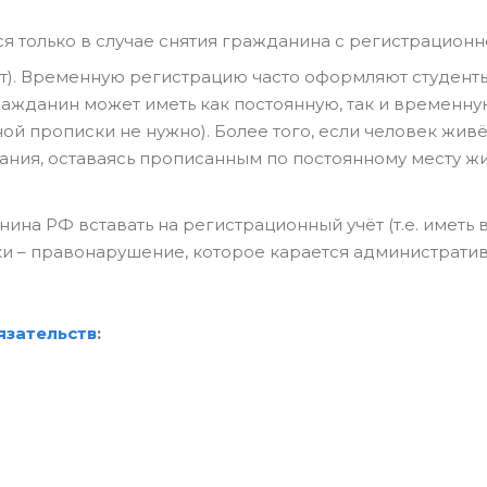
 только в случае снятия гражданина с регистрационно
лет). Временную регистрацию часто оформляют студент
ражданин может иметь как постоянную, так и временн
ной прописки не нужно). Более того, если человек жив
вания, оставаясь прописанным по постоянному месту жи
ина РФ вставать на регистрационный учёт (т.е. иметь
ки – правонарушение, которое карается администрати
язательств
: