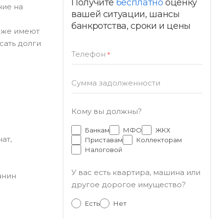
Получите
бесплатно
оценку
ние на
вашей ситуации, шансы
банкротства, сроки и цены
тоже имеют
сать долги
Телефон
*
Сумма задолженности
Кому вы должны?
Банкам
МФО
ЖКХ
ат,
Приставам
Коллекторам
Налоговой
У вас есть квартира, машина или
анин
другое дорогое имущество?
Есть
Нет