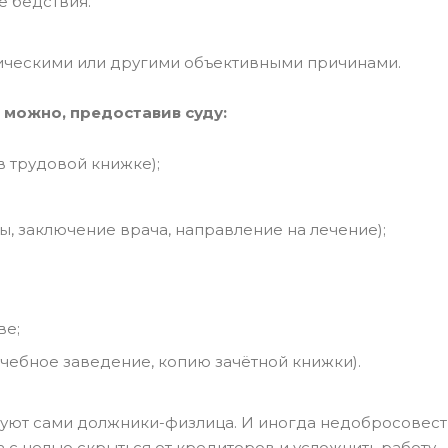
е бедствия.
мическими или другими объективными причинами.
можно, предоставив суду:
в трудовой книжке);
, заключение врача, направление на лечение);
ве;
учебное заведение, копию зачётной книжки).
руют сами должники-физлица. И иногда недобросовес
с целью скрыться от кредиторов и усложнить работу