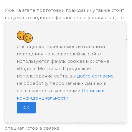
Уже на этапе подготовки гражданину также стоит
подумать о подборе финансового управляющего.
В заявлении обязательно указывается
саморегулируемая организация (СРО), из членов
которой тот должен быть назначен. Но лучше найти
Для оценки посещаемости и анализа
конкретного кандидата с убедительным
поведения пользователей на сайте
послужным списком и обозначить в обращении
используются файлы cookies и система
именно его СРО. Это гарантирует, что
«Яндекс Метрика». Продолжая
управляющий будет вести банкротное дело
использование сайта, вы
даёте согласие
добросовестно.
на обработку персональных данных и
соглашаетесь с условиями
Политики
Есть и ещё один вариант: обратиться в
конфиденциальности
.
юридическую компанию, которая предоставит на
дело и банкротного юриста, и финансового
ОК
управляющего. Это не только удобно для
должника, но и даёт отличные результаты работы
специалистов в связке.