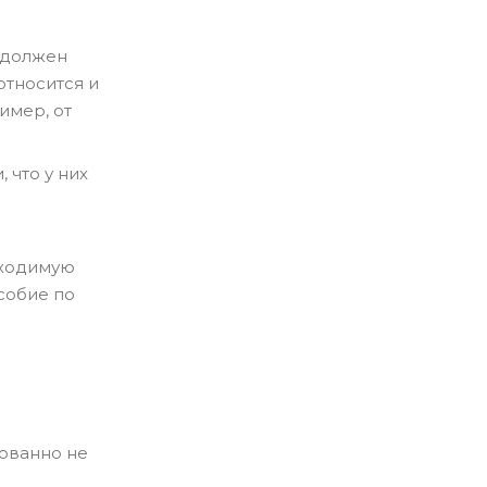
, должен
относится и
имер, от
 что у них
бходимую
собие по
ованно не