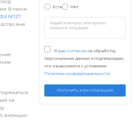
оход
Есть
Нет
ми. В таком
4 ФЗ №127
едство вне
Я
даю согласие
на обработку
шение
персональных данных и подтверждаю,
ения
что ознакомился с условиями
Политики конфиденциальности
.
ПОЛУЧИТЬ КОНСУЛЬТАЦИЮ
споряжаться
ций на
ду
й, жилищно-