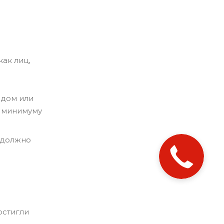
ак лиц,
идом или
у минимуму
 должно
остигли