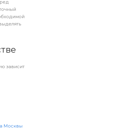
еред
иточный
еобходимой
выделять
стве
ую зависит
ва Москвы