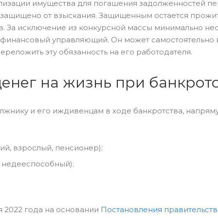
ализации имущества для погашения задолженностей п
не защищено от взыскания. Защищенным остается прож
в. За исключение из конкурсной массы минимально н
 финансовый управляющий. Он может самостоятельно 
реложить эту обязанность на его работодателя.
денег на жизнь при банкрот
жнику и его иждивенцам в ходе банкротства, напрям
й, взрослый, пенсионер);
, недееспособный);
я 2022 года на основании
Постановления правительст