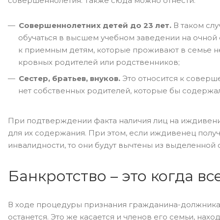
совершеннолетия. Также сюда можно отнести:
Совершеннолетних детей до 23 лет.
В таком слу
обучаться в высшем учебном заведении на очной 
к приемным детям, которые проживают в семье не
кровных родителей или родственников;
Сестер, братьев, внуков.
Это относится к соверш
нет собственных родителей, которые бы содержал
При подтверждении факта наличия лиц на иждивени
для их содержания. При этом, если иждивенец получ
инвалидности, то они будут вычтены из выделенной
Банкротство – это когда в
В ходе процедуры признания гражданина-должника 
останется. Это же касается и членов его семьи, нах