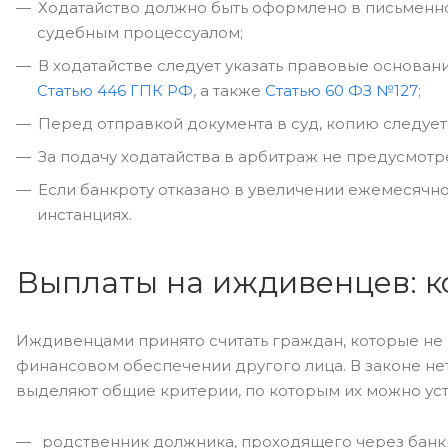
Ходатайство должно быть оформлено в письменн
судебным процессуалом;
В ходатайстве следует указать правовые основан
Статью 446 ГПК РФ
, а также
Статью 60 ФЗ №127
;
Перед отправкой документа в суд, копию следуе
За подачу ходатайства в арбитраж не предусмотр
Если банкроту отказано в увеличении ежемесячн
инстанциях.
Выплаты на иждивенцев: к
Иждивенцами принято считать граждан, которые не 
финансовом обеспечении другого лица. В законе не
выделяют общие критерии, по которым их можно уста
родственник должника, проходящего через банк