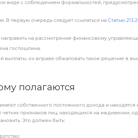
ом виде с соблюдением формальностей, предусмотре
ия. В первую очередь следует ссылаться на
Статью 213.
т направить на рассмотрение финансовому управляющ
ена госпошлина;
ой выплаты, он вправе обжаловать такое решение в в
ому полагаются
имеют собственного постоянного дохода и находятся 
т четких признаков лиц, находящихся на иждивении, о
новить. Это должен быть:
ротство;