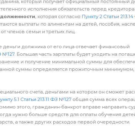
жданина, который получает официальный постоянный д
постепенного исполнения обязательств перед кредитора
адолженности
, которая согласно
Пункту 2 Статьи 213.1
таются выплаты по алиментам на детей, пособия, насл
т членов семьи и третьих лиц.
 деньги должника от его лица отвечает финансовый
З №127
. Большая часть зарплаты будет уходить на пога
хранение и получение минимальной суммы для обеспеч
данной суммы определяется прожиточным минимумом,
пециального счета, деньгами на котором он сможет ра
ункту 5.1 Статьи 213.11 ФЗ №127
общая сумма всех опера
 Помимо этого, гражданин-банкрот вправе направить су
когда нужно больше средств для оплаты обучения дете
рств, а также других расходов первой очередности.