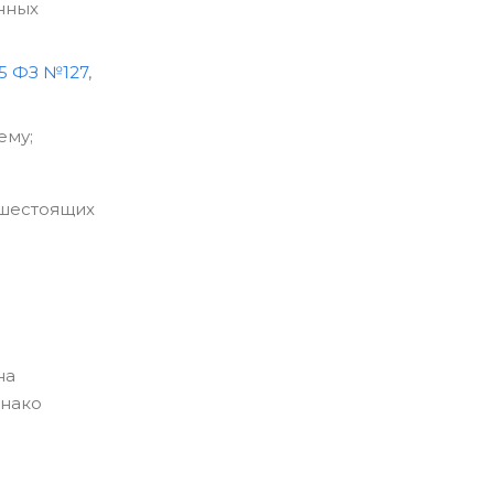
нных
25 ФЗ №127
,
ему;
ышестоящих
на
днако