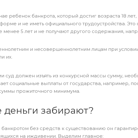
чае ребенок банкрота, который достиг возраста 18 лет
форме и не иметь официального трудоустройства. Это 
 менее 5 лет и не получают другого содержания, напр
еннолетним и несовершеннолетним лицам при условии,
и их.
и суд должен изъять из конкурсной массы сумму, нео
ает социальные выплаты от государства, например, по
 суммы прожиточного минимума.
се деньги забирают?
банкротом без средств к существованию он гарантир
одящихся на иждивении. Выделим главное: