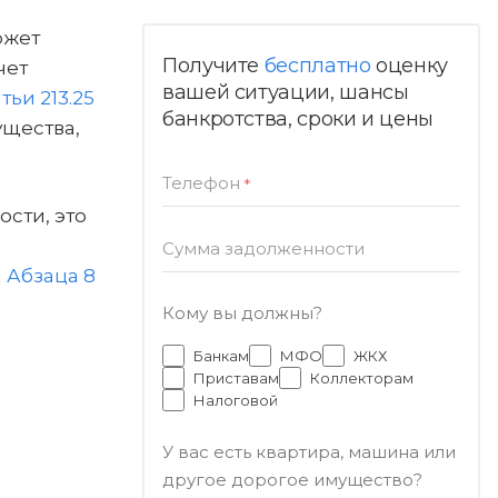
ожет
Получите
бесплатно
оценку
чет
вашей ситуации, шансы
тьи 213.25
банкротства, сроки и цены
ущества,
Телефон
*
ности, это
о
Сумма задолженности
и
Абзаца 8
Кому вы должны?
Банкам
МФО
ЖКХ
Приставам
Коллекторам
Налоговой
У вас есть квартира, машина или
другое дорогое имущество?