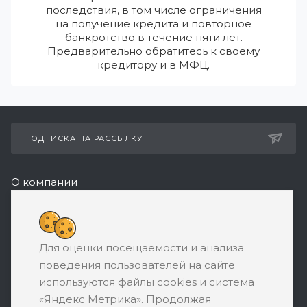
последствия, в том числе ограничения
на получение кредита и повторное
банкротство в течение пяти лет.
Предварительно обратитесь к своему
кредитору и в МФЦ.
ПОДПИСКА НА РАССЫЛКУ
О компании
Реквизиты
8 (800) 550-08-77
Для оценки посещаемости и анализа
ЗАКАЗАТЬ ЗВОНОК
поведения пользователей на сайте
support@ratingbankrotstva.ru
используются файлы cookies и система
«Яндекс Метрика». Продолжая