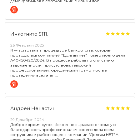
демократичная в соотношении с моими дол
Инкогнито 5111.
26 Февраля 2025
Я участвовала в процедтуре банкротства, которая
проводилась компанией "Долгам нет".Номер моего дела
А40-150420/2024. В процессе работы по спи санию
задолженности, присутствовал высокий
профессионализм, юридическая грамотность в
проведении всех этап
Андрей Ненастин.
29 Декабря 2024
Доброе время суток !Искренне выражаю огромную
благодарность профессионалам своего дела всем
сотрудникам работающее в компании "Долгам НЕТ".А
также отдельное спасибо Деркаевой Ларисе за