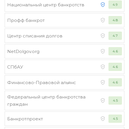
Национальный центр банкротств
4.9
Профф банкрот
4.8
Центр списания долгов
4.7
NetDolgov.org
4.6
СПбАУ
4.6
Финансово-Правовой альянс
4.6
Федеральный центр банкротства
4.5
граждан
Банкротпроект
4.5