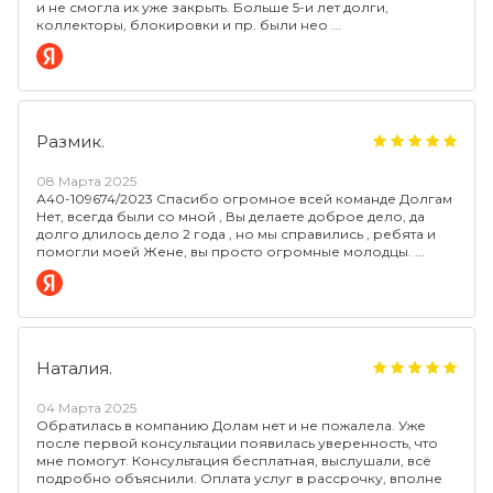
и не смогла их уже закрыть. Больше 5-и лет долги,
коллекторы, блокировки и пр. были нео
Размик.
08 Марта 2025
А40-109674/2023 Спасибо огромное всей команде Долгам
Нет, всегда были со мной , Вы делаете доброе дело, да
долго длилось дело 2 года , но мы справились , ребята и
помогли моей Жене, вы просто огромные молодцы.
Наталия.
04 Марта 2025
Обратилась в компанию Долам нет и не пожалела. Уже
после первой консультации появилась уверенность, что
мне помогут. Консультация бесплатная, выслушали, всё
подробно объяснили. Оплата услуг в рассрочку, вполне