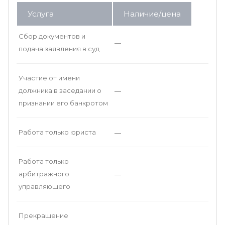
Услуга
Наличие/цена
Сбор документов и
—
подача заявления в суд
Участие от имени
должника в заседании о
—
признании его банкротом
Работа только юриста
—
Работа только
арбитражного
—
управляющего
Прекращение