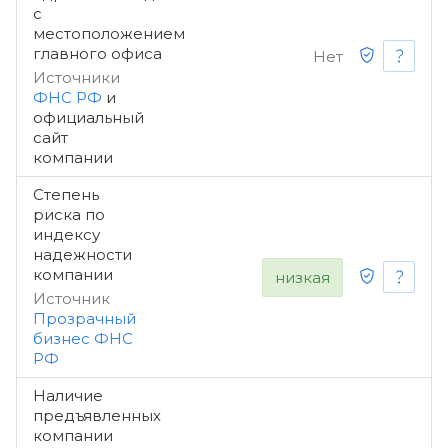
с
местоположением
главного офиса
Нет
Источники
ФНС РФ
и
официальный
сайт
компании
Степень
риска по
индексу
надежности
компании
низкая
Источник
Прозрачный
бизнес ФНС
РФ
Наличие
предъявленных
компании