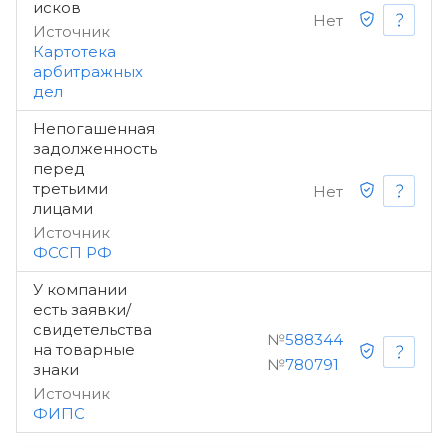
исков
Нет
Источник
Картотека
арбитражных
дел
Непогашенная
задолженность
перед
третьими
Нет
лицами
Источник
ФССП РФ
У компании
есть заявки/
свидетельства
№
588344
на товарные
№
780791
знаки
Источник
ФИПС