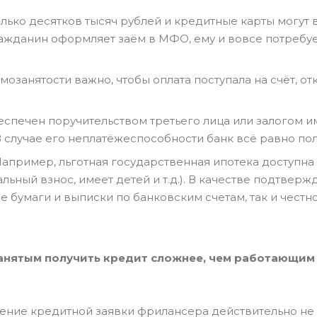
лько десятков тысяч рублей и кредитные карты могут 
ражданин оформляет заём в МФО, ему и вовсе потребуе
мозанятости важно, чтобы оплата поступала на счёт, от
еспечен поручительством третьего лица или залогом и
случае его неплатёжеспособности банк всё равно пол
пример, льготная государственная ипотека доступна 
льный взнос, имеет детей и т.д.). В качестве подтверж
бумаги и выписки по банковским счетам, так и честн
занятым получить кредит сложнее, чем работающим 
ение кредитной заявки фрилансера действительно не