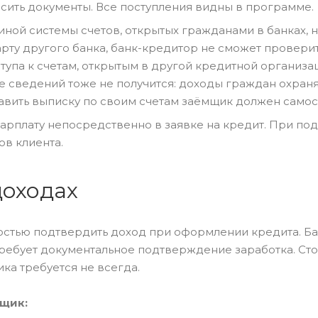
сить документы. Все поступления видны в программе.
иной системы счетов, открытых гражданами в банках, 
карту другого банка, банк-кредитор не сможет провери
упа к счетам, открытым в другой кредитной организац
ие сведений тоже не получится: доходы граждан охран
тавить выписку по своим счетам заёмщик должен самос
зарплату непосредственно в заявке на кредит. При под
ов клиента.
доходах
остью подтвердить доход при оформлении кредита. Б
ребует документальное подтверждение заработка. Стои
а требуется не всегда.
мщик: