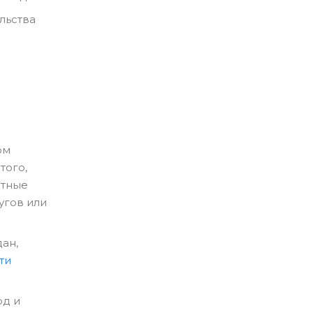
льства
ом
того,
етные
угов или
ан,
ти
од и