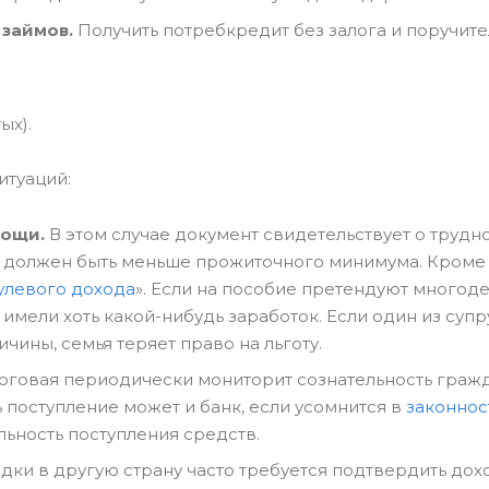
займов.
Получить потребкредит без залога и поручите
ых).
итуаций:
мощи.
В этом случае документ свидетельствует о трудн
 должен быть меньше прожиточного минимума. Кроме 
улевого дохода
». Если на пособие претендуют многод
имели хоть какой-нибудь заработок. Если один из супр
чины, семья теряет право на льготу.
говая периодически мониторит сознательность гражд
 поступление может и банк, если усомнится в
законнос
ьность поступления средств.
ки в другую страну часто требуется подтвердить дох