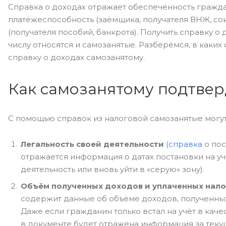
Справка о доходах отражает обеспеченность граж
платёжеспособность (заёмщика, получателя ВНЖ, со
(получателя пособий, банкрота). Получить справку о
числу относятся и самозанятые. Разберёмся, в каки
справку о доходах самозанятому.
Как самозанятому подтвер
С помощью справок из налоговой самозанятые могут
Легальность своей деятельности
(
справка
о по
отражается информация о датах постановки на учё
деятельность или вновь уйти в «серую» зону).
Объём полученных доходов и уплаченных нало
содержит данные об объёме доходов, полученных 
Даже если гражданин только встал на учёт в кач
в документе будет отражена информация за теку