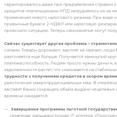
гарантировалось даже при предъявлении справки 
кредитов плательщиками НПД затруднялось из-за н
применения нового налогового режима. При виде не
привычные бумаги: 2-НДФЛ или налоговую деклара
прояснило ситуацию. Теперь самозанятые могут пол
Сейчас существует другая проблема – стремител
силами. Товары дорожают, зарплат не хватает, люди
разгоняется ещё больше. Получается замкнутый круг
платёжеспособность. Людям просто нужны деньги, а 
задолженности растёт, что сказывается на стабильн
трудности с получением кредитов в скором времен
ужесточение макропруденциальных мер. В «переводе»
заставят банки сокращать объём выдачи нецелевых (
времени ожидается:
Завершение программы льготной государстве
семейная, дальневосточная, IT-ипотека. «Простые»