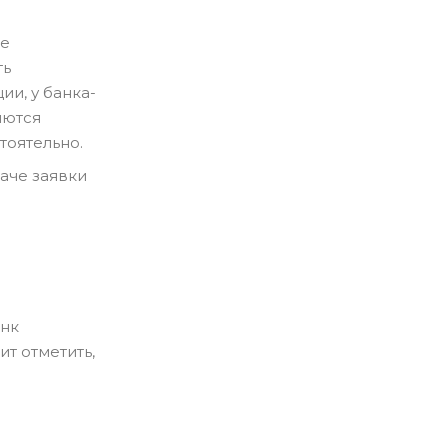
не
ть
ии, у банка-
яются
тоятельно.
аче заявки
анк
т отметить,