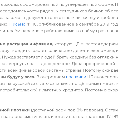
о доходах, сформированной по утверждённой форме. 
еосведомлённости рядовых сотрудников банков об ос
знакомого документа они отклоняли заявку и требов
цию.
Письмо
ФНС, опубликованное в сентябре 2019 год
учить заём наравне с работающими по найму граждана
ьно растущая инфляция,
которую ЦБ пытается сдержи
 берут кредиты, растёт количество денег в экономике,
. Нужда заставляет людей брать кредиты без оглядки 
как вернуть долг – дело десятое. Доля просроченной
ости всей финансовой системы страны. Поэтому ожидает
и будут у всех.
В очередном
послании
ЦБ анонсиров
 на русский язык это означает, что ЦБ примет меры,
потребительских) и льготных кредитов. Поэтому в ско
нной ипотеки
(доступной всем под 8% годовых). Остан
 граждане смогут взять ипотеку под стандартные 17-18