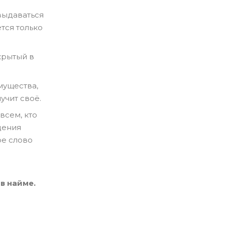
выдаваться
тся только
крытый в
мущества,
учит своё.
всем, кто
дения
ое слово
в найме.