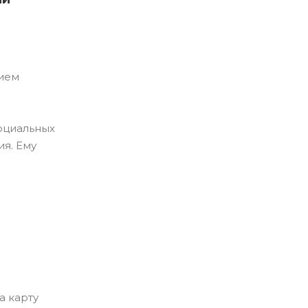
нием
оциальных
я. Ему
а карту