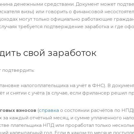
данина денежными средствами. Документ может подтв
искателя визы) или говорить о финансовой несостояте
 доходах могут только официально работающие граждан
х случаях требуется подтверждение заработка и где оф
дить свой заработок
 подтвердить:
становке налогоплательщика на учёт в ФНС). В докумен
т и снятии с учёта (в случае, если фрилансер решил п
говых взносов
(
справка
о состоянии расчётов по НПД)
за каждый отчётный месяц, и сумме уплаченного налог
естве плательщика НПД или проработал только несколь
щий календарный год. Если в каком-то месяце поступл