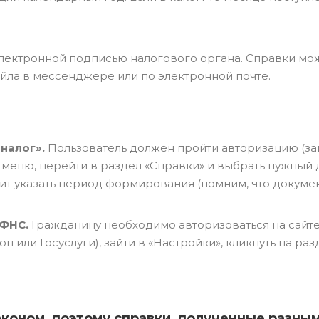
лектронной подписью налогового органа. Справки мо
айла в мессенджере или по электронной почте.
налог».
Пользователь должен пройти авторизацию (за
 меню, перейти в раздел «Справки» и выбрать нужный 
т указать период формирования (помним, что докуме
 ФНС.
Гражданину необходимо авторизоваться на сайт
 или Госуслуги), зайти в «Настройки», кликнуть на раз
оном, поэтому справки, полученные разны