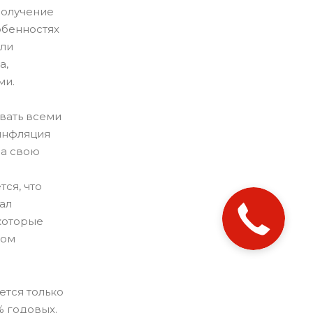
Получение
обенностях
али
а,
ми.
вать всеми
 инфляция
на свою
ся, что
ал
 которые
ром
ется только
% годовых.