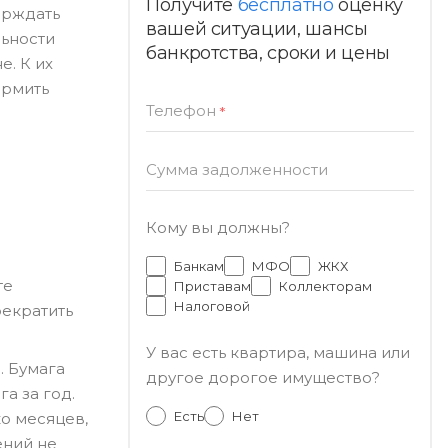
Получите
бесплатно
оценку
ерждать
вашей ситуации, шансы
льности
банкротства, сроки и цены
е. К их
ормить
Телефон
*
Сумма задолженности
Кому вы должны?
Банкам
МФО
ЖКХ
те
Приставам
Коллекторам
Налоговой
рекратить
У вас есть квартира, машина или
. Бумага
другое дорогое имущество?
а за год.
Есть
Нет
ко месяцев,
ений не