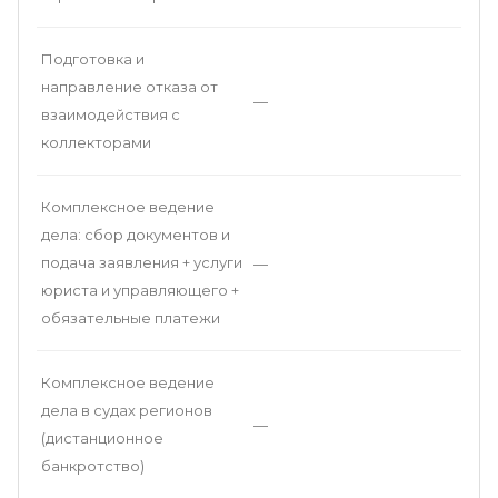
Подготовка и
направление отказа от
—
взаимодействия с
коллекторами
Комплексное ведение
дела: сбор документов и
подача заявления + услуги
—
юриста и управляющего +
обязательные платежи
Комплексное ведение
дела в судах регионов
—
(дистанционное
банкротство)