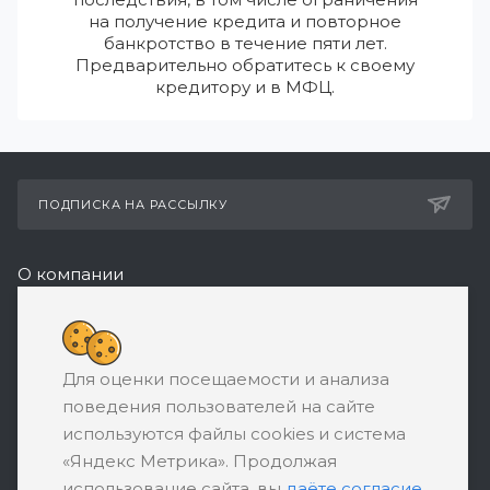
на получение кредита и повторное
банкротство в течение пяти лет.
Предварительно обратитесь к своему
кредитору и в МФЦ.
ПОДПИСКА НА РАССЫЛКУ
О компании
Реквизиты
8 (800) 550-08-77
Для оценки посещаемости и анализа
ЗАКАЗАТЬ ЗВОНОК
поведения пользователей на сайте
support@ratingbankrotstva.ru
используются файлы cookies и система
«Яндекс Метрика». Продолжая
111398, Москва, ул. Плеханова, д. 30,
использование сайта, вы
даёте согласие