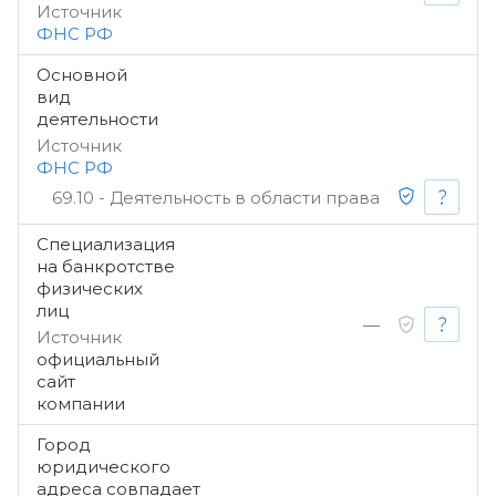
Источник
ФНС РФ
Основной
вид
деятельности
Источник
ФНС РФ
69.10 - Деятельность в области права
Специализация
на банкротстве
физических
лиц
—
Источник
официальный
сайт
компании
Город
юридического
адреса совпадает