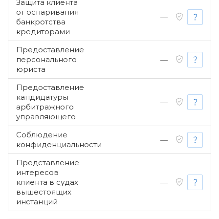
Защита клиента
от оспаривания
—
банкротства
кредиторами
Предоставление
персонального
—
юриста
Предоставление
кандидатуры
—
арбитражного
управляющего
Соблюдение
—
конфиденциальности
Представление
интересов
клиента в судах
—
вышестоящих
инстанций