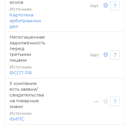
исков
Нет
Источник
Картотека
арбитражных
дел
Непогашенная
задолженность
перед
третьими
Нет
лицами
Источник
ФССП РФ
У компании
есть заявки/
свидетельства
на товарные
—
знаки
Источник
ФИПС