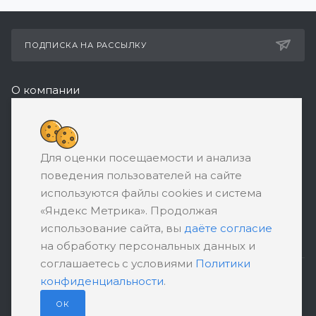
ПОДПИСКА НА РАССЫЛКУ
О компании
Реквизиты
8 (800) 550-08-77
Для оценки посещаемости и анализа
ЗАКАЗАТЬ ЗВОНОК
поведения пользователей на сайте
support@ratingbankrotstva.ru
используются файлы cookies и система
«Яндекс Метрика». Продолжая
111398, Москва, ул. Плеханова, д. 30,
использование сайта, вы
даёте согласие
абонентский ящик №5
на обработку персональных данных и
соглашаетесь с условиями
Политики
конфиденциальности
.
ПОЛИТИКА КОНФИДЕНЦИАЛЬНОСТИ
ПОЛЬЗОВАТЕЛЬСКОЕ СОГЛАШЕНИЕ
ОК