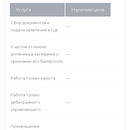
Услуга
Наличие/цена
Сбор документов и
—
подача заявления в суд
Участие от имени
должника в заседании о
—
признании его банкротом
Работа только юриста
—
Работа только
арбитражного
—
управляющего
Прекращение