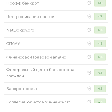
Профф банкрот
4.8
Центр списания долгов
4.7
NetDolgov.org
4.6
СПбАУ
4.6
Финансово-Правовой альянс
4.6
Федеральный центр банкротства
4.5
граждан
Банкротпроект
4.5
Коллегия юристов "Финансист"
4.5