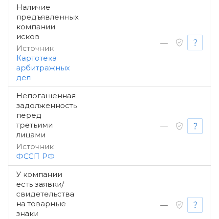
Наличие
предъявленных
компании
исков
—
Источник
Картотека
арбитражных
дел
Непогашенная
задолженность
перед
третьими
—
лицами
Источник
ФССП РФ
У компании
есть заявки/
свидетельства
на товарные
—
знаки