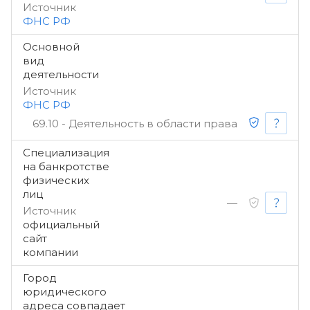
Источник
ФНС РФ
Основной
вид
деятельности
Источник
ФНС РФ
69.10 - Деятельность в области права
Специализация
на банкротстве
физических
лиц
—
Источник
официальный
сайт
компании
Город
юридического
адреса совпадает