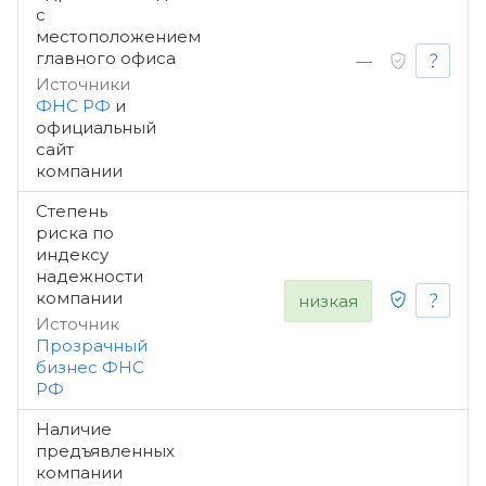
с
местоположением
главного офиса
—
Источники
ФНС РФ
и
официальный
сайт
компании
Степень
риска по
индексу
надежности
компании
низкая
Источник
Прозрачный
бизнес ФНС
РФ
Наличие
предъявленных
компании