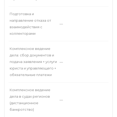
Подготовка и
направление отказа от
—
взаимодействия с
коллекторами
Комплексное ведение
дела: сбор документов и
подача заявления + услуги
—
юриста и управляющего +
обязательные платежи
Комплексное ведение
дела в судах регионов
—
(дистанционное
банкротство)