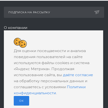
ПОДПИСКА НА РАССЫЛКУ
О компании
Реквизиты
8 (800) 550-08-77
Для оценки посещаемости и анализа
ЗАКАЗАТЬ ЗВОНОК
поведения пользователей на сайте
support@ratingbankrotstva.ru
используются файлы cookies и система
«Яндекс Метрика». Продолжая
111398, Москва, ул. Плеханова, д. 30,
использование сайта, вы
даёте согласие
абонентский ящик №5
на обработку персональных данных и
соглашаетесь с условиями
Политики
конфиденциальности
.
ПОЛИТИКА КОНФИДЕНЦИАЛЬНОСТИ
ПОЛЬЗОВАТЕЛЬСКОЕ СОГЛАШЕНИЕ
ОК