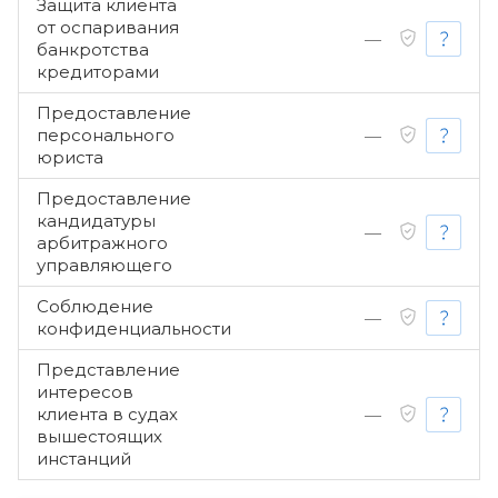
Защита клиента
от оспаривания
—
банкротства
кредиторами
Предоставление
персонального
—
юриста
Предоставление
кандидатуры
—
арбитражного
управляющего
Соблюдение
—
конфиденциальности
Представление
интересов
клиента в судах
—
вышестоящих
инстанций