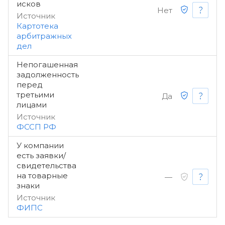
исков
Нет
Источник
Картотека
арбитражных
дел
Непогашенная
задолженность
перед
третьими
Да
лицами
Источник
ФССП РФ
У компании
есть заявки/
свидетельства
на товарные
—
знаки
Источник
ФИПС