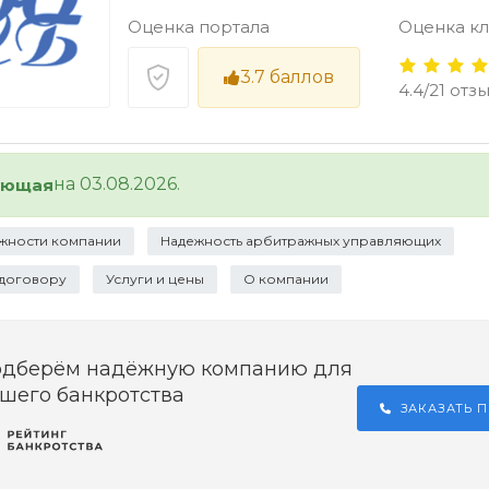
Оценка портала
Оценка к
3.7
баллов
4.4/21 отз
на 03.08.2026.
ующая
жности компании
Надежность арбитражных управляющих
 договору
Услуги и цены
О компании
одберём надёжную компанию для
шего банкротства
ЗАКАЗАТЬ 