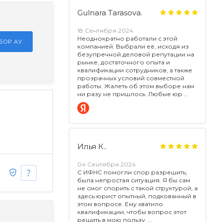
Gulnara Tarasova.
18 Сентября 2024
Неоднократно работали с этой
БОР АУ
компанией. Выбрали её, исходя из
безупречной деловой репутации на
рынке, достаточного опыта и
квалификации сотрудников, а также
прозрачных условий совместной
работы. Жалеть об этом выборе нам
ни разу не пришлось. Любые юр
Илья К..
04 Сентября 2024
С ИФНС помогли спор разрешить,
была непростая ситуация. Я бы сам
не смог спорить с такой структурой, а
здесь юрист опытный, подкованный в
этом вопросе. Ему хватило
квалификации, чтобы вопрос этот
решить в мою пользу.