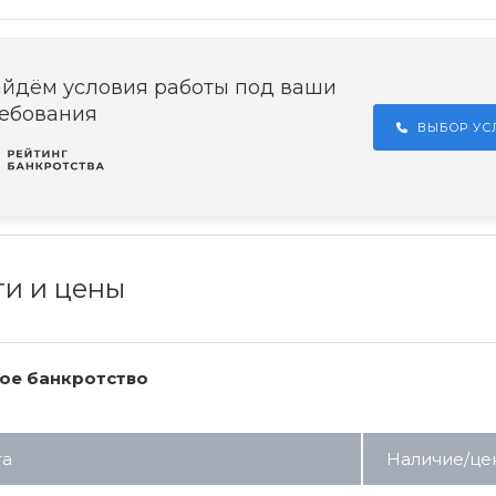
йдём условия работы под ваши
ебования
ВЫБОР У
ги и цены
ое банкротство
га
Наличие/це