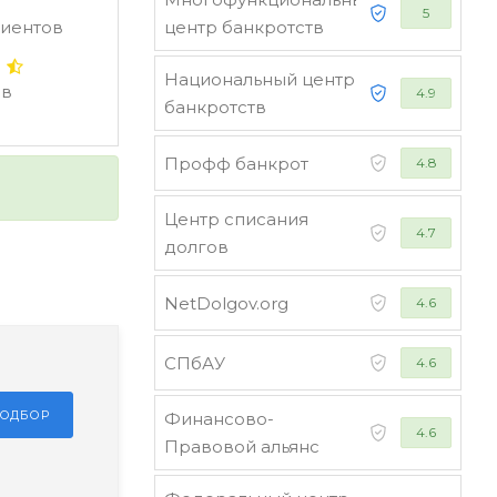
5
лиентов
центр банкротств
Национальный центр
ыв
4.9
банкротств
Профф банкрот
4.8
Центр списания
4.7
долгов
NetDolgov.org
4.6
СПбАУ
4.6
ПОДБОР
Финансово-
4.6
Правовой альянс