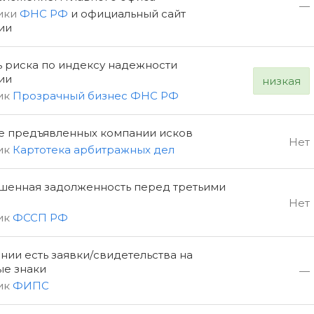
—
ики
ФНС РФ
и официальный сайт
ии
ь риска по индексу надежности
ии
низкая
ик
Прозрачный бизнес ФНС РФ
е предъявленных компании исков
Нет
ик
Картотека арбитражных дел
шенная задолженность перед третьими
Нет
ик
ФССП РФ
нии есть заявки/свидетельства на
ые знаки
—
ик
ФИПС