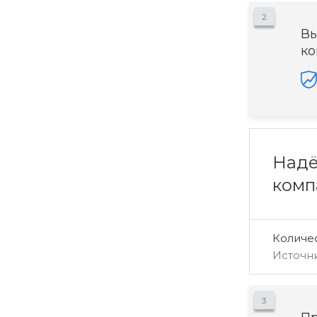
2
Вы
ко
Надё
комп
Количе
Источн
3