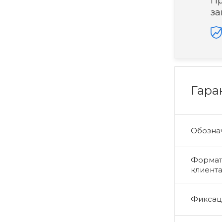
Пр
за
Гара
Обознач
Формат 
клиент
Фиксаци