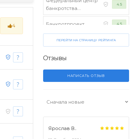
Федеральный центр
4.5
банкротства
граждан
Банкротпроект
4.5
4
Коллегия юристов
ПЕРЕЙТИ НА СТРАНИЦУ РЕЙТИНГА
4.5
"Финансист"
Отзывы
НАПИСАТЬ ОТЗЫВ
Ярослав В..