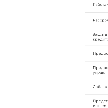
Работа
Рассро
Защита 
кредит
Предос
Предос
управл
Соблюд
Предста
вышест