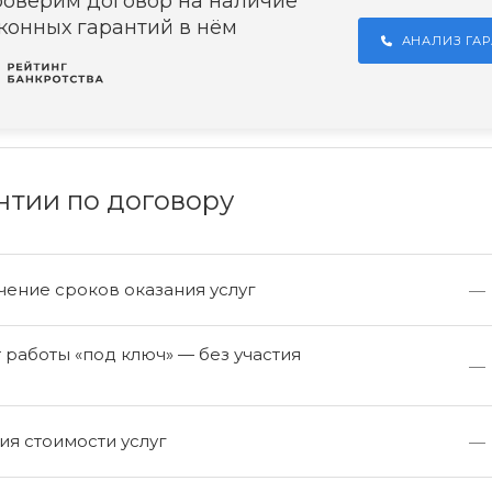
оверим договор на наличие
конных гарантий в нём
АНАЛИЗ ГА
нтии по договору
ение сроков оказания услуг
—
работы «под ключ» — без участия
—
а
я стоимости услуг
—