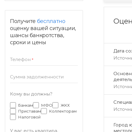
Оцен
Получите
бесплатно
оценку вашей ситуации,
шансы банкротства,
сроки и цены
Дата с
Источн
Телефон
*
Основн
Сумма задолженности
деятел
Источн
Кому вы должны?
Специал
Банкам
МФО
ЖКХ
Источн
Приставам
Коллекторам
Налоговой
Город 
местоп
У вас есть квартира,