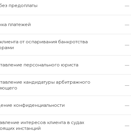
 без предоплаты
—
чка платежей
—
клиента от оспаривания банкротства
—
орами
тавление персонального юриста
—
тавление кандидатуры арбитражного
—
яющего
ение конфиденциальности
—
вление интересов клиента в судах
—
оящих инстанций