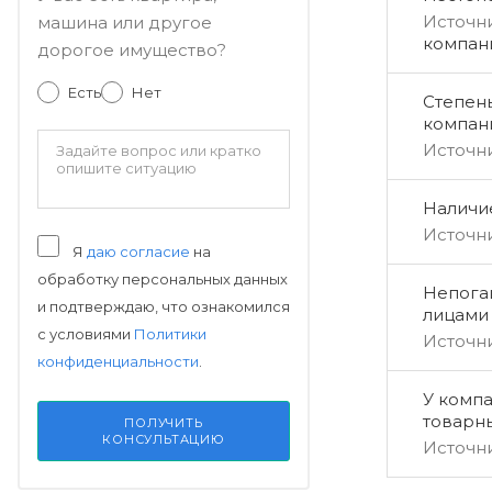
Источн
машина или другое
компан
дорогое имущество?
Есть
Нет
Степен
компан
Источн
Наличи
Источн
Я
даю согласие
на
обработку персональных данных
Непога
и подтверждаю, что ознакомился
лицами
с условиями
Политики
Источн
конфиденциальности
.
У компа
товарн
ПОЛУЧИТЬ
КОНСУЛЬТАЦИЮ
Источн