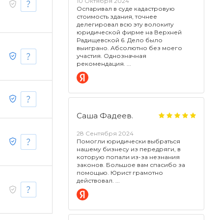
10 Октября 2024
Оспаривал в суде кадастровую
стоимость здания, точнее
делегировал всю эту волокиту
юридической фирме на Верхней
Радищевской 6. Дело было
выиграно. Абсолютно без моего
участия. Однозначная
рекомендация.
Саша Фадеев.
28 Сентября 2024
Помогли юридически выбраться
нашему бизнесу из передряги, в
которую попали из-за незнания
законов. Большое вам спасибо за
помощью. Юрист грамотно
действовал.