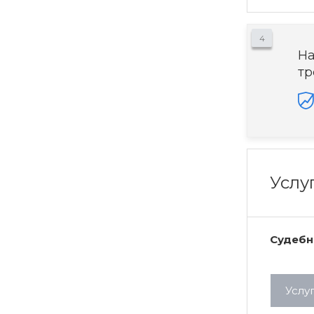
4
На
тр
Услу
Судебн
Услу