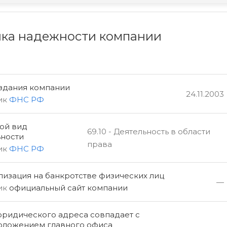
ка надежности компании
оздания компании
24.11.2003
ик
ФНС РФ
ой вид
69.10 - Деятельность в области
ьности
права
ик
ФНС РФ
изация на банкротстве физических лиц
—
ик
официальный сайт компании
юридического адреса совпадает с
оложением главного офиса