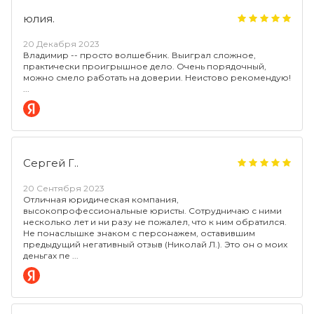
юлия.
20 Декабря 2023
Владимир -- просто волшебник. Выиграл сложное,
практически проигрышное дело. Очень порядочный,
можно смело работать на доверии. Неистово рекомендую!
Сергей Г..
20 Сентября 2023
Отличная юридическая компания,
высокопрофессиональные юристы. Сотрудничаю с ними
несколько лет и ни разу не пожалел, что к ним обратился.
Не понаслышке знаком с персонажем, оставившим
предыдущий негативный отзыв (Николай Л.). Это он о моих
деньгах пе