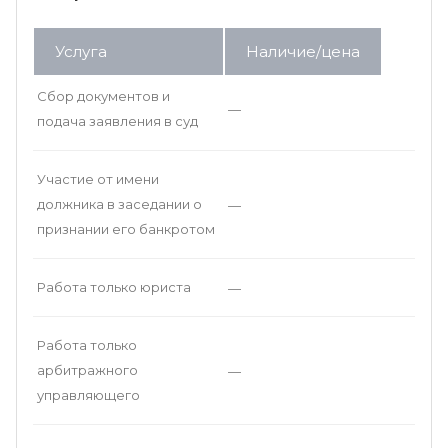
Услуга
Наличие/цена
Сбор документов и
—
подача заявления в суд
Участие от имени
должника в заседании о
—
признании его банкротом
Работа только юриста
—
Работа только
арбитражного
—
управляющего