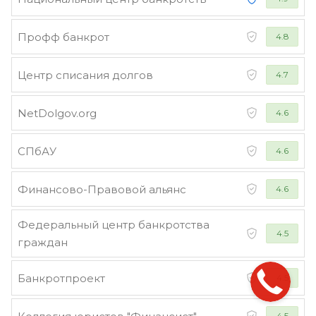
Профф банкрот
4.8
Центр списания долгов
4.7
NetDolgov.org
4.6
СПбАУ
4.6
Финансово-Правовой альянс
4.6
Федеральный центр банкротства
4.5
граждан
Банкротпроект
4.5
4.5