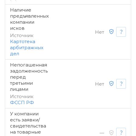
Наличие
предъявленных
компании
исков
Нет
Источник
Картотека
арбитражных
дел
Непогашенная
задолженность
перед
третьими
Нет
лицами
Источник
ФССП РФ
У компании
есть заявки/
свидетельства
на товарные
—