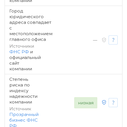
компании
Город
юридического
адреса совпадает
с
местоположением
главного офиса
—
Источники
ФНС РФ
и
официальный
сайт
компании
Степень
риска по
индексу
надежности
компании
низкая
Источник
Прозрачный
бизнес ФНС
РФ