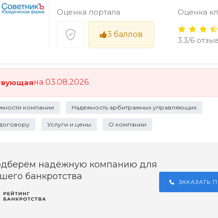
Оценка портала
Оценка к
3
баллов
3.3/6 отзы
на 03.08.2026.
твующая
жности компании
Надежность арбитражных управляющих
 договору
Услуги и цены
О компании
одберём надёжную компанию для
шего банкротства
ЗАКАЗАТЬ 