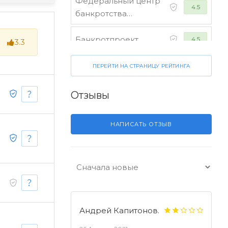
Федеральный центр
4.5
банкротства
граждан
Банкротпроект
4.5
3.3
Коллегия юристов
ПЕРЕЙТИ НА СТРАНИЦУ РЕЙТИНГА
4.5
"Финансист"
Отзывы
НАПИСАТЬ ОТЗЫВ
Андрей Капитонов.