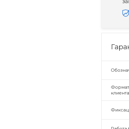
за
Гара
Обознач
Формат 
клиент
Фиксаци
Работа