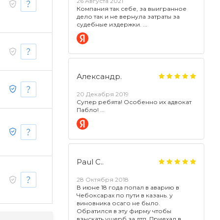
26 Августа 2021
Компания так себе, за выигранное
дело так и не вернула затраты за
судебные издержки.
Александр.
20 Декабря 2019
Супер ребята! Особенно их адвокат
Пабло!
Paul C..
28 Октября 2018
В июне 18 года попал в аварию в
Чебоксарах по пути в казань. у
виновника осаго не было.
Обратился в эту фирму чтобы
взыскать ущерб за дтп. Приехал в