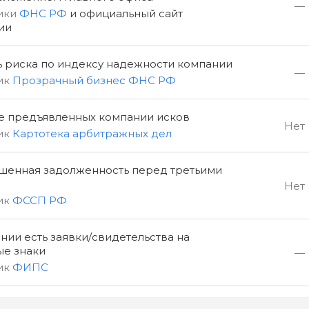
—
ики
ФНС РФ
и официальный сайт
ии
ь риска по индексу надежности компании
—
ик
Прозрачный бизнес ФНС РФ
е предъявленных компании исков
Нет
ик
Картотека арбитражных дел
шенная задолженность перед третьими
Нет
ик
ФССП РФ
нии есть заявки/свидетельства на
ые знаки
—
ик
ФИПС