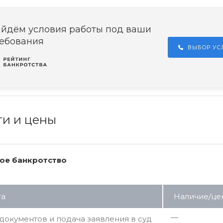
йдём условия работы под ваши
ебования
ВЫБОР У
ги и цены
ое банкротство
га
Наличие/це
—
документов и подача заявления в суд