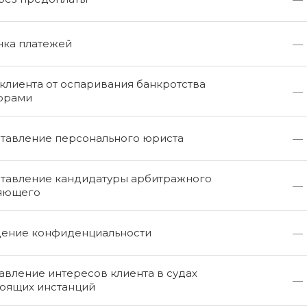
чка платежей
—
клиента от оспаривания банкротства
—
орами
тавление персонального юриста
—
тавление кандидатуры арбитражного
—
яющего
ение конфиденциальности
—
вление интересов клиента в судах
—
оящих инстанций