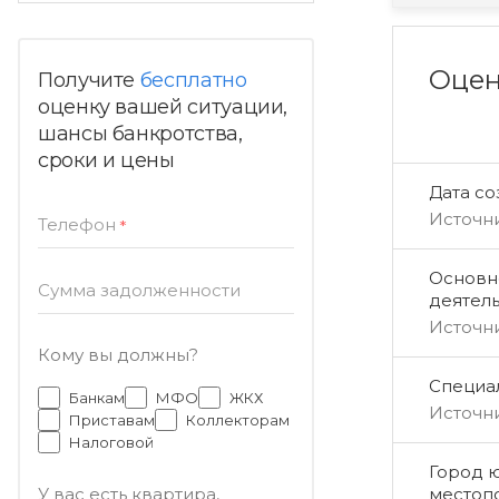
Оцен
Получите
бесплатно
оценку вашей ситуации,
шансы банкротства,
сроки и цены
Дата с
Источн
Телефон
*
Основн
Сумма задолженности
деятел
Источн
Кому вы должны?
Специал
Банкам
МФО
ЖКХ
Источн
Приставам
Коллекторам
Налоговой
Город 
местоп
У вас есть квартира,