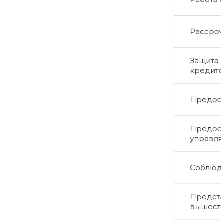
Рассро
Защита 
кредит
Предос
Предос
управл
Соблюд
Предста
вышест