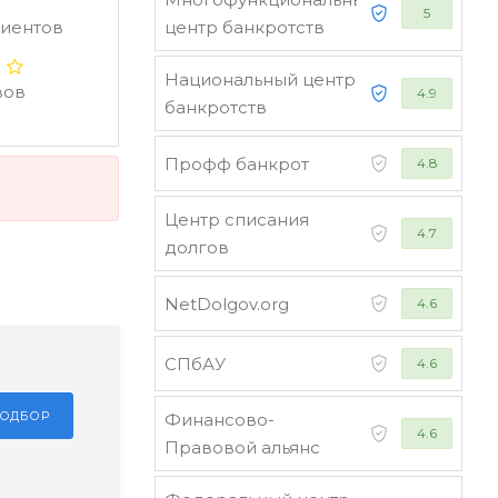
5
лиентов
центр банкротств
Национальный центр
вов
4.9
банкротств
Профф банкрот
4.8
Центр списания
4.7
долгов
NetDolgov.org
4.6
СПбАУ
4.6
ПОДБОР
Финансово-
4.6
Правовой альянс