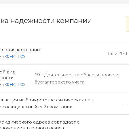
ка надежности компании
оздания компании
14.12.2011
ик
ФНС РФ
ой вид
69 - Деятельность в области права и
ьности
бухгалтерского учета
ик
ФНС РФ
изация на банкротстве физических лиц
—
ик
официальный сайт компании
юридического адреса совпадает с
оложением главного офиса