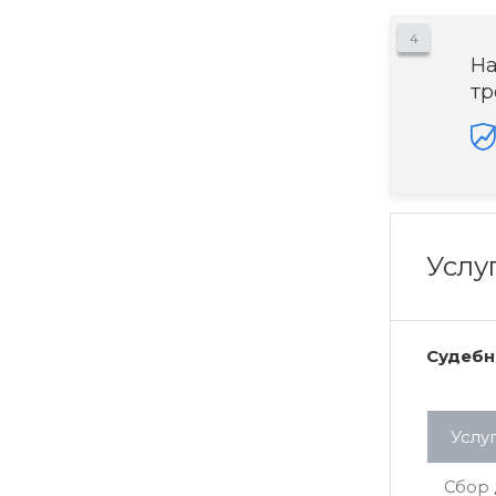
4
На
тр
Услу
Судебн
Услу
Сбор 