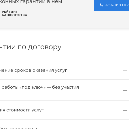
конных гарантий в нём
АНАЛИЗ ГА
нтии по договору
ение сроков оказания услуг
—
работы «под ключ» — без участия
—
а
я стоимости услуг
—
 без предоплаты
—