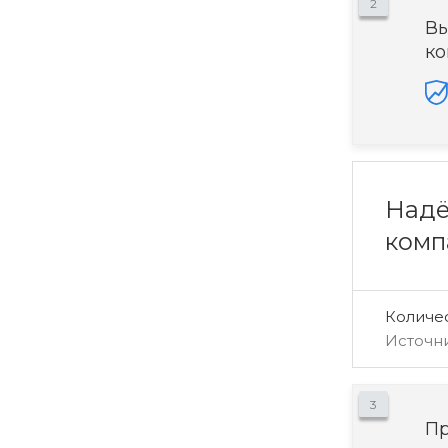
2
Вы
ко
Надё
комп
Количе
Источн
3
Пр