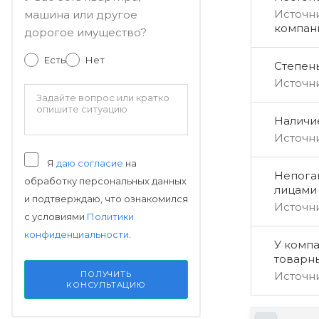
Источн
машина или другое
компан
дорогое имущество?
Есть
Нет
Степен
Источн
Наличи
Источн
Я
даю согласие
на
Непога
обработку персональных данных
лицами
и подтверждаю, что ознакомился
Источн
с условиями
Политики
конфиденциальности
.
У компа
товарн
Источн
ПОЛУЧИТЬ
КОНСУЛЬТАЦИЮ