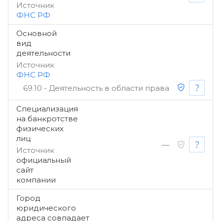
Источник
ФНС РФ
Основной
вид
деятельности
Источник
ФНС РФ
69.10 - Деятельность в области права
Специализация
на банкротстве
физических
лиц
—
Источник
официальный
сайт
компании
Город
юридического
адреса совпадает