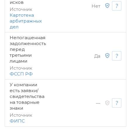
исков
Нет
Источник
Картотека
арбитражных
дел
Непогашенная
задолженность
перед
третьими
Да
лицами
Источник
ФССП РФ
У компании
есть заявки/
свидетельства
на товарные
—
знаки
Источник
ФИПС