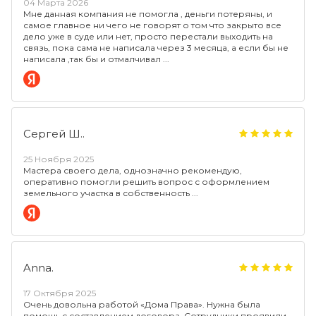
04 Марта 2026
Мне данная компания не помогла , деньги потеряны, и
самое главное ни чего не говорят о том что закрыто все
дело уже в суде или нет, просто перестали выходить на
связь, пока сама не написала через 3 месяца, а если бы не
написала ,так бы и отмалчивал
Сергей Ш..
25 Ноября 2025
Мастера своего дела, однозначно рекомендую,
оперативно помогли решить вопрос с оформлением
земельного участка в собственность
Anna.
17 Октября 2025
Очень довольна работой «Дома Права». Нужна была
помощь с составлением договора. Сотрудники проявили