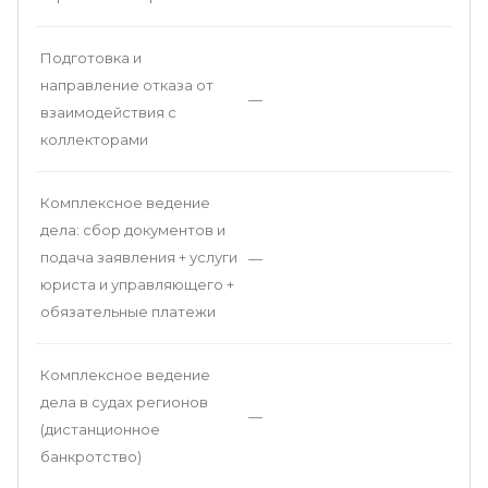
Подготовка и
направление отказа от
—
взаимодействия с
коллекторами
Комплексное ведение
дела: сбор документов и
подача заявления + услуги
—
юриста и управляющего +
обязательные платежи
Комплексное ведение
дела в судах регионов
—
(дистанционное
банкротство)