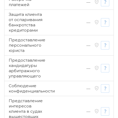
—
платежей
Защита клиента
от оспаривания
—
банкротства
кредиторами
Предоставление
персонального
—
юриста
Предоставление
кандидатуры
—
арбитражного
управляющего
Соблюдение
—
конфиденциальности
Представление
интересов
клиента в судах
—
вышестоящих