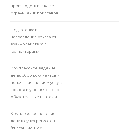
—
производств и снятие
ограничений приставов
Подготовка и
направление отказа от
—
взаимодействия с
коллекторами
Комплексное ведение
дела: сбор документов и
подача заявления + услуги
—
юриста и управляющего +
обязательные платежи
Комплексное ведение
дела в судах регионов
—
(дистанционное