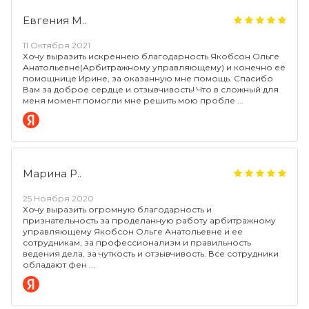
Евгения М..
11 Октября 2021
Хочу выразить искреннею благодарность Якобсон Ольге
Анатольевне(Арбитражному управляющему) и конечно её
помощнице Ирине, за оказанную мне помощь. Спасибо
Вам за доброе сердце и отзывчивость! Что в сложный для
меня момент помогли мне решить мою пробле
Марина Р..
25 Ноября 2020
Хочу выразить огромную благодарность и
признательность за проделанную работу арбитражному
управляющему Якобсон Ольге Анатольевне и ее
сотрудникам, за профессионализм и правильность
ведения дела, за чуткость и отзывчивость. Все сотрудники
обладают фен