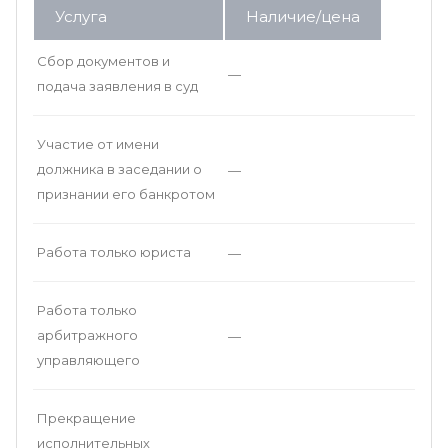
Услуга
Наличие/цена
Сбор документов и
—
подача заявления в суд
Участие от имени
должника в заседании о
—
признании его банкротом
Работа только юриста
—
Работа только
арбитражного
—
управляющего
Прекращение
исполнительных