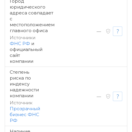
Город
юридического
адреса совпадает
с
местоположением
главного офиса
—
Источники
ФНС РФ
и
официальный
сайт
компании
Степень
риска по
индексу
надежности
компании
—
Источник
Прозрачный
бизнес ФНС
РФ
Наличие