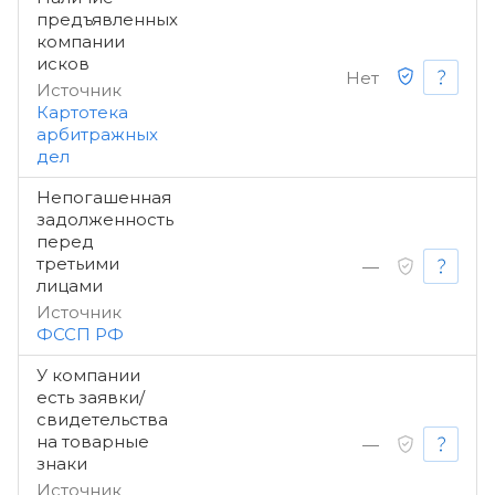
предъявленных
компании
исков
Нет
Источник
Картотека
арбитражных
дел
Непогашенная
задолженность
перед
третьими
—
лицами
Источник
ФССП РФ
У компании
есть заявки/
свидетельства
на товарные
—
знаки
Источник