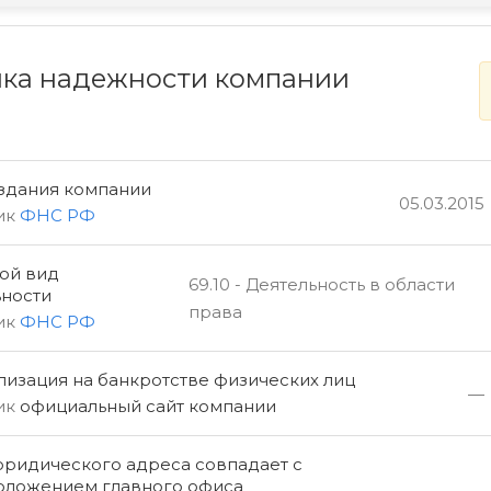
ка надежности компании
оздания компании
05.03.2015
ик
ФНС РФ
ой вид
69.10 - Деятельность в области
ьности
права
ик
ФНС РФ
изация на банкротстве физических лиц
—
ик
официальный сайт компании
юридического адреса совпадает с
оложением главного офиса