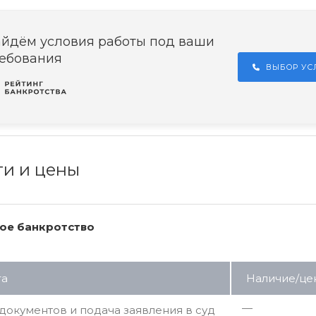
йдём условия работы под ваши
ебования
ВЫБОР У
ги и цены
ое банкротство
га
Наличие/це
—
документов и подача заявления в суд