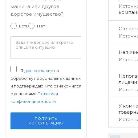
Источн
машина или другое
компан
дорогое имущество?
Есть
Нет
Степен
Источн
Наличи
Источн
Я
даю согласие
на
Непога
обработку персональных данных
лицами
и подтверждаю, что ознакомился
Источн
с условиями
Политики
конфиденциальности
.
У компа
товарн
Источн
ПОЛУЧИТЬ
КОНСУЛЬТАЦИЮ