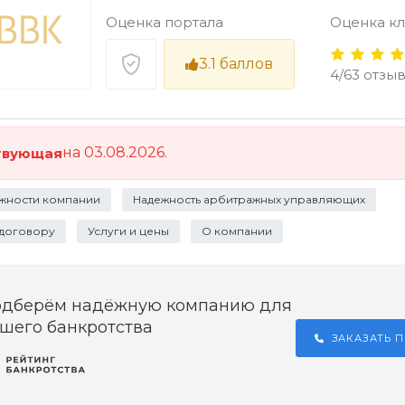
Оценка портала
Оценка к
3.1
баллов
4/63 отзы
на 03.08.2026.
твующая
жности компании
Надежность арбитражных управляющих
 договору
Услуги и цены
О компании
одберём надёжную компанию для
шего банкротства
ЗАКАЗАТЬ 