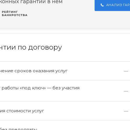
конных гарантий в нём
АНАЛИЗ ГА
нтии по договору
ение сроков оказания услуг
—
работы «под ключ» — без участия
—
а
я стоимости услуг
—
 без предоплаты
—