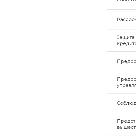
Рассро
Защита 
кредит
Предос
Предос
управл
Соблюд
Предста
вышест