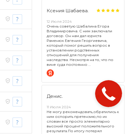
Ксения Шабаева.
12 Июля 2024
Очень советую Шабалина Егора
Владимировича. С ним заключали
договор. Он нам дал юриста
Раменюк Евгения Георгиевича,
который помог решить вопрос в
установлении родственных
отношений для получения
наследства. Несмотря на то, что по
вине суда постоянно
Денис.
11 Июля 2024
Не могу рекомендовать,обратились к
ним оспорить претензию,по их
словам все просто элементарно
высокий процент положительного
результата.По итогу потерял