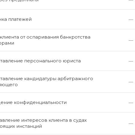
чка платежей
—
клиента от оспаривания банкротства
—
орами
тавление персонального юриста
—
тавление кандидатуры арбитражного
—
яющего
ение конфиденциальности
—
вление интересов клиента в судах
—
оящих инстанций