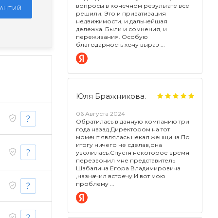
вопросы в конечном результате все
РАНТИЙ
решили. Это и приватизация
недвижимости, и дальнейшая
дележка. Были и сомнения, и
переживания. Особую
благодарность хочу выраз
Юля Бражникова.
06 Августа 2024
Обратилась в данную компанию три
года назад.Директором на тот
момент являлась некая женщина.По
итогу ничего не сделав,она
уволилась.Спустя некоторое время
перезвонил мне представитель
Шабалина Егора Владимировича
,назначил встречу.И вот мою
проблему