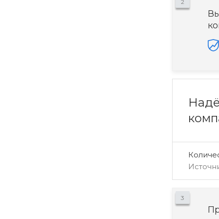
2
Вы
ко
Надё
комп
Количе
Источн
3
Пр