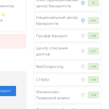
5
лиентов
центр банкротств
Национальный центр
ва
4.9
банкротств
Профф банкрот
4.8
Центр списания
4.7
долгов
NetDolgov.org
4.6
СПбАУ
4.6
ПОДБОР
Финансово-
4.6
Правовой альянс