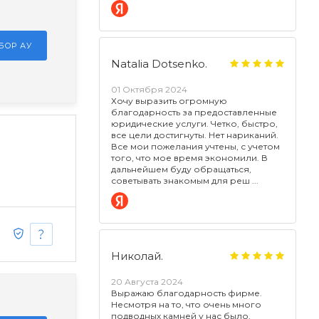
БОР АУ
Natalia Dotsenko.
01 Октября 2024
Хочу выразить огромную
благодарность за предоставленные
юридические услуги. Четко, быстро,
все цели достигнуты. Нет нариканий.
Все мои пожелания учтены, с учетом
того, что мое время экономили. В
дальнейшем буду обращаться,
советывать знакомым для реш
Николай.
20 Августа 2024
Выражаю благодарность фирме.
Несмотря на то, что очень много
подводных камней у нас было,