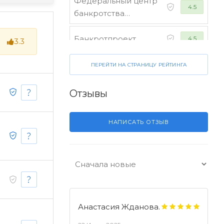
Федеральный центр
4.5
банкротства
граждан
Банкротпроект
4.5
3.3
Коллегия юристов
ПЕРЕЙТИ НА СТРАНИЦУ РЕЙТИНГА
4.5
"Финансист"
Отзывы
НАПИСАТЬ ОТЗЫВ
Анастасия Жданова.