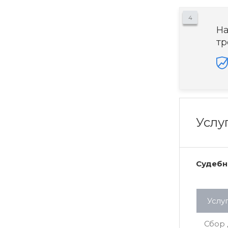
4
На
тр
Услу
Судебн
Услу
Сбор 