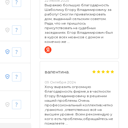
22 Июня 2025
Выражаю большую благодарность
Шаболину Егору Владимировичу за
работу! Смогли приватизировать
дом, выданный сельским советом.
Рада, что не пришлось
присутствовать на судебных
заседаниях. Егор Владимирович был
в курсе всех нюансов с домом и
конечно же
валентина.
09 Октября 2024
Хочу выразить огромную
благодарность фирме,а в частности
Егору Владимировичу в решении
нашей проблемы.Очень
профессиональный коллектив,четко
,грамотно ,ответственно всё на
высшем уровне. Всем рекомендую у
кого есть проблемы,обращайтесь не
пожалеете