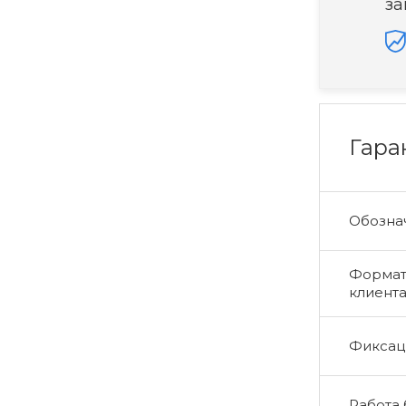
за
Гара
Обознач
Формат 
клиент
Фиксаци
Работа