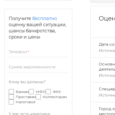
Оцен
Получите
бесплатно
оценку вашей ситуации,
шансы банкротства,
сроки и цены
Дата с
Источн
Телефон
*
Основн
Сумма задолженности
деятел
Источн
Кому вы должны?
Специал
Банкам
МФО
ЖКХ
Источн
Приставам
Коллекторам
Налоговой
Город 
местоп
У вас есть квартира,