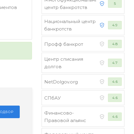
5
лиентов
центр банкротств
Национальный центр
4.9
банкротств
Профф банкрот
4.8
Центр списания
4.7
долгов
NetDolgov.org
4.6
СПбАУ
4.6
ПОДБОР
Финансово-
4.6
Правовой альянс