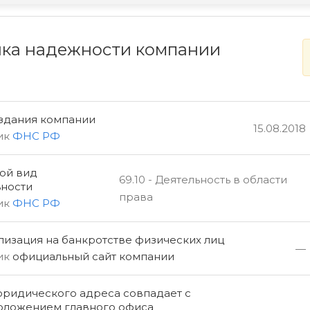
ка надежности компании
оздания компании
15.08.2018
ик
ФНС РФ
ой вид
69.10 - Деятельность в области
ьности
права
ик
ФНС РФ
изация на банкротстве физических лиц
—
ик
официальный сайт компании
юридического адреса совпадает с
оложением главного офиса