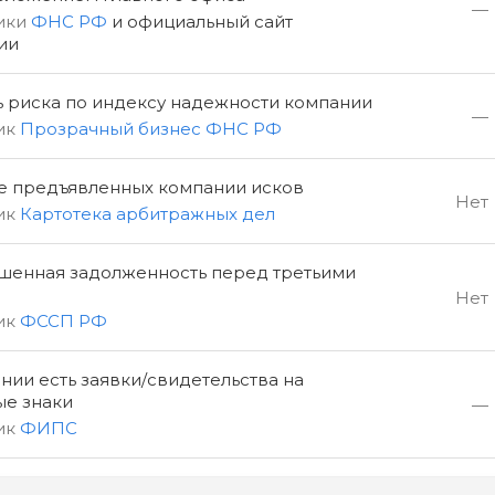
—
ики
ФНС РФ
и официальный сайт
ии
ь риска по индексу надежности компании
—
ик
Прозрачный бизнес ФНС РФ
е предъявленных компании исков
Нет
ик
Картотека арбитражных дел
шенная задолженность перед третьими
Нет
ик
ФССП РФ
нии есть заявки/свидетельства на
ые знаки
—
ик
ФИПС