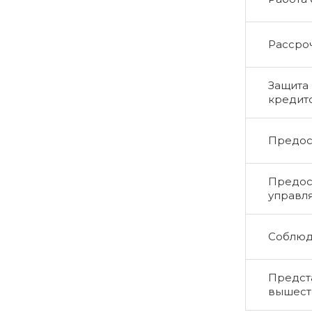
Рассро
Защита 
кредит
Предос
Предос
управл
Соблюд
Предста
вышест