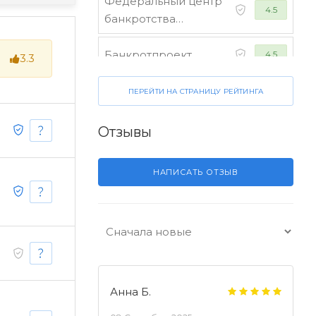
Федеральный центр
4.5
банкротства
граждан
Банкротпроект
4.5
3.3
Коллегия юристов
ПЕРЕЙТИ НА СТРАНИЦУ РЕЙТИНГА
4.5
"Финансист"
Отзывы
НАПИСАТЬ ОТЗЫВ
Анна Б.