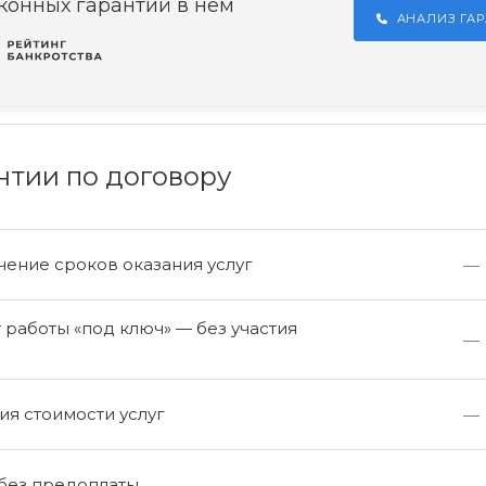
конных гарантий в нём
АНАЛИЗ ГА
нтии по договору
ение сроков оказания услуг
—
работы «под ключ» — без участия
—
а
я стоимости услуг
—
 без предоплаты
—