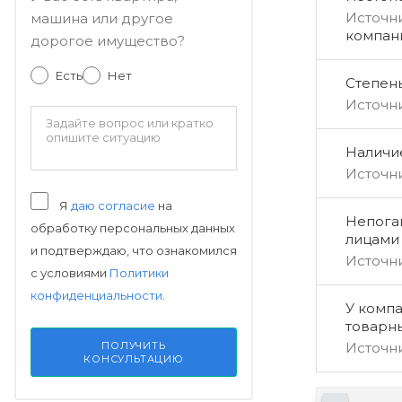
Источн
машина или другое
компан
дорогое имущество?
Есть
Нет
Степен
Источн
Наличи
Источн
Я
даю согласие
на
Непога
обработку персональных данных
лицами
и подтверждаю, что ознакомился
Источн
с условиями
Политики
конфиденциальности
.
У компа
товарн
Источн
ПОЛУЧИТЬ
КОНСУЛЬТАЦИЮ