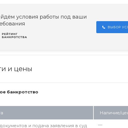
йдём условия работы под ваши
ебования
ВЫБОР У
ги и цены
ое банкротство
га
Наличие/це
—
документов и подача заявления в суд