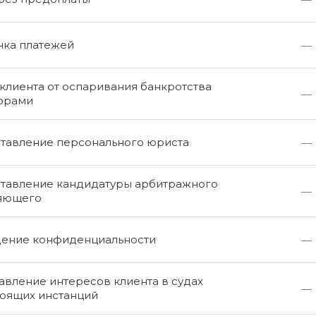
чка платежей
—
клиента от оспаривания банкротства
—
орами
тавление персонального юриста
—
тавление кандидатуры арбитражного
—
яющего
ение конфиденциальности
—
вление интересов клиента в судах
—
оящих инстанций