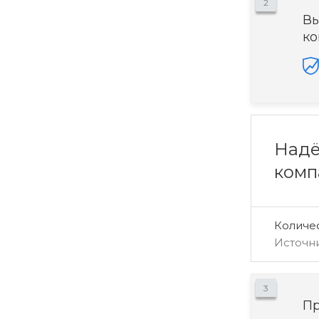
2
Вы
ко
Надё
комп
Количе
Источн
3
Пр