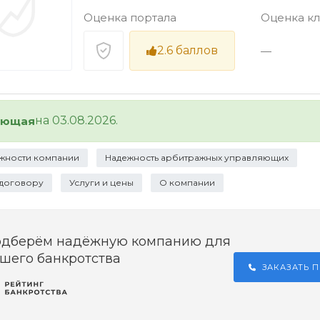
Оценка портала
Оценка к
2.6
баллов
—
на 03.08.2026.
ующая
жности компании
Надежность арбитражных управляющих
 договору
Услуги и цены
О компании
одберём надёжную компанию для
шего банкротства
ЗАКАЗАТЬ 