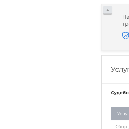
4
На
тр
Услу
Судебн
Услу
Сбор 