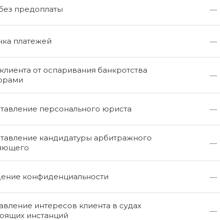
 без предоплаты
—
чка платежей
—
клиента от оспаривания банкротства
—
орами
тавление персонального юриста
—
тавление кандидатуры арбитражного
—
яющего
ение конфиденциальности
—
вление интересов клиента в судах
—
оящих инстанций