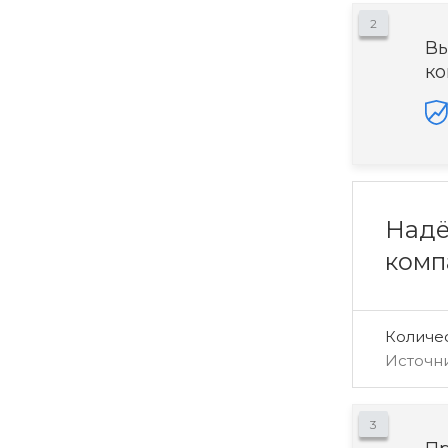
2
Вы
ко
Надё
комп
Количе
Источн
3