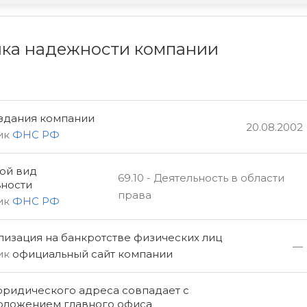
ка надежности компании
оздания компании
20.08.2002
ик
ФНС РФ
ой вид
69.10 - Деятельность в области
ьности
права
ик
ФНС РФ
изация на банкротстве физических лиц
—
ик
официальный сайт компании
юридического адреса совпадает с
оложением главного офиса