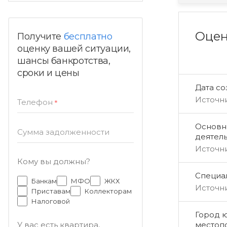
Оцен
Получите
бесплатно
оценку вашей ситуации,
шансы банкротства,
сроки и цены
Дата с
Источн
Телефон
*
Основн
Сумма задолженности
деятел
Источн
Кому вы должны?
Специал
Банкам
МФО
ЖКХ
Источн
Приставам
Коллекторам
Налоговой
Город 
местоп
У вас есть квартира,