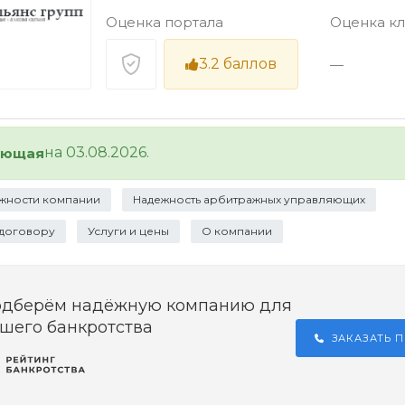
Оценка портала
Оценка к
3.2
баллов
—
на 03.08.2026.
ующая
жности компании
Надежность арбитражных управляющих
 договору
Услуги и цены
О компании
одберём надёжную компанию для
шего банкротства
ЗАКАЗАТЬ 