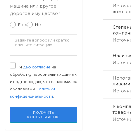
Источн
машина или другое
компан
дорогое имущество?
Есть
Нет
Степен
компан
Источн
Наличи
Источн
Я
даю согласие
на
обработку персональных данных
Непога
и подтверждаю, что ознакомился
лицами
с условиями
Политики
Источн
конфиденциальности
.
У компа
товарн
ПОЛУЧИТЬ
КОНСУЛЬТАЦИЮ
Источн