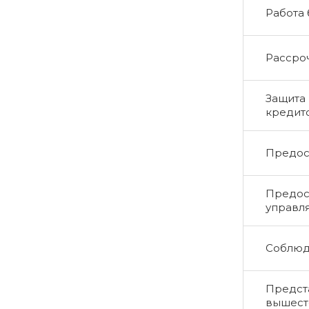
Работа
Рассро
Защита 
кредит
Предос
Предос
управл
Соблюд
Предста
вышест