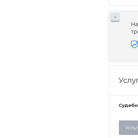
4
На
тр
Услу
Судебн
Услу