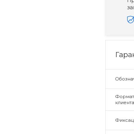
Пр
за
Гара
Обознач
Формат 
клиент
Фиксаци