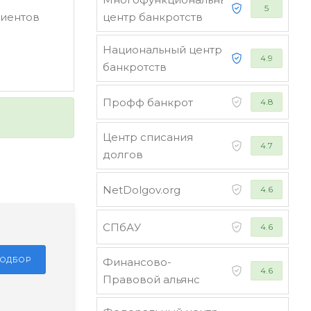
5
лиентов
центр банкротств
Национальный центр
4.9
банкротств
Профф банкрот
4.8
Центр списания
4.7
долгов
NetDolgov.org
4.6
СПбАУ
4.6
ПОДБОР
Финансово-
4.6
Правовой альянс