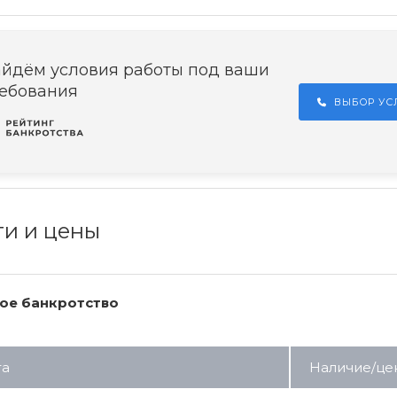
йдём условия работы под ваши
ебования
ВЫБОР У
ги и цены
ое банкротство
га
Наличие/це