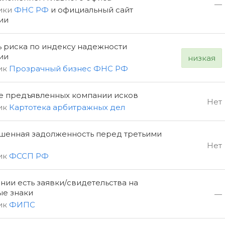
—
ики
ФНС РФ
и официальный сайт
ии
ь риска по индексу надежности
ии
низкая
ик
Прозрачный бизнес ФНС РФ
е предъявленных компании исков
Нет
ик
Картотека арбитражных дел
шенная задолженность перед третьими
Нет
ик
ФССП РФ
нии есть заявки/свидетельства на
ые знаки
—
ик
ФИПС