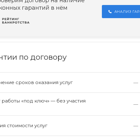
оверим договор на наличие
конных гарантий в нём
АНАЛИЗ ГА
нтии по договору
ение сроков оказания услуг
—
работы «под ключ» — без участия
—
а
я стоимости услуг
—