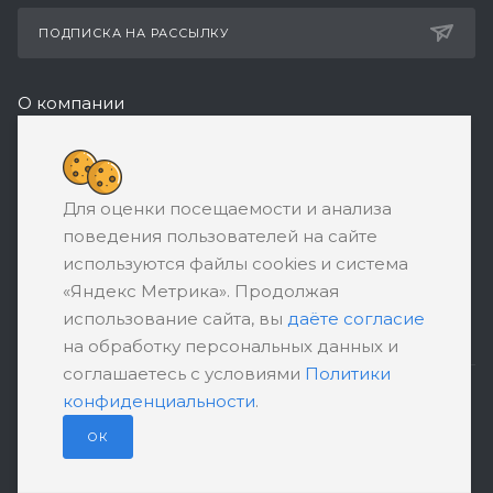
ПОДПИСКА НА РАССЫЛКУ
О компании
Реквизиты
8 (800) 550-08-77
Для оценки посещаемости и анализа
ЗАКАЗАТЬ ЗВОНОК
поведения пользователей на сайте
support@ratingbankrotstva.ru
используются файлы cookies и система
«Яндекс Метрика». Продолжая
111398, Москва, ул. Плеханова, д. 30,
использование сайта, вы
даёте согласие
абонентский ящик №5
на обработку персональных данных и
соглашаетесь с условиями
Политики
конфиденциальности
.
ПОЛИТИКА КОНФИДЕНЦИАЛЬНОСТИ
ПОЛЬЗОВАТЕЛЬСКОЕ СОГЛАШЕНИЕ
ОК
© 2026