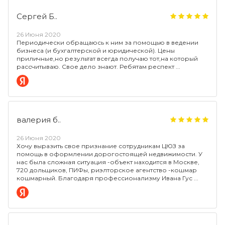
Сергей Б..
26 Июня 2020
Периодически обращаюсь к ним за помощью в ведении
бизнеса (и бухгалтерской и юридической). Цены
приличные,но результат всегда получаю тот,на который
рассчитываю. Свое дело знают. Ребятам респект
валерия б..
26 Июня 2020
Хочу выразить свое признание сотрудникам ЦЮЗ за
помощь в оформлении дорогостоящей недвижимости. У
нас была сложная ситуация -объект находится в Москве,
720 дольщиков, ПИФы, риэлторское агентство -кошмар
кошмарный. Благодаря профессионализму Ивана Гус