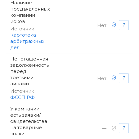
Наличие
предъявленных
компании
исков
Нет
Источник
Картотека
арбитражных
дел
Непогашенная
задолженность
перед
третьими
Нет
лицами
Источник
ФССП РФ
У компании
есть заявки/
свидетельства
на товарные
—
знаки