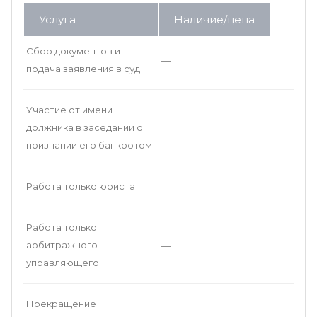
Услуга
Наличие/цена
Сбор документов и
—
подача заявления в суд
Участие от имени
должника в заседании о
—
признании его банкротом
Работа только юриста
—
Работа только
арбитражного
—
управляющего
Прекращение