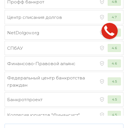
Профф банкрот
4.8
Центр списания долгов
4.7
NetDolgov.org
4.6
СПбАУ
4.6
Финансово-Правовой альянс
4.6
Федеральный центр банкротства
4.5
граждан
Банкротпроект
4.5
Коллегия юристов "Финансист"
4.5