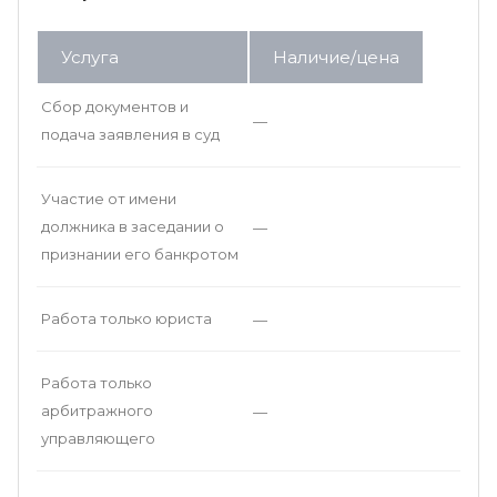
Услуга
Наличие/цена
Сбор документов и
—
подача заявления в суд
Участие от имени
должника в заседании о
—
признании его банкротом
Работа только юриста
—
Работа только
арбитражного
—
управляющего