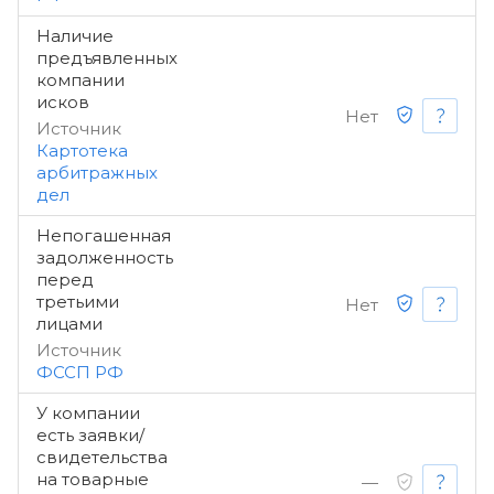
Наличие
предъявленных
компании
исков
Нет
Источник
Картотека
арбитражных
дел
Непогашенная
задолженность
перед
третьими
Нет
лицами
Источник
ФССП РФ
У компании
есть заявки/
свидетельства
на товарные
—