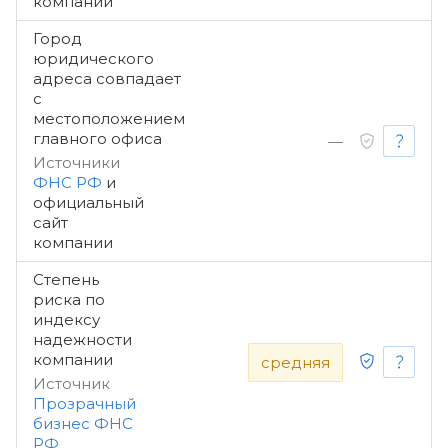
компании
Город
юридического
адреса совпадает
с
местоположением
главного офиса
—
Источники
ФНС РФ
и
официальный
сайт
компании
Степень
риска по
индексу
надежности
компании
средняя
Источник
Прозрачный
бизнес ФНС
РФ