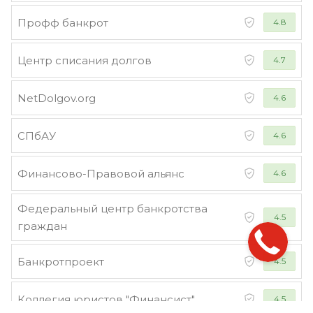
Профф банкрот
4.8
Центр списания долгов
4.7
NetDolgov.org
4.6
СПбАУ
4.6
Финансово-Правовой альянс
4.6
Федеральный центр банкротства
4.5
граждан
Банкротпроект
4.5
Коллегия юристов "Финансист"
4.5