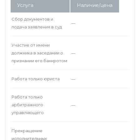
Услуга
Наличие/цена
Сбор документов и
—
подача заявления в суд
Участие от имени
должника в заседании о
—
признании его банкротом
Работа только юриста
—
Работа только
арбитражного
—
управляющего
Прекращение
исполнительных