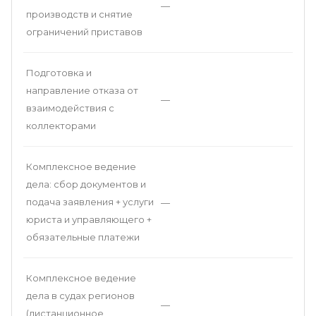
—
производств и снятие
ограничений приставов
Подготовка и
направление отказа от
—
взаимодействия с
коллекторами
Комплексное ведение
дела: сбор документов и
подача заявления + услуги
—
юриста и управляющего +
обязательные платежи
Комплексное ведение
дела в судах регионов
—
(дистанционное