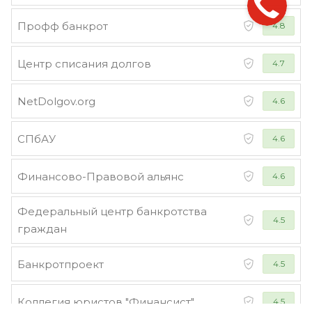
Профф банкрот
4.8
Центр списания долгов
4.7
NetDolgov.org
4.6
СПбАУ
4.6
Финансово-Правовой альянс
4.6
Федеральный центр банкротства
4.5
граждан
Банкротпроект
4.5
Коллегия юристов "Финансист"
4.5