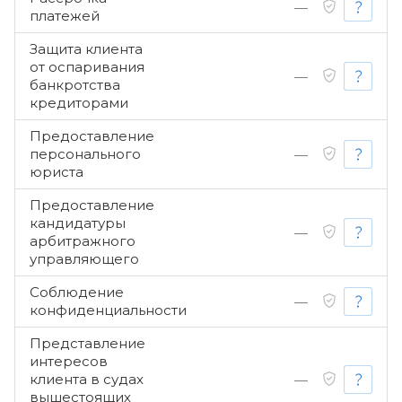
—
платежей
Защита клиента
от оспаривания
—
банкротства
кредиторами
Предоставление
персонального
—
юриста
Предоставление
кандидатуры
—
арбитражного
управляющего
Соблюдение
—
конфиденциальности
Представление
интересов
клиента в судах
—
вышестоящих