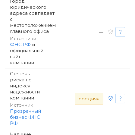
Город
юридического
адреса совпадает
с
местоположением
главного офиса
—
Источники
ФНС РФ
и
официальный
сайт
компании
Степень
риска по
индексу
надежности
компании
средняя
Источник
Прозрачный
бизнес ФНС
РФ
Наличие