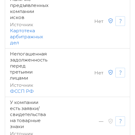
предъявленных
компании
исков
Нет
Источник
Картотека
арбитражных
дел
Непогашенная
задолженность
перед
третьими
Нет
лицами
Источник
ФССП РФ
У компании
есть заявки/
свидетельства
на товарные
—
знаки
Источник