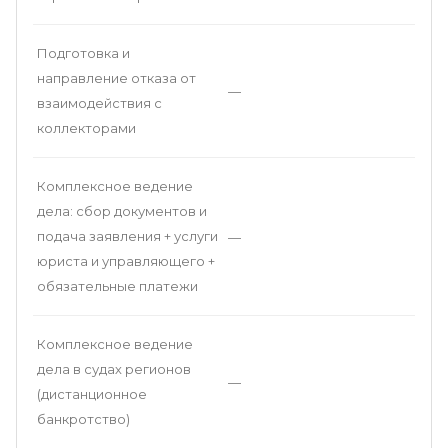
Подготовка и
направление отказа от
—
взаимодействия с
коллекторами
Комплексное ведение
дела: сбор документов и
подача заявления + услуги
—
юриста и управляющего +
обязательные платежи
Комплексное ведение
дела в судах регионов
—
(дистанционное
банкротство)