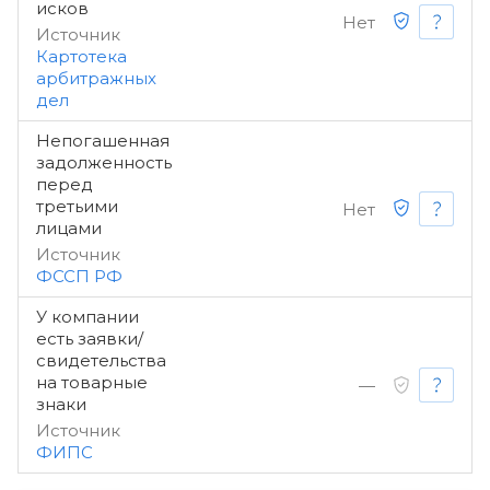
исков
Нет
Источник
Картотека
арбитражных
дел
Непогашенная
задолженность
перед
третьими
Нет
лицами
Источник
ФССП РФ
У компании
есть заявки/
свидетельства
на товарные
—
знаки
Источник
ФИПС