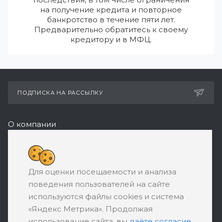
на получение кредита и повторное
банкротство в течение пяти лет.
Предварительно обратитесь к своему
кредитору и в МФЦ.
ПОДПИСКА НА РАССЫЛКУ
О компании
Реквизиты
8 (800) 550-08-77
Для оценки посещаемости и анализа
ЗАКАЗАТЬ ЗВОНОК
поведения пользователей на сайте
support@ratingbankrotstva.ru
используются файлы cookies и система
«Яндекс Метрика». Продолжая
111398, Москва, ул. Плеханова, д. 30,
использование сайта, вы
даёте согласие