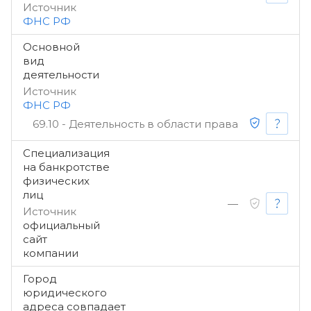
Источник
ФНС РФ
Основной
вид
деятельности
Источник
ФНС РФ
69.10 - Деятельность в области права
Специализация
на банкротстве
физических
лиц
—
Источник
официальный
сайт
компании
Город
юридического
адреса совпадает