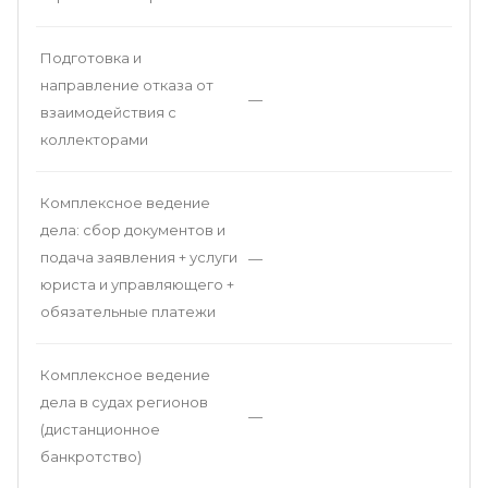
Подготовка и
направление отказа от
—
взаимодействия с
коллекторами
Комплексное ведение
дела: сбор документов и
подача заявления + услуги
—
юриста и управляющего +
обязательные платежи
Комплексное ведение
дела в судах регионов
—
(дистанционное
банкротство)