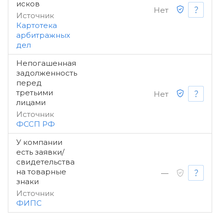
исков
Нет
Источник
Картотека
арбитражных
дел
Непогашенная
задолженность
перед
третьими
Нет
лицами
Источник
ФССП РФ
У компании
есть заявки/
свидетельства
на товарные
—
знаки
Источник
ФИПС