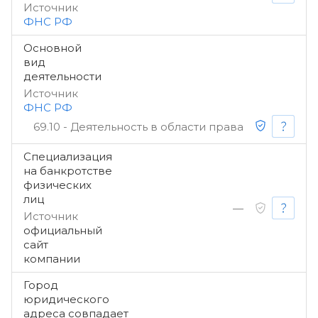
Источник
ФНС РФ
Основной
вид
деятельности
Источник
ФНС РФ
69.10 - Деятельность в области права
Специализация
на банкротстве
физических
лиц
—
Источник
официальный
сайт
компании
Город
юридического
адреса совпадает