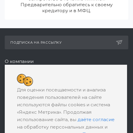
Предварительно обратитесь к своему
кредитору и в МФЦ.
ПОДПИСКА НА РАССЫЛКУ
О компании
Реквизиты
8 (800) 550-08-77
Для оценки посещаемости и анализа
ЗАКАЗАТЬ ЗВОНОК
поведения пользователей на сайте
support@ratingbankrotstva.ru
используются файлы cookies и система
«Яндекс Метрика». Продолжая
111398, Москва, ул. Плеханова, д. 30,
использование сайта, вы
даёте согласие
абонентский ящик №5
на обработку персональных данных и