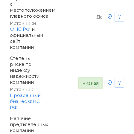
с
местоположением
главного офиса
Да
Источники
ФНС РФ
и
официальный
сайт
компании
Степень
риска по
индексу
надежности
компании
низкая
Источник
Прозрачный
бизнес ФНС
РФ
Наличие
предъявленных
компании