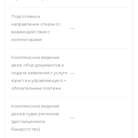
Подготовка и
направление отказа от
—
взаимодействия с
коллекторами
Комплексное ведение
дела: сбор документов и
подача заявления + услуги
—
юриста и управляющего +
обязательные платежи
Комплексное ведение
дела в судах регионов
—
(дистанционное
банкротство)