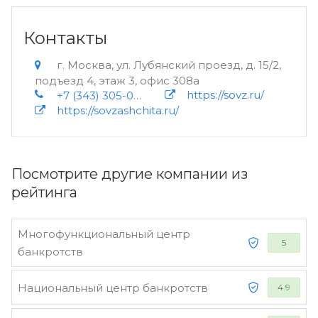
Контакты
г. Москва, ул. Лубянский проезд, д. 15/2,
подъезд 4, этаж 3, офис 308а
https://sovz.ru/
+7 (343) 305-01-25+7 (3452) 51-40-37+7 (383) 285-60-28+7 (391) 202-95-32+7 (4232) 79-01-65+7 (495) 021-91-04+7 (495) 125-09-81+7 (343) 317-22-58+7 800 300-62-27+7 800 502-24-85
https://sovzashchita.ru/
Посмотрите другие компании из
рейтинга
Многофункциональный центр
5
банкротств
Национальный центр банкротств
4.9