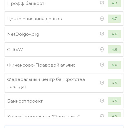
Профф банкрот
4.8
Центр списания долгов
4.7
NetDolgov.org
4.6
СПбАУ
4.6
Финансово-Правовой альянс
4.6
Федеральный центр банкротства
4.5
граждан
Банкротпроект
4.5
Коллегия юристов "Финансист"
4.5