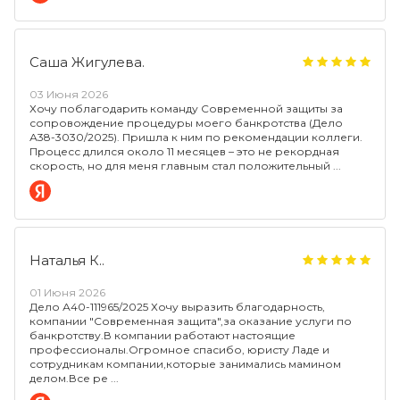
Саша Жигулева.
03 Июня 2026
Хочу поблагодарить команду Современной защиты за
сопровождение процедуры моего банкротства (Дело
А38-3030/2025). Пришла к ним по рекомендации коллеги.
Процесс длился около 11 месяцев – это не рекордная
скорость, но для меня главным стал положительный
Наталья К..
01 Июня 2026
Дело А40-111965/2025 Хочу выразить благодарность,
компании "Современная защита",за оказание услуги по
банкротству.В компании работают настоящие
профессионалы.Огромное спасибо, юристу Ладе и
сотрудникам компании,которые занимались мамином
делом.Все ре