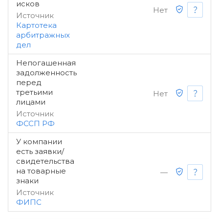
исков
Нет
Источник
Картотека
арбитражных
дел
Непогашенная
задолженность
перед
третьими
Нет
лицами
Источник
ФССП РФ
У компании
есть заявки/
свидетельства
на товарные
—
знаки
Источник
ФИПС