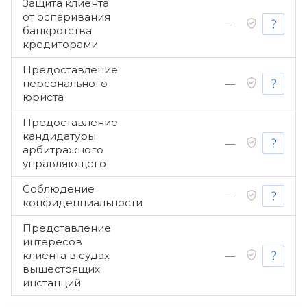
Защита клиента
от оспаривания
—
банкротства
кредиторами
Предоставление
персонального
—
юриста
Предоставление
кандидатуры
—
арбитражного
управляющего
Соблюдение
—
конфиденциальности
Представление
интересов
клиента в судах
—
вышестоящих
инстанций