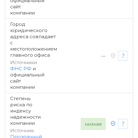
официальный
сайт
компании
Город
юридического
адреса совпадает
с
местоположением
главного офиса
—
Источники
ФНС РФ
и
официальный
сайт
компании
Степень
риска по
индексу
надежности
компании
низкая
Источник
Прозрачный