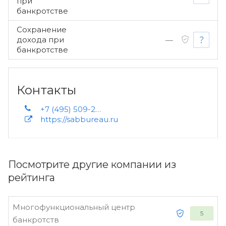
при
банкротстве
Сохранение
дохода при
—
банкротстве
Контакты
+7 (495) 509-29-26 +7 926 210-67-68 +7 (812) 372-68-26
https://sabbureau.ru
Посмотрите другие компании из
рейтинга
Многофункциональный центр
5
банкротств