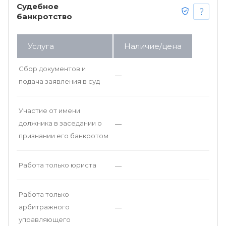
Судебное
банкротство
Услуга
Наличие/цена
Сбор документов и
—
подача заявления в суд
Участие от имени
должника в заседании о
—
признании его банкротом
Работа только юриста
—
Работа только
арбитражного
—
управляющего