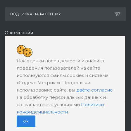
ПОДПИСКА НА РАССЫЛКУ
О компании
Реквизиты
8 (800) 550-08-77
Для оценки посещаемости и анализа
ЗАКАЗАТЬ ЗВОНОК
поведения пользователей на сайте
support@ratingbankrotstva.ru
используются файлы cookies и система
«Яндекс Метрика». Продолжая
111398, Москва, ул. Плеханова, д. 30,
использование сайта, вы
даёте согласие
абонентский ящик №5
на обработку персональных данных и
соглашаетесь с условиями
Политики
конфиденциальности
.
ПОЛИТИКА КОНФИДЕНЦИАЛЬНОСТИ
ПОЛЬЗОВАТЕЛЬСКОЕ СОГЛАШЕНИЕ
ОК