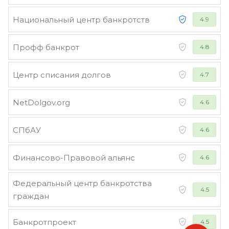
Национальный центр банкротств
4.9
Профф банкрот
4.8
Центр списания долгов
4.7
NetDolgov.org
4.6
СПбАУ
4.6
Финансово-Правовой альянс
4.6
Федеральный центр банкротства
4.5
граждан
Банкротпроект
4.5