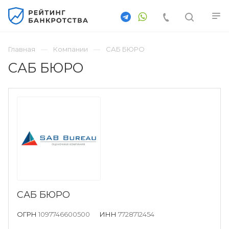
Главная
Компании
САБ БЮРО
САБ БЮРО
САБ БЮРО
ОГРН
1097746600500
ИНН
7728712454