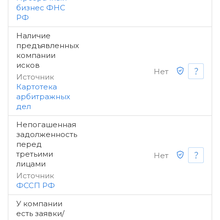
бизнес ФНС
РФ
Наличие
предъявленных
компании
исков
Нет
Источник
Картотека
арбитражных
дел
Непогашенная
задолженность
перед
третьими
Нет
лицами
Источник
ФССП РФ
У компании
есть заявки/