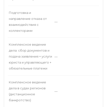
Подготовка и
направление отказа от
—
взаимодействия с
коллекторами
Комплексное ведение
дела: сбор документов и
подача заявления + услуги
—
юриста и управляющего +
обязательные платежи
Комплексное ведение
дела в судах регионов
—
(дистанционное
банкротство)