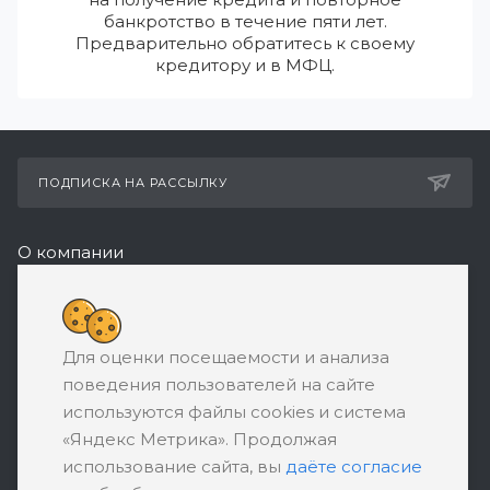
банкротство в течение пяти лет.
Предварительно обратитесь к своему
кредитору и в МФЦ.
ПОДПИСКА НА РАССЫЛКУ
О компании
Реквизиты
8 (800) 550-08-77
Для оценки посещаемости и анализа
ЗАКАЗАТЬ ЗВОНОК
поведения пользователей на сайте
support@ratingbankrotstva.ru
используются файлы cookies и система
«Яндекс Метрика». Продолжая
111398, Москва, ул. Плеханова, д. 30,
использование сайта, вы
даёте согласие
абонентский ящик №5