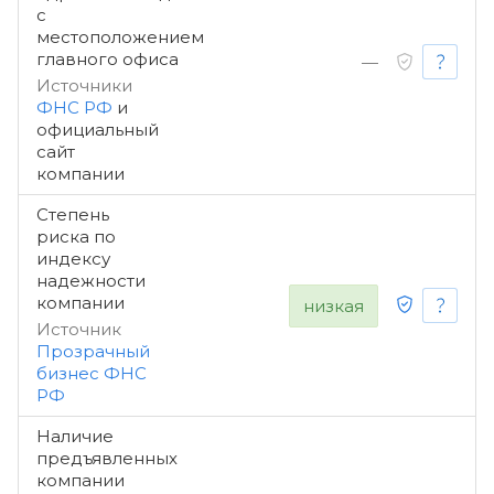
с
местоположением
главного офиса
—
Источники
ФНС РФ
и
официальный
сайт
компании
Степень
риска по
индексу
надежности
компании
низкая
Источник
Прозрачный
бизнес ФНС
РФ
Наличие
предъявленных
компании