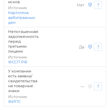
исков
Нет
Источник
Картотека
арбитражных
дел
Непогашенная
задолженность
перед
третьими
Да
лицами
Источник
ФССП РФ
У компании
есть заявки/
свидетельства
на товарные
—
знаки
Источник
ФИПС