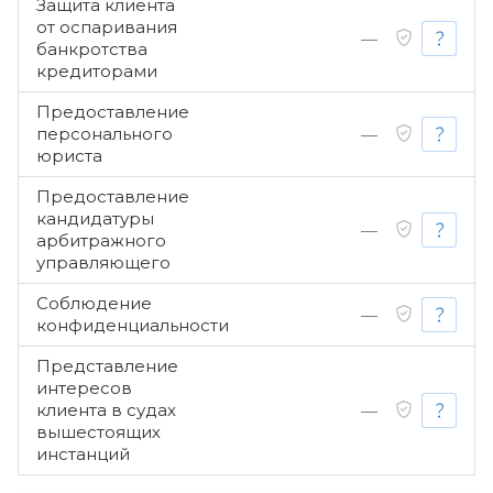
Защита клиента
от оспаривания
—
банкротства
кредиторами
Предоставление
персонального
—
юриста
Предоставление
кандидатуры
—
арбитражного
управляющего
Соблюдение
—
конфиденциальности
Представление
интересов
клиента в судах
—
вышестоящих
инстанций