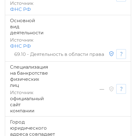
Источник
ФНС РФ
Основной
вид
деятельности
Источник
ФНС РФ
69.10 - Деятельность в области права
Специализация
на банкротстве
физических
лиц
—
Источник
официальный
сайт
компании
Город
юридического
адреса совпадает