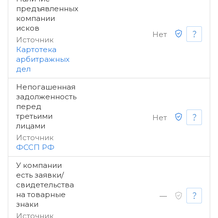
предъявленных
компании
исков
Нет
Источник
Картотека
арбитражных
дел
Непогашенная
задолженность
перед
третьими
Нет
лицами
Источник
ФССП РФ
У компании
есть заявки/
свидетельства
на товарные
—
знаки
Источник