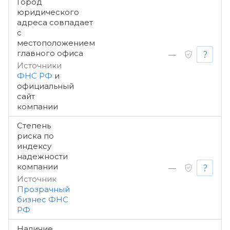
Город
юридического
адреса совпадает
с
местоположением
главного офиса
—
Источники
ФНС РФ
и
официальный
сайт
компании
Степень
риска по
индексу
надежности
компании
—
Источник
Прозрачный
бизнес ФНС
РФ
Наличие