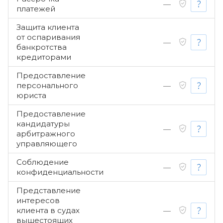
—
платежей
Защита клиента
от оспаривания
—
банкротства
кредиторами
Предоставление
персонального
—
юриста
Предоставление
кандидатуры
—
арбитражного
управляющего
Соблюдение
—
конфиденциальности
Представление
интересов
клиента в судах
—
вышестоящих