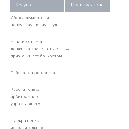
Услуга
Наличие/цена
Сбор документов и
—
подача заявления в суд
Участие от имени
должника в заседании о
—
признании его банкротом
Работа только юриста
—
Работа только
арбитражного
—
управляющего
Прекращение
исполнительных