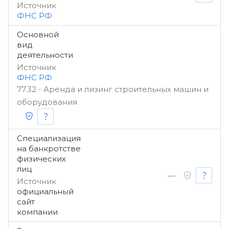
Источник
ФНС РФ
Основной
вид
деятельности
Источник
ФНС РФ
77.32 - Аренда и лизинг строительных машин и
оборудования
Специализация
на банкротстве
физических
лиц
—
Источник
официальный
сайт
компании