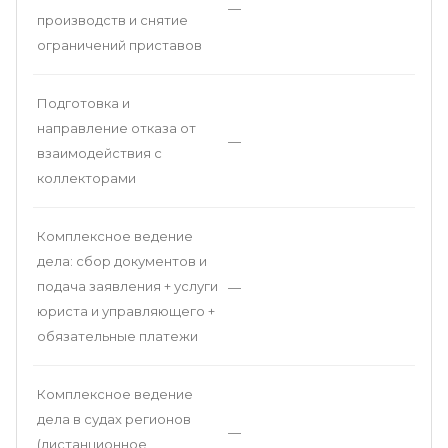
—
производств и снятие
ограничений приставов
Подготовка и
направление отказа от
—
взаимодействия с
коллекторами
Комплексное ведение
дела: сбор документов и
подача заявления + услуги
—
юриста и управляющего +
обязательные платежи
Комплексное ведение
дела в судах регионов
—
(дистанционное