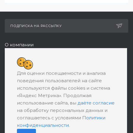
ПОДПИСКА НА РАССЫЛКУ
О компании
Реквизиты
8 (800) 550-08-77
Для оценки посещаемости и анализа
ЗАКАЗАТЬ ЗВОНОК
поведения пользователей на сайте
support@ratingbankrotstva.ru
используются файлы cookies и система
«Яндекс Метрика». Продолжая
111398, Москва, ул. Плеханова, д. 30,
использование сайта, вы
даёте согласие
абонентский ящик №5
на обработку персональных данных и
соглашаетесь с условиями
Политики
конфиденциальности
.
ПОЛИТИКА КОНФИДЕНЦИАЛЬНОСТИ