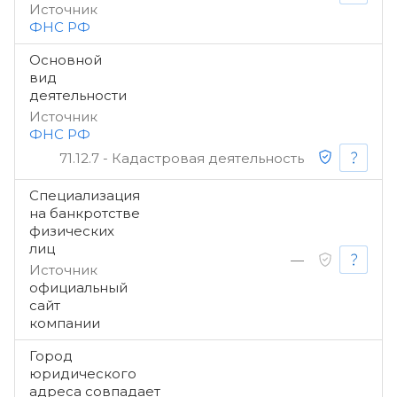
Источник
ФНС РФ
Основной
вид
деятельности
Источник
ФНС РФ
71.12.7 - Кадастровая деятельность
Специализация
на банкротстве
физических
лиц
—
Источник
официальный
сайт
компании
Город
юридического
адреса совпадает