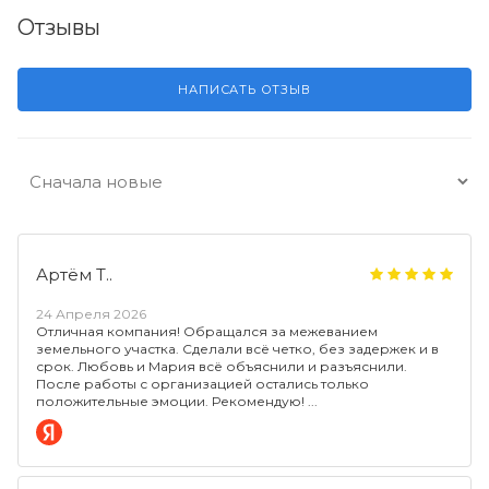
Отзывы
НАПИСАТЬ ОТЗЫВ
Артём Т..
24 Апреля 2026
Отличная компания! Обращался за межеванием
земельного участка. Сделали всё четко, без задержек и в
срок. Любовь и Мария всё объяснили и разъяснили.
После работы с организацией остались только
положительные эмоции. Рекомендую!