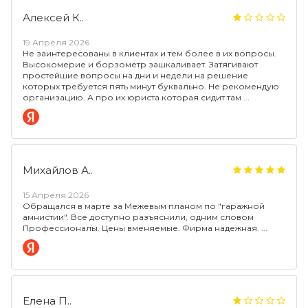
Алексей К..
19 Апреля 2026
Не заинтересованы в клиентах и тем более в их вопросы.
Высокомерие и борзометр зашкаливает. Затягивают
простейшие вопросы на дни и недели на решение
которых требуется пять минут буквально. Не рекомендую
организацию. А про их юриста которая сидит там
Михайлов А..
15 Апреля 2026
Обращался в марте за Межевым планом по "гаражной
амнистии". Все доступно разъяснили, одним словом
Профессионалы. Цены вменяемые. Фирма надежная.
Елена П..