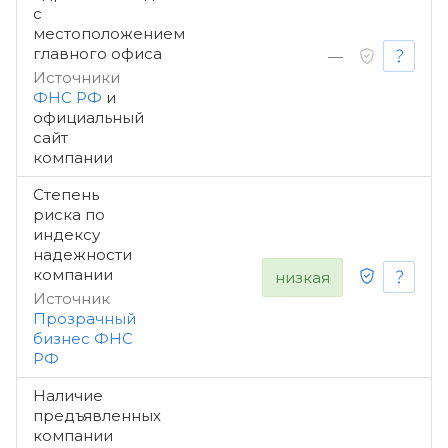
с
местоположением
главного офиса
—
Источники
ФНС РФ
и
официальный
сайт
компании
Степень
риска по
индексу
надежности
компании
низкая
Источник
Прозрачный
бизнес ФНС
РФ
Наличие
предъявленных
компании