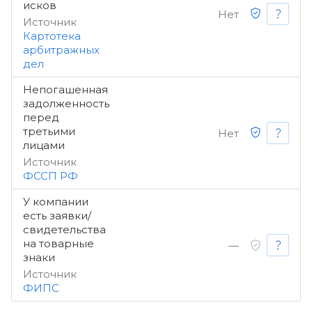
исков
Нет
Источник
Картотека
арбитражных
дел
Непогашенная
задолженность
перед
третьими
Нет
лицами
Источник
ФССП РФ
У компании
есть заявки/
свидетельства
на товарные
—
знаки
Источник
ФИПС