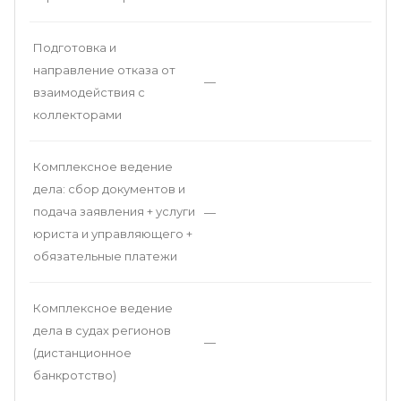
Подготовка и
направление отказа от
—
взаимодействия с
коллекторами
Комплексное ведение
дела: сбор документов и
подача заявления + услуги
—
юриста и управляющего +
обязательные платежи
Комплексное ведение
дела в судах регионов
—
(дистанционное
банкротство)