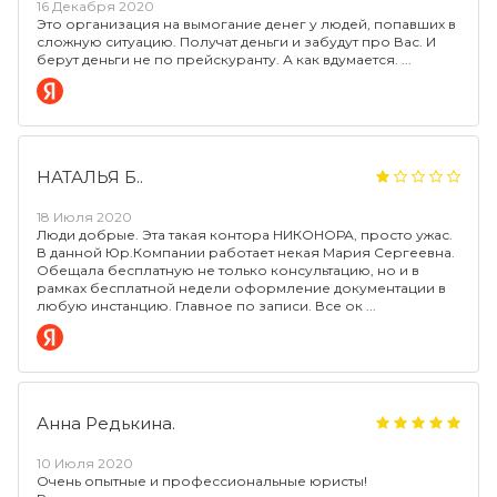
16 Декабря 2020
Это организация на вымогание денег у людей, попавших в
сложную ситуацию. Получат деньги и забудут про Вас. И
берут деньги не по прейскуранту. А как вдумается.
НАТАЛЬЯ Б..
18 Июля 2020
Люди добрые. Эта такая контора НИКОНОРА, просто ужас.
В данной Юр.Компании работает некая Мария Сергеевна.
Обещала бесплатную не только консультацию, но и в
рамках бесплатной недели оформление документации в
любую инстанцию. Главное по записи. Все ок
Анна Редькина.
10 Июля 2020
Очень опытные и профессиональные юристы!