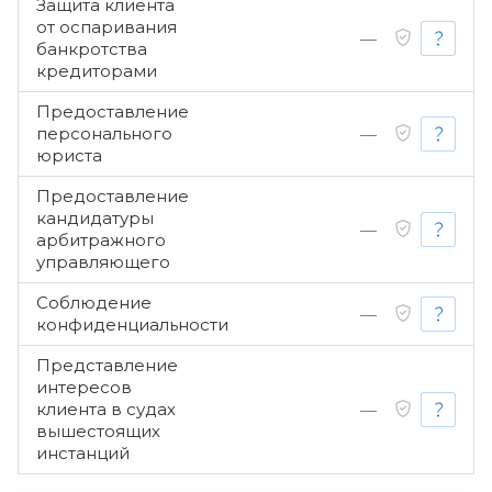
Защита клиента
от оспаривания
—
банкротства
кредиторами
Предоставление
персонального
—
юриста
Предоставление
кандидатуры
—
арбитражного
управляющего
Соблюдение
—
конфиденциальности
Представление
интересов
клиента в судах
—
вышестоящих
инстанций