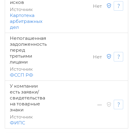
исков
Нет
Источник
Картотека
арбитражных
дел
Непогашенная
задолженность
перед
третьими
Нет
лицами
Источник
ФССП РФ
У компании
есть заявки/
свидетельства
на товарные
—
знаки
Источник
ФИПС