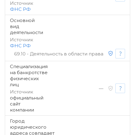
Источник
ФНС РФ
Основной
вид
деятельности
Источник
ФНС РФ
69.10 - Деятельность в области права
Специализация
на банкротстве
физических
лиц
—
Источник
официальный
сайт
компании
Город
юридического
адреса совпадает