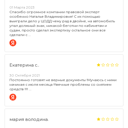
01 Марта 2023
Спасибо огромное компании правовой эксперт
особенно Наталье Владимировне! С их помощью
выиграли дело у ЦОДД чему рад в двойне, на автомобиль
упал должный знак, никакой беготни по кабинетам и
судам, просто сделал экспертизу остальное они все
сделали с
Екатерина с..
30 Октября 2021
Постоянно готовят не верные документы !Мучаюсь с ними
начиная с июля месяца !!!вечные проблемы со снятием
средств !!!!
мария володина.