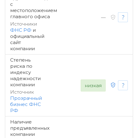
с
местоположением
главного офиса
—
Источники
ФНС РФ
и
официальный
сайт
компании
Степень
риска по
индексу
надежности
компании
низкая
Источник
Прозрачный
бизнес ФНС
РФ
Наличие
предъявленных
компании