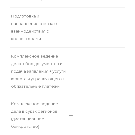
Подготовка и
направление отказа от
—
взаимодействия с
коллекторами
Комплексное ведение
дела: сбор документов и
подача заявления + услуги
—
юриста и управляющего +
обязательные платежи
Комплексное ведение
дела в судах регионов
—
(дистанционное
банкротство)