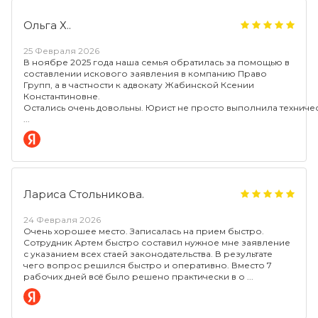
Ольга Х..
25 Февраля 2026
В ноябре 2025 года наша семья обратилась за помощью в
составлении искового заявления в компанию Право
Групп, а в частности к адвокату Жабинской Ксении
Константиновне.
Остались очень довольны. Юрист не просто выполнила техническ
Лариса Стольникова.
24 Февраля 2026
Очень хорошее место. Записалась на прием быстро.
Сотрудник Артем быстро составил нужное мне заявление
с указанием всех стаей законодательства. В результате
чего вопрос решился быстро и оперативно. Вместо 7
рабочих дней всë было решено практически в о