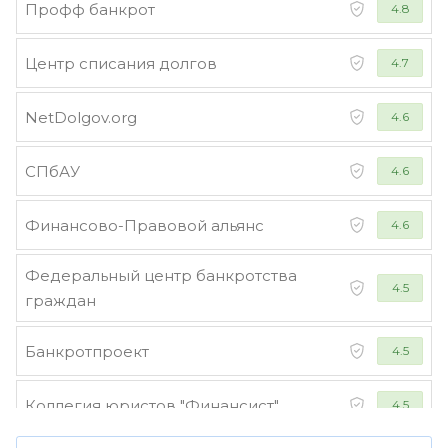
Профф банкрот
4.8
Центр списания долгов
4.7
NetDolgov.org
4.6
СПбАУ
4.6
Финансово-Правовой альянс
4.6
Федеральный центр банкротства
4.5
граждан
Банкротпроект
4.5
Коллегия юристов "Финансист"
4.5