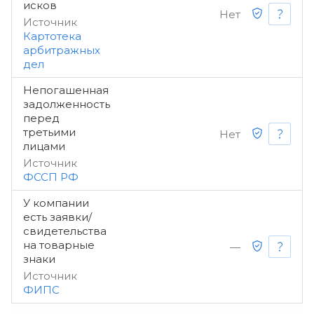
исков
Нет
Источник
Картотека
арбитражных
дел
Непогашенная
задолженность
перед
третьими
Нет
лицами
Источник
ФССП РФ
У компании
есть заявки/
свидетельства
на товарные
—
знаки
Источник
ФИПС