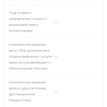
Подготовка и
направление отказа от
—
взаимодействия с
коллекторами
Комплексное ведение
дела: сбор документов и
подача заявления + услуги
—
юриста и управляющего +
обязательные платежи
Комплексное ведение
дела в судах регионов
—
(дистанционное
банкротство)