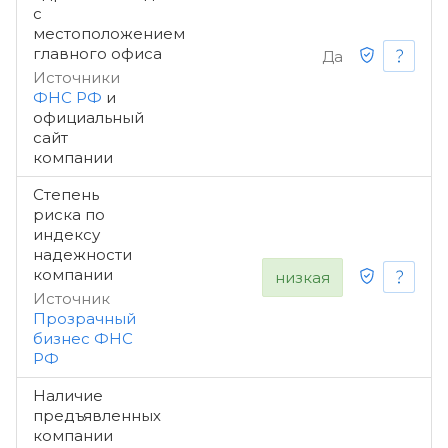
с
местоположением
главного офиса
Да
Источники
ФНС РФ
и
официальный
сайт
компании
Степень
риска по
индексу
надежности
компании
низкая
Источник
Прозрачный
бизнес ФНС
РФ
Наличие
предъявленных
компании