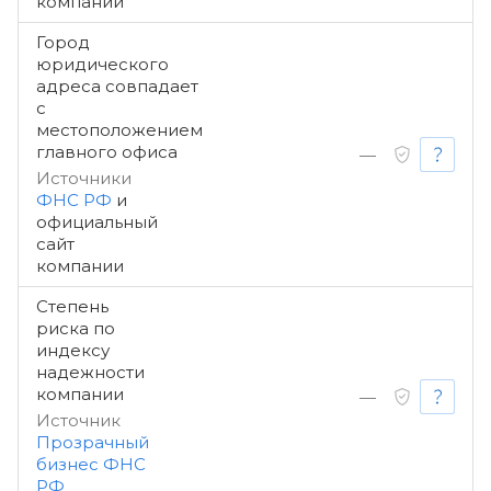
компании
Город
юридического
адреса совпадает
с
местоположением
главного офиса
—
Источники
ФНС РФ
и
официальный
сайт
компании
Степень
риска по
индексу
надежности
компании
—
Источник
Прозрачный
бизнес ФНС
РФ