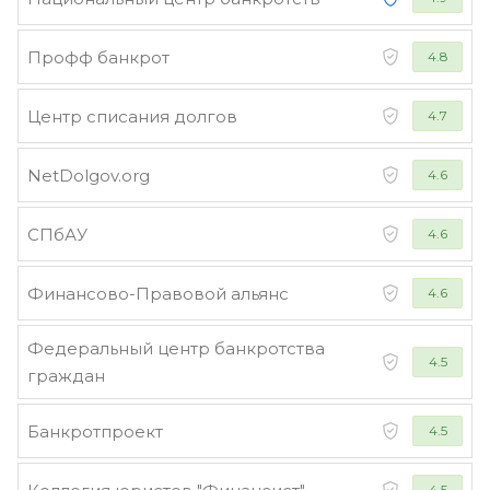
Профф банкрот
4.8
Центр списания долгов
4.7
NetDolgov.org
4.6
СПбАУ
4.6
Финансово-Правовой альянс
4.6
Федеральный центр банкротства
4.5
граждан
Банкротпроект
4.5
4.5