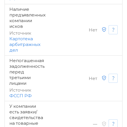
Наличие
предъявленных
компании
исков
Нет
Источник
Картотека
арбитражных
дел
Непогашенная
задолженность
перед
третьими
Нет
лицами
Источник
ФССП РФ
У компании
есть заявки/
свидетельства
на товарные
—