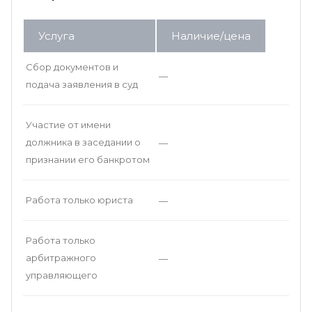
Услуга
Наличие/цена
Сбор документов и
—
подача заявления в суд
Участие от имени
должника в заседании о
—
признании его банкротом
Работа только юриста
—
Работа только
арбитражного
—
управляющего