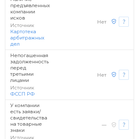
предъявленных
компании
исков
Нет
Источник
Картотека
арбитражных
дел
Непогашенная
задолженность
перед
третьими
Нет
лицами
Источник
ФССП РФ
У компании
есть заявки/
свидетельства
на товарные
—
знаки
Источник