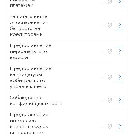
—
платежей
Защита клиента
от оспаривания
—
банкротства
кредиторами
Предоставление
персонального
—
юриста
Предоставление
кандидатуры
—
арбитражного
управляющего
Соблюдение
—
конфиденциальности
Представление
интересов
клиента в судах
—
вышестоящих