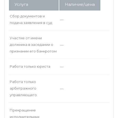
Услуга
Наличие/цена
Сбор документов и
—
подача заявления в суд
Участие от имени
должника в заседании о
—
признании его банкротом
Работа только юриста
—
Работа только
арбитражного
—
управляющего
Прекращение
исполнительных