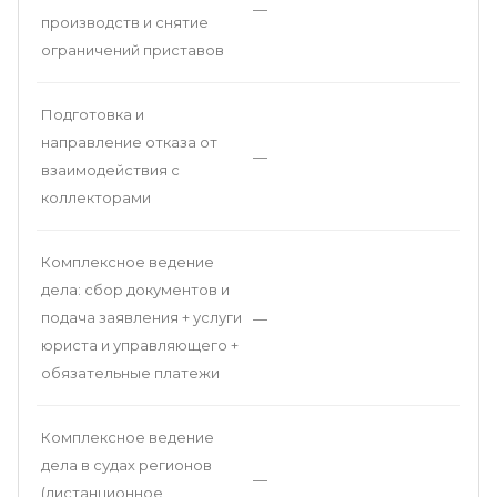
—
производств и снятие
ограничений приставов
Подготовка и
направление отказа от
—
взаимодействия с
коллекторами
Комплексное ведение
дела: сбор документов и
подача заявления + услуги
—
юриста и управляющего +
обязательные платежи
Комплексное ведение
дела в судах регионов
—
(дистанционное