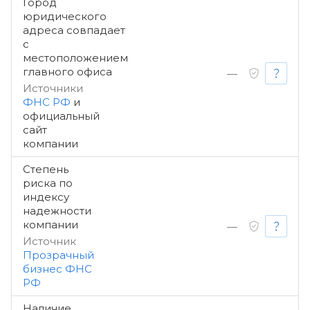
Город
юридического
адреса совпадает
с
местоположением
главного офиса
—
Источники
ФНС РФ
и
официальный
сайт
компании
Степень
риска по
индексу
надежности
компании
—
Источник
Прозрачный
бизнес ФНС
РФ
Наличие