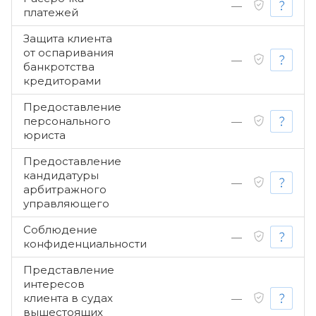
—
платежей
Защита клиента
от оспаривания
—
банкротства
кредиторами
Предоставление
персонального
—
юриста
Предоставление
кандидатуры
—
арбитражного
управляющего
Соблюдение
—
конфиденциальности
Представление
интересов
клиента в судах
—
вышестоящих