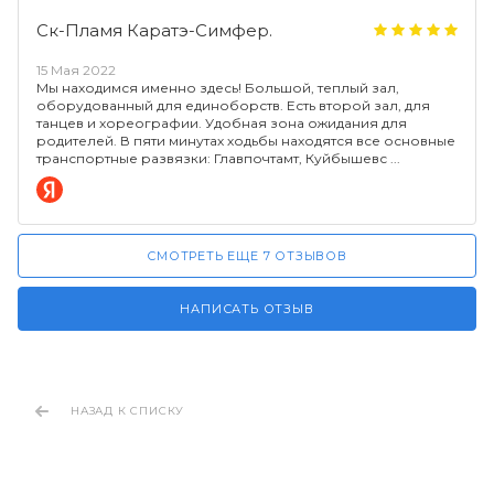
Ск-Пламя Каратэ-Симфер.
15 Мая 2022
Мы находимся именно здесь! Большой, теплый зал,
оборудованный для единоборств. Есть второй зал, для
танцев и хореографии. Удобная зона ожидания для
родителей. В пяти минутах ходьбы находятся все основные
транспортные развязки: Главпочтамт, Куйбышевс
СМОТРЕТЬ ЕЩЕ 7 ОТЗЫВОВ
НАПИСАТЬ ОТЗЫВ
НАЗАД К СПИСКУ