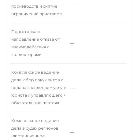
—
производств и снятие
ограничений приставов
Подготовка и
направление отказа от
—
взаимодействия с
коллекторами
Комплексное ведение
дела: сбор документов и
подача заявления + услуги
—
юриста и управляющего +
обязательные платежи
Комплексное ведение
дела в судах регионов
—
(дистанционное