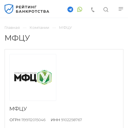
Главная
Компании
МФЦУ
МФЦУ
МФЦУ
ОГРН
1199112015046
ИНН
9102258767