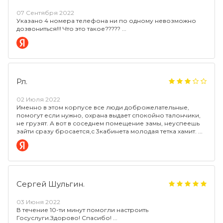
07 Сентября 2022
Указано 4 номера телефона ни по одному невозможно
дозвониться!!! Что это такое?????
Рл.
02 Июля 2022
Именно в этом корпусе все люди доброжелательные,
помогут если нужно, охрана выдает спокойно талончики,
не грузят. А вот в соседнем помещение замы, неуспеешь
зайти сразу бросается,с 3кабинета молодая тетка хамит.
Сергей Шульгин.
03 Июня 2022
В течение 10-ти минут помогли настроить
Госуслуги.Здорово! Спасибо!