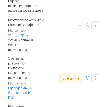
Город
юридического
адреса совпадает
с
местоположением
главного офиса
—
Источники
ФНС РФ
и
официальный
сайт
компании
Степень
риска по
индексу
надежности
компании
средняя
Источник
Прозрачный
бизнес ФНС
РФ
Наличие