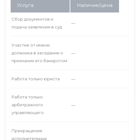
Услуга
Наличие/цена
Сбор документов и
—
подача заявления в суд
Участие от имени
должника в заседании о
—
признании его банкротом
Работа только юриста
—
Работа только
арбитражного
—
управляющего
Прекращение
исполнительных