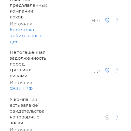
предъявленных
компании
исков
Нет
Источник
Картотека
арбитражных
дел
Непогашенная
задолженность
перед
третьими
Да
лицами
Источник
ФССП РФ
У компании
есть заявки/
свидетельства
на товарные
—
знаки
Источник