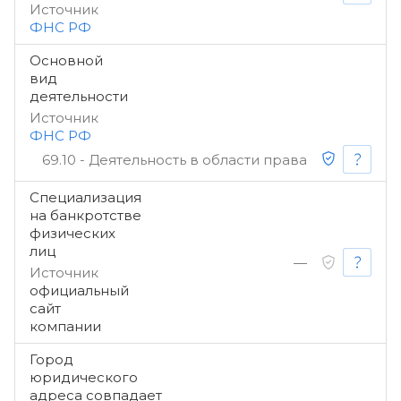
Источник
ФНС РФ
Основной
вид
деятельности
Источник
ФНС РФ
69.10 - Деятельность в области права
Специализация
на банкротстве
физических
лиц
—
Источник
официальный
сайт
компании
Город
юридического
адреса совпадает