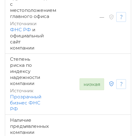
с
местоположением
главного офиса
—
Источники
ФНС РФ
и
официальный
сайт
компании
Степень
риска по
индексу
надежности
компании
низкая
Источник
Прозрачный
бизнес ФНС
РФ
Наличие
предъявленных
компании