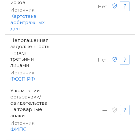
исков
Нет
Источник
Картотека
арбитражных
дел
Непогашенная
задолженность
перед
третьими
Нет
лицами
Источник
ФССП РФ
У компании
есть заявки/
свидетельства
на товарные
—
знаки
Источник
ФИПС