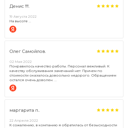
Денис !!!!.
19 Августа 2022
На высоте
Олег Самойлов.
02 Мая 2022
Понравилось качество работы. Персонал вежливый. К
качеству обслуживания замечаний нет. Причем по
стоимости оказалось довоольно недорого. Обращением
остался очень доволен.
маргарита п..
22 Апреля 2022
К сожалению, в компанию я обратилась от безысходности