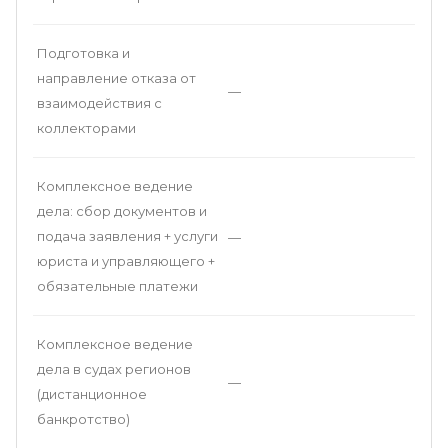
Подготовка и
направление отказа от
—
взаимодействия с
коллекторами
Комплексное ведение
дела: сбор документов и
подача заявления + услуги
—
юриста и управляющего +
обязательные платежи
Комплексное ведение
дела в судах регионов
—
(дистанционное
банкротство)