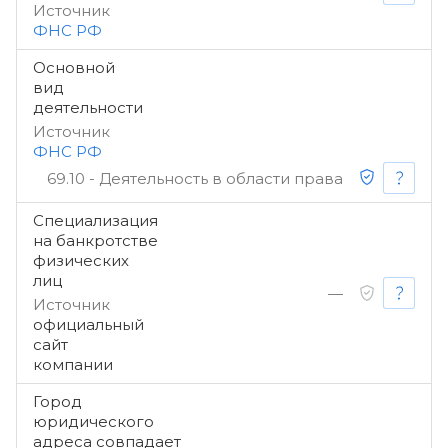
Источник
ФНС РФ
Основной
вид
деятельности
Источник
ФНС РФ
69.10 - Деятельность в области права
Специализация
на банкротстве
физических
лиц
—
Источник
официальный
сайт
компании
Город
юридического
адреса совпадает