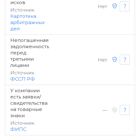
исков
Нет
Источник
Картотека
арбитражных
дел
Непогашенная
задолженность
перед
третьими
Нет
лицами
Источник
ФССП РФ
У компании
есть заявки/
свидетельства
на товарные
—
знаки
Источник
ФИПС