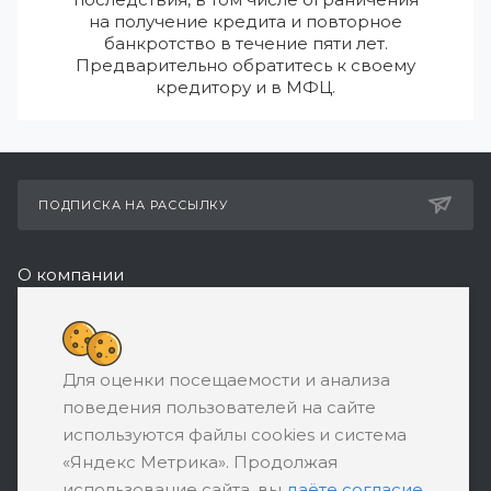
на получение кредита и повторное
банкротство в течение пяти лет.
Предварительно обратитесь к своему
кредитору и в МФЦ.
ПОДПИСКА НА РАССЫЛКУ
О компании
Реквизиты
8 (800) 550-08-77
Для оценки посещаемости и анализа
ЗАКАЗАТЬ ЗВОНОК
поведения пользователей на сайте
support@ratingbankrotstva.ru
используются файлы cookies и система
«Яндекс Метрика». Продолжая
111398, Москва, ул. Плеханова, д. 30,
использование сайта, вы
даёте согласие