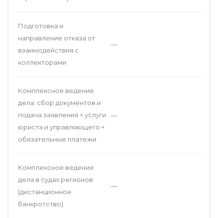
Подготовка и
направление отказа от
—
взаимодействия с
коллекторами
Комплексное ведение
дела: сбор документов и
подача заявления + услуги
—
юриста и управляющего +
обязательные платежи
Комплексное ведение
дела в судах регионов
—
(дистанционное
банкротство)