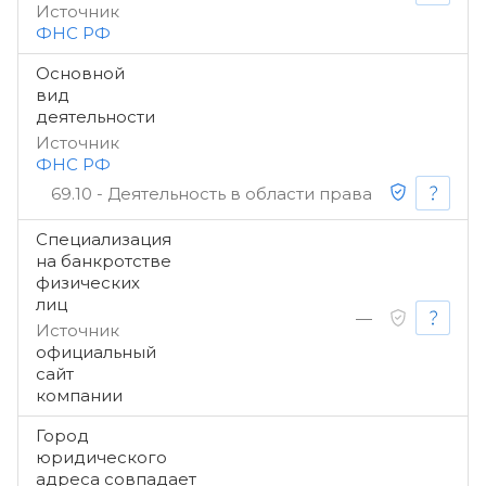
Источник
ФНС РФ
Основной
вид
деятельности
Источник
ФНС РФ
69.10 - Деятельность в области права
Специализация
на банкротстве
физических
лиц
—
Источник
официальный
сайт
компании
Город
юридического
адреса совпадает