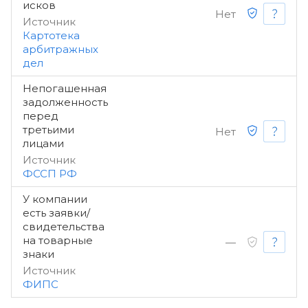
исков
Нет
Источник
Картотека
арбитражных
дел
Непогашенная
задолженность
перед
третьими
Нет
лицами
Источник
ФССП РФ
У компании
есть заявки/
свидетельства
на товарные
—
знаки
Источник
ФИПС