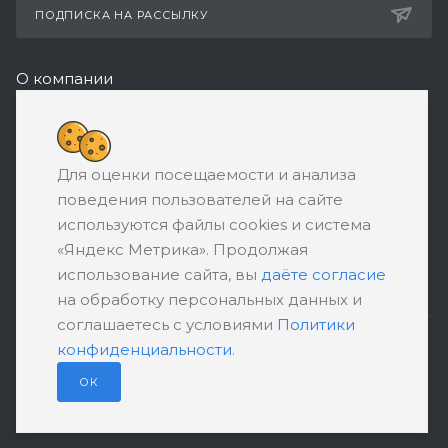
ПОДПИСКА НА РАССЫЛКУ
О компании
Реквизиты
8 (800) 550-08-77
Для оценки посещаемости и анализа
ЗАКАЗАТЬ ЗВОНОК
поведения пользователей на сайте
support@ratingbankrotstva.ru
используются файлы cookies и система
«Яндекс Метрика». Продолжая
111398, Москва, ул. Плеханова, д. 30,
использование сайта, вы
даёте согласие
абонентский ящик №5
на обработку персональных данных и
соглашаетесь с условиями
Политики
конфиденциальности
.
ПОЛИТИКА КОНФИДЕНЦИАЛЬНОСТИ
ПОЛЬЗОВАТЕЛЬСКОЕ СОГЛАШЕНИЕ
ОК
© 2026