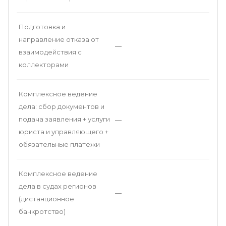
Подготовка и
направление отказа от
—
взаимодействия с
коллекторами
Комплексное ведение
дела: сбор документов и
подача заявления + услуги
—
юриста и управляющего +
обязательные платежи
Комплексное ведение
дела в судах регионов
—
(дистанционное
банкротство)