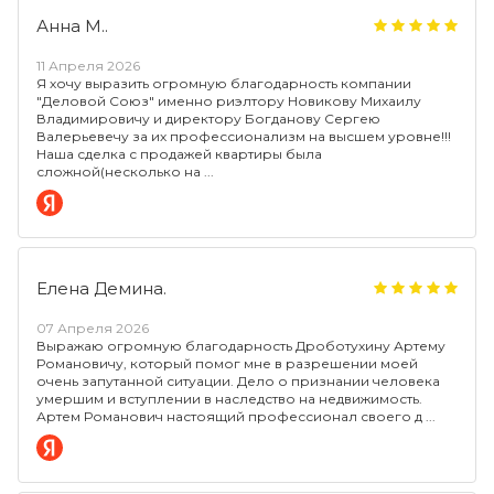
Анна М..
11 Апреля 2026
Я хочу выразить огромную благодарность компании
"Деловой Союз" именно риэлтору Новикову Михаилу
Владимировичу и директору Богданову Сергею
Валерьевечу за их профессионализм на высшем уровне!!!
Наша сделка с продажей квартиры была
сложной(несколько на
Елена Демина.
07 Апреля 2026
Выражаю огромную благодарность Дроботухину Артему
Романовичу, который помог мне в разрешении моей
очень запутанной ситуации. Дело о признании человека
умершим и вступлении в наследство на недвижимость.
Артем Романович настоящий профессионал своего д