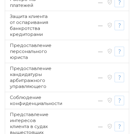
—
платежей
Защита клиента
от оспаривания
—
банкротства
кредиторами
Предоставление
персонального
—
юриста
Предоставление
кандидатуры
—
арбитражного
управляющего
Соблюдение
—
конфиденциальности
Представление
интересов
клиента в судах
—
вышестоящих