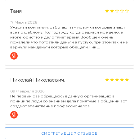
Таня.
17 Марта 2026
Ужасная компания, работают там новички которые знают
все по шаблону.Полгода жду когда решится мое дело, в
итоге юрист то и дело тянет время.Вообщем очень
пожалели что потратили деньги в пустую, при этом так и не
вернули нам деньги которые обещали.Ник
Николай Николаевич.
09 Февраля 2026
Не первый раз обращаюсь в данную организацию в
принципе люди со знанием дела приятные в общении вот
создают впечатление профессионалов
СМОТРЕТЬ ЕЩЕ 7 ОТЗЫВОВ