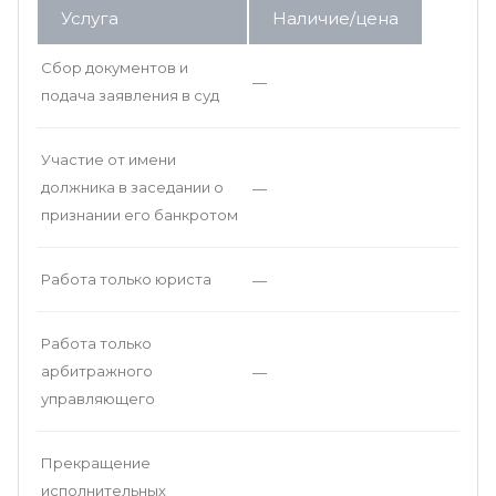
Услуга
Наличие/цена
Сбор документов и
—
подача заявления в суд
Участие от имени
должника в заседании о
—
признании его банкротом
Работа только юриста
—
Работа только
арбитражного
—
управляющего
Прекращение
исполнительных