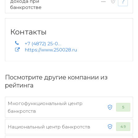
дохода при
—
банкротстве
Контакты
+7 (4872) 25-00-28 +7 919 079-35-77 +7 953 960-00-76 +7 (4872) 71-70-39 +7 (4872) 58-66-00 +7 915 779-09-56 +7 950 922-66-90 +7 950 922-66-92 +7 950 926-28-33 +7 953 420-45-49
https://www.250028.ru
Посмотрите другие компании из
рейтинга
Многофункциональный центр
5
банкротств
Национальный центр банкротств
4.9