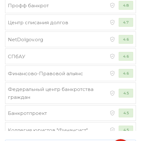
Профф банкрот
4.8
Центр списания долгов
4.7
NetDolgov.org
4.6
СПбАУ
4.6
Финансово-Правовой альянс
4.6
Федеральный центр банкротства
4.5
граждан
Банкротпроект
4.5
Коллегия юристов "Финансист"
4.5