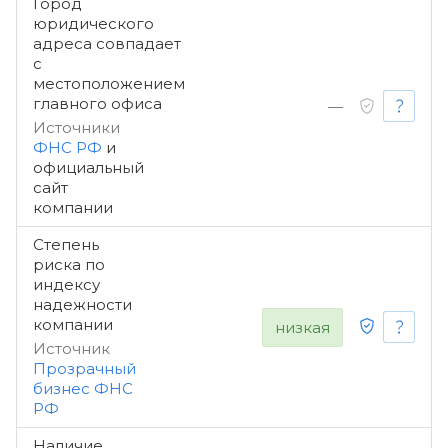
Город
юридического
адреса совпадает
с
местоположением
главного офиса
—
Источники
ФНС РФ
и
официальный
сайт
компании
Степень
риска по
индексу
надежности
компании
низкая
Источник
Прозрачный
бизнес ФНС
РФ
Наличие