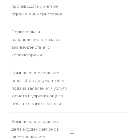
—
производств и снятие
ограничений приставов
Подготовка и
направление отказа от
—
взаимодействия с
коллекторами
Комплексное ведение
дела: сбор документов и
подача заявления + услуги
—
юриста и управляющего +
обязательные платежи
Комплексное ведение
дела в судах регионов
—
(дистанционное