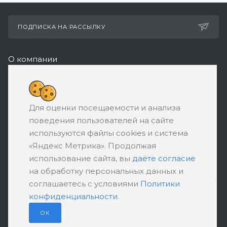
ПОДПИСКА НА РАССЫЛКУ
О компании
Реквизиты
8 (800) 550-08-77
Для оценки посещаемости и анализа
ЗАКАЗАТЬ ЗВОНОК
поведения пользователей на сайте
support@ratingbankrotstva.ru
используются файлы cookies и система
«Яндекс Метрика». Продолжая
111398, Москва, ул. Плеханова, д. 30,
использование сайта, вы
даёте согласие
абонентский ящик №5
на обработку персональных данных и
соглашаетесь с условиями
Политики
конфиденциальности
.
ПОЛИТИКА КОНФИДЕНЦИАЛЬНОСТИ
ПОЛЬЗОВАТЕЛЬСКОЕ СОГЛАШЕНИЕ
ОК