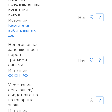
предъявленных
компании
исков
Нет
Источник
Картотека
арбитражных
дел
Непогашенная
задолженность
перед
третьими
Нет
лицами
Источник
ФССП РФ
У компании
есть заявки/
свидетельства
на товарные
—
знаки
Источник