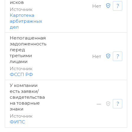
исков
Нет
Источник
Картотека
арбитражных
дел
Непогашенная
задолженность
перед
третьими
Нет
лицами
Источник
ФССП РФ
У компании
есть заявки/
свидетельства
на товарные
—
знаки
Источник
ФИПС