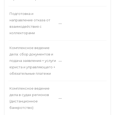
Подготовка и
направление отказа от
—
взаимодействия с
коллекторами
Комплексное ведение
дела: сбор документов и
подача заявления + услуги
—
юриста и управляющего +
обязательные платежи
Комплексное ведение
дела в судах регионов
—
(дистанционное
банкротство)