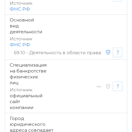
Источник
ФНС РФ
Основной
вид
деятельности
Источник
ФНС РФ
69.10 - Деятельность в области права
Специализация
на банкротстве
физических
лиц
—
Источник
официальный
сайт
компании
Город
юридического
адреса совпадает