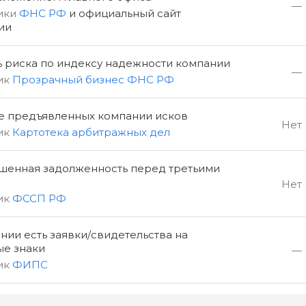
—
ики
ФНС РФ
и официальный сайт
ии
ь риска по индексу надежности компании
—
ик
Прозрачный бизнес ФНС РФ
е предъявленных компании исков
Нет
ик
Картотека арбитражных дел
шенная задолженность перед третьими
Нет
ик
ФССП РФ
нии есть заявки/свидетельства на
ые знаки
—
ик
ФИПС