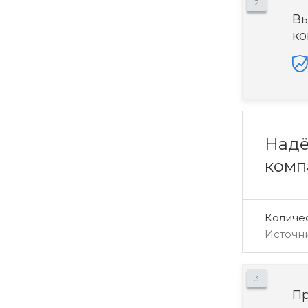
2
Вы
ко
Надё
комп
Количе
Источн
3
Пр