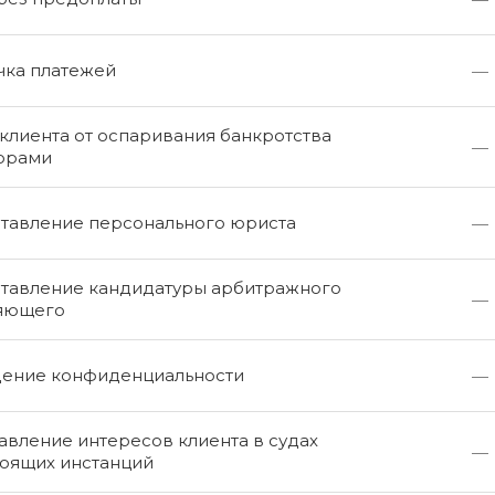
чка платежей
—
клиента от оспаривания банкротства
—
орами
тавление персонального юриста
—
тавление кандидатуры арбитражного
—
яющего
ение конфиденциальности
—
вление интересов клиента в судах
—
оящих инстанций