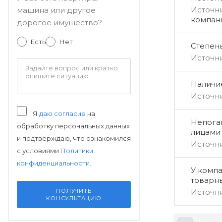
Источн
машина или другое
компан
дорогое имущество?
Есть
Нет
Степен
Источн
Наличи
Источн
Я
даю согласие
на
Непога
обработку персональных данных
лицами
и подтверждаю, что ознакомился
Источн
с условиями
Политики
конфиденциальности
.
У компа
товарн
Источн
ПОЛУЧИТЬ
КОНСУЛЬТАЦИЮ