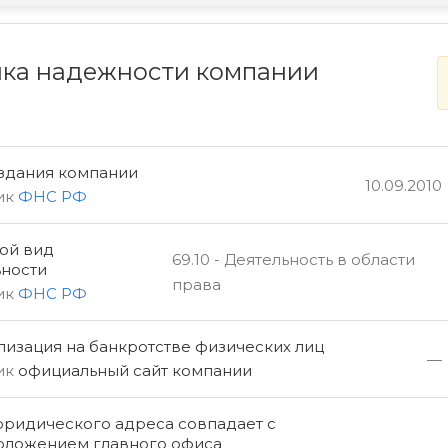
ка надежности компании
оздания компании
10.09.2010
ик
ФНС РФ
ой вид
69.10 - Деятельность в области
ьности
права
ик
ФНС РФ
изация на банкротстве физических лиц
—
ик
официальный сайт компании
юридического адреса совпадает с
оложением главного офиса