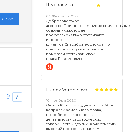
Шуркалина.
04 Февраля 2022
БОР АУ
Добросовестное
агенство.Приятные,вежливые,внимательные
сотрудники,которые
профессионально отстаивают
интересы
клиентов.Спасибо,неоднократно
помогали ,консультировали и
помогали отстаивать свои
права.Рекомендую.
Liubov Vorontsova.
10 Ноября 2020
Около 10 лет сотрудничаю с МКА по
вопросам земельного права,
потребительского права,
деятельности садоводческих
товариществ и другим. Хочу отметить
высокий профессионализм