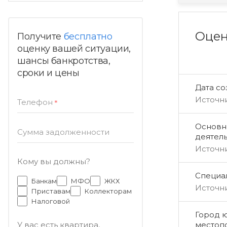
Оцен
Получите
бесплатно
оценку вашей ситуации,
шансы банкротства,
сроки и цены
Дата с
Источн
Телефон
*
Основн
Сумма задолженности
деятел
Источн
Кому вы должны?
Специал
Банкам
МФО
ЖКХ
Источн
Приставам
Коллекторам
Налоговой
Город 
местоп
У вас есть квартира,