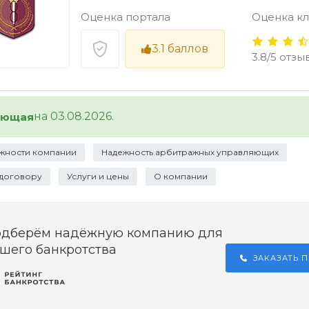
Оценка портала
Оценка к
3.1
баллов
3.8/5 отзы
на 03.08.2026.
ующая
жности компании
Надежность арбитражных управляющих
 договору
Услуги и цены
О компании
одберём надёжную компанию для
шего банкротства
ЗАКАЗАТЬ 