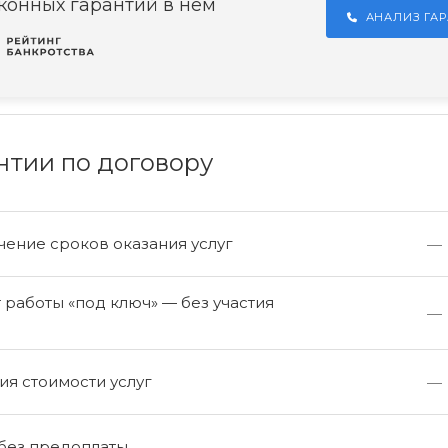
конных гарантий в нём
АНАЛИЗ ГА
нтии по договору
ение сроков оказания услуг
—
работы «под ключ» — без участия
—
а
я стоимости услуг
—
 без предоплаты
—