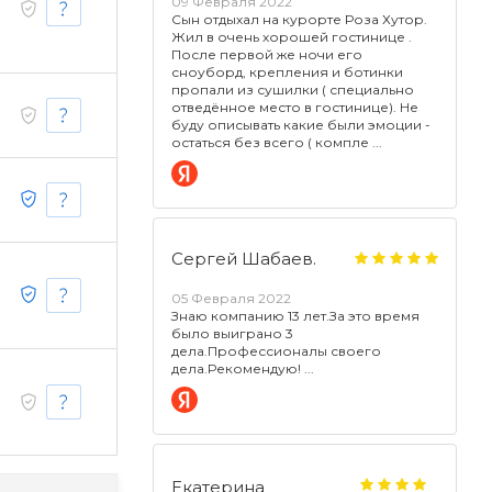
09 Февраля 2022
Сын отдыхал на курорте Роза Хутор.
Жил в очень хорошей гостинице .
После первой же ночи его
сноуборд, крепления и ботинки
пропали из сушилки ( специально
отведённое место в гостинице). Не
буду описывать какие были эмоции -
остаться без всего ( компле
Сергей Шабаев.
05 Февраля 2022
Знаю компанию 13 лет.За это время
было выиграно 3
дела.Профессионалы своего
дела.Рекомендую!
Екатерина