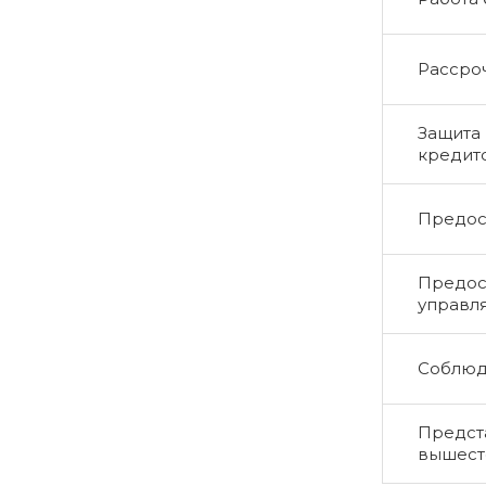
Рассро
Защита 
кредит
Предос
Предос
управл
Соблюд
Предста
вышест