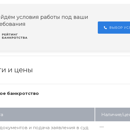
йдём условия работы под ваши
ебования
ВЫБОР У
ги и цены
ое банкротство
га
Наличие/це
—
документов и подача заявления в суд