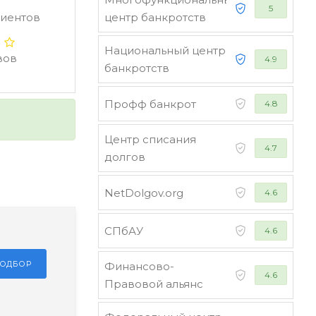
5
лиентов
центр банкротств
Национальный центр
вов
4.9
банкротств
Профф банкрот
4.8
Центр списания
4.7
долгов
NetDolgov.org
4.6
СПбАУ
4.6
ПОДБОР
Финансово-
4.6
Правовой альянс