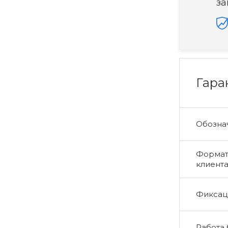
за
Гара
Обознач
Формат 
клиент
Фиксаци
Работа