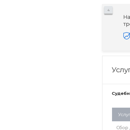
4
На
тр
Услу
Судебн
Услу
Сбор 