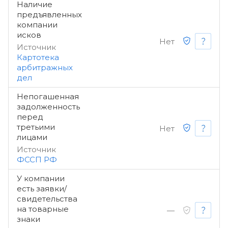
Наличие
предъявленных
компании
исков
Нет
Источник
Картотека
арбитражных
дел
Непогашенная
задолженность
перед
третьими
Нет
лицами
Источник
ФССП РФ
У компании
есть заявки/
свидетельства
на товарные
—
знаки