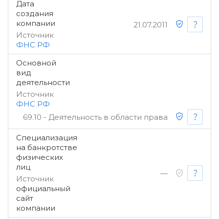
Дата
создания
компании
21.07.2011
Источник
ФНС РФ
Основной
вид
деятельности
Источник
ФНС РФ
69.10 - Деятельность в области права
Специализация
на банкротстве
физических
лиц
—
Источник
официальный
сайт
компании