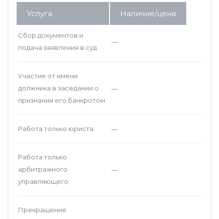
Услуга
Наличие/цена
Сбор документов и
—
подача заявления в суд
Участие от имени
должника в заседании о
—
признании его банкротом
Работа только юриста
—
Работа только
арбитражного
—
управляющего
Прекращение