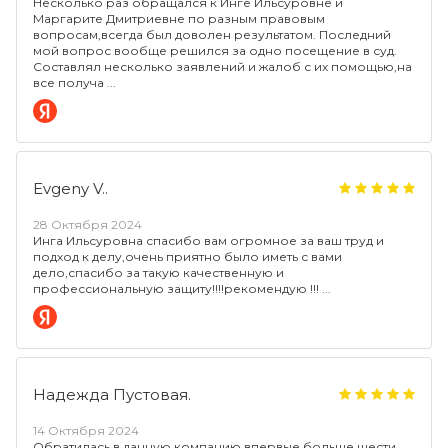
Несколько раз обращался к Инге Ильсуровне и
Маргарите Дмитриевне по разным правовым
вопросам,всегда был доволен результатом. Последний
мой вопрос вообще решился за одно посещение в суд.
Составлял несколько заявлений и жалоб с их помощью,на
все получа
Evgeny V..
28 Октября 2024
Инга Ильсуровна спасибо вам огромное за ваш труд и
подход к делу,очень приятно было иметь с вами
дело,спасибо за такую качественную и
профессиональную защиту!!!!рекомендую !!!
Надежда Пустовая.
14 Октября 2024
Обратилась в данную компанию впервые больше шести