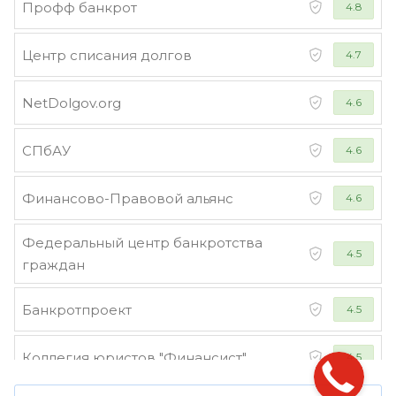
Профф банкрот
4.8
Центр списания долгов
4.7
NetDolgov.org
4.6
СПбАУ
4.6
Финансово-Правовой альянс
4.6
Федеральный центр банкротства
4.5
граждан
Банкротпроект
4.5
Коллегия юристов "Финансист"
4.5