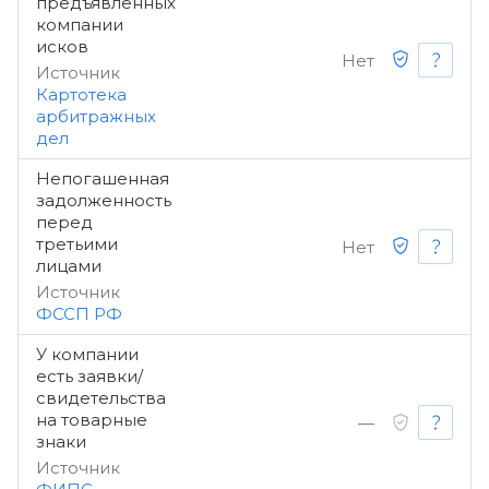
предъявленных
компании
исков
Нет
Источник
Картотека
арбитражных
дел
Непогашенная
задолженность
перед
третьими
Нет
лицами
Источник
ФССП РФ
У компании
есть заявки/
свидетельства
на товарные
—
знаки
Источник