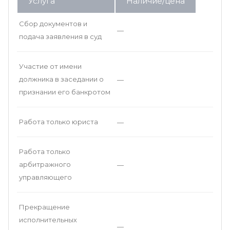
Услуга
Наличие/цена
Сбор документов и
—
подача заявления в суд
Участие от имени
должника в заседании о
—
признании его банкротом
Работа только юриста
—
Работа только
арбитражного
—
управляющего
Прекращение
исполнительных
—