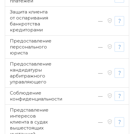
платежей
Защита клиента
от оспаривания
—
банкротства
кредиторами
Предоставление
персонального
—
юриста
Предоставление
кандидатуры
—
арбитражного
управляющего
Соблюдение
—
конфиденциальности
Представление
интересов
клиента в судах
—
вышестоящих
инстанций