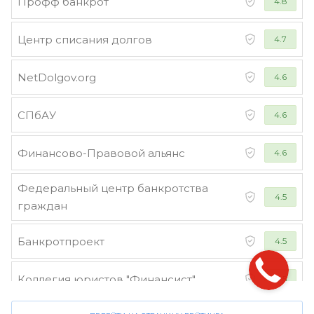
Профф банкрот
4.8
Центр списания долгов
4.7
NetDolgov.org
4.6
СПбАУ
4.6
Финансово-Правовой альянс
4.6
Федеральный центр банкротства
4.5
граждан
Банкротпроект
4.5
Коллегия юристов "Финансист"
4.5