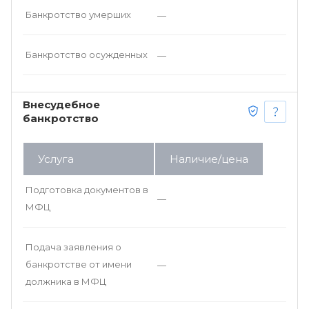
Банкротство умерших
—
Банкротство осужденных
—
Внесудебное
банкротство
Услуга
Наличие/цена
Подготовка документов в
—
МФЦ
Подача заявления о
банкротстве от имени
—
должника в МФЦ