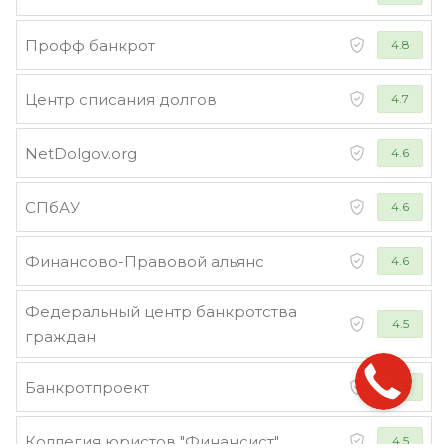
Профф банкрот
4.8
Центр списания долгов
4.7
NetDolgov.org
4.6
СПбАУ
4.6
Финансово-Правовой альянс
4.6
Федеральный центр банкротства
4.5
граждан
Банкротпроект
4.5
Коллегия юристов "Финансист"
4.5