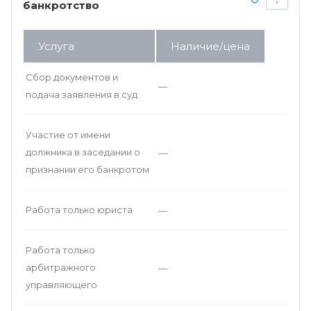
банкротство
Услуга
Наличие/цена
Сбор документов и
—
подача заявления в суд
Участие от имени
должника в заседании о
—
признании его банкротом
Работа только юриста
—
Работа только
арбитражного
—
управляющего