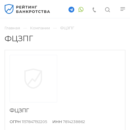
Главная
Компании
ФЦЗПГ
ФЦЗПГ
ФЦЗПГ
ОГРН
1157847192205
ИНН
7814238862