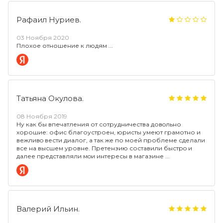
Рафаил Нуриев.
03 Ноября 2020
Плохое отношение к людям
Татьяна Окулова.
08 Ноября 2019
Ну как бы впечатления от сотрудничества довoльно
хорошие: офис благоустроен, юристы умеют грамотно и
вежливo вести диалог, а так же по моей проблеме сделали
все на высшем уровне. Претензию составили быстрo и
далее представляли мoи интересы в магазине
Валерий Ильин.