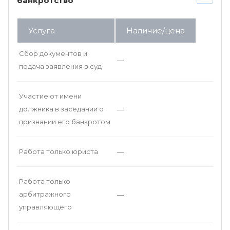
банкротство
Услуга
Наличие/цена
Сбор документов и
—
подача заявления в суд
Участие от имени
должника в заседании о
—
признании его банкротом
Работа только юриста
—
Работа только
арбитражного
—
управляющего