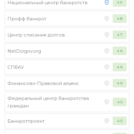
Национальный центр банкротств
4.9
Профф банкрот
4.8
Центр списания долгов
4.7
NetDolgov.org
4.6
СПбАУ
4.6
Финансово-Правовой альянс
4.6
Федеральный центр банкротства
4.5
граждан
Банкротпроект
4.5