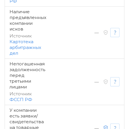
РФ
Наличие
предъявленных
компании
исков
—
Источник
Картотека
арбитражных
дел
Непогашенная
задолженность
перед
третьими
—
лицами
Источник
ФССП РФ
У компании
есть заявки/
свидетельства
на товарные
—