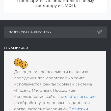
Предварительно обратитесь к своему
кредитору и в МФЦ.
ПОДПИСКА НА РАССЫЛКУ
О компании
Реквизиты
8 (800) 550-08-77
Для оценки посещаемости и анализа
ЗАКАЗАТЬ ЗВОНОК
поведения пользователей на сайте
support@ratingbankrotstva.ru
используются файлы cookies и система
«Яндекс Метрика». Продолжая
111398, Москва, ул. Плеханова, д. 30,
использование сайта, вы
даёте согласие
абонентский ящик №5
на обработку персональных данных и
соглашаетесь с условиями
Политики