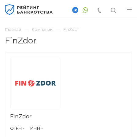
Главная
Компании
FinZdor
FinZdor
FinZdor
ОГРН
-
ИНН
-