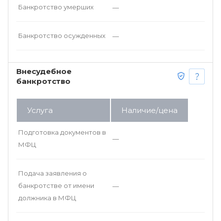
Банкротство умерших
—
Банкротство осужденных
—
Внесудебное
банкротство
Услуга
Наличие/цена
Подготовка документов в
—
МФЦ
Подача заявления о
банкротстве от имени
—
должника в МФЦ