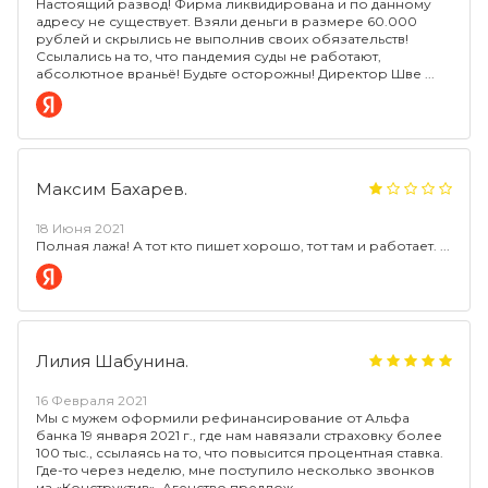
Настоящий развод! Фирма ликвидирована и по данному
адресу не существует. Взяли деньги в размере 60.000
рублей и скрылись не выполнив своих обязательств!
Ссылались на то, что пандемия суды не работают,
абсолютное враньё! Будьте осторожны! Директор Шве
Максим Бахарев.
18 Июня 2021
Полная лажа! А тот кто пишет хорошо, тот там и работает.
Лилия Шабунина.
16 Февраля 2021
Мы с мужем оформили рефинансирование от Альфа
банка 19 января 2021 г., где нам навязали страховку более
100 тыс., ссылаясь на то, что повысится процентная ставка.
Где-то через неделю, мне поступило несколько звонков
из «Конструктив». Агенство предлож