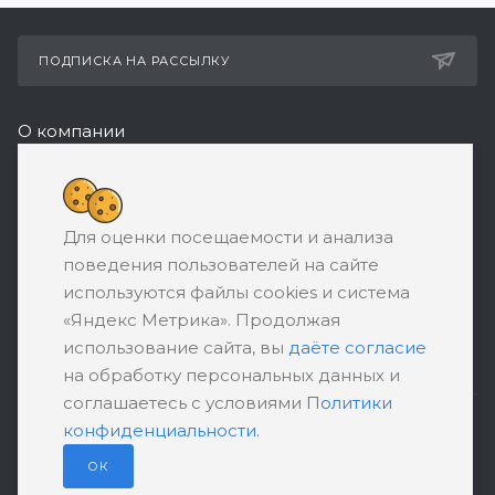
ПОДПИСКА НА РАССЫЛКУ
О компании
Реквизиты
8 (800) 550-08-77
Для оценки посещаемости и анализа
ЗАКАЗАТЬ ЗВОНОК
поведения пользователей на сайте
support@ratingbankrotstva.ru
используются файлы cookies и система
«Яндекс Метрика». Продолжая
111398, Москва, ул. Плеханова, д. 30,
использование сайта, вы
даёте согласие
абонентский ящик №5
на обработку персональных данных и
соглашаетесь с условиями
Политики
конфиденциальности
.
ПОЛИТИКА КОНФИДЕНЦИАЛЬНОСТИ
ПОЛЬЗОВАТЕЛЬСКОЕ СОГЛАШЕНИЕ
ОК