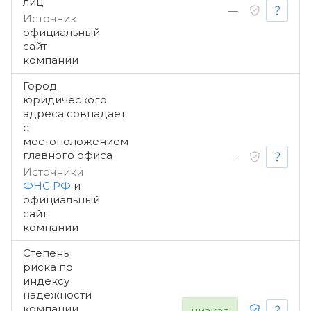
лиц
—
Источник
официальный
сайт
компании
Город
юридического
адреса совпадает
с
местоположением
главного офиса
—
Источники
ФНС РФ
и
официальный
сайт
компании
Степень
риска по
индексу
надежности
компании
низкая