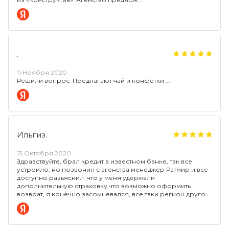
.
11 Ноября 2020
Решили вопрос. Предлагают чай и конфетки
Ильгиз.
13 Октября 2020
Здравствуйте, брал кредит в известном банке, так все
устроило, но позвонил с агенства менеджер Ратмир и все
доступно разьяснил ,что у меня удержали
дополнительную страховку,что возможно оформить
возврат, я конечно засомневался, все таки регион друго