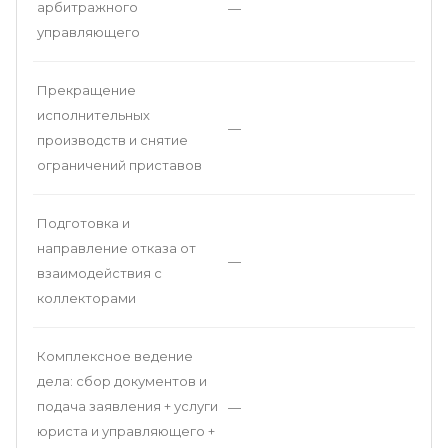
арбитражного
—
управляющего
Прекращение
исполнительных
—
производств и снятие
ограничений приставов
Подготовка и
направление отказа от
—
взаимодействия с
коллекторами
Комплексное ведение
дела: сбор документов и
подача заявления + услуги
—
юриста и управляющего +