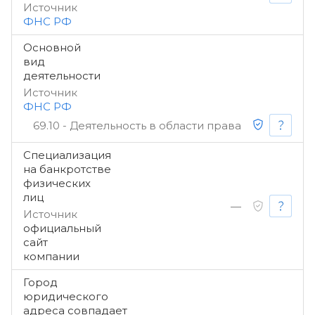
Источник
ФНС РФ
Основной
вид
деятельности
Источник
ФНС РФ
69.10 - Деятельность в области права
Специализация
на банкротстве
физических
лиц
—
Источник
официальный
сайт
компании
Город
юридического
адреса совпадает