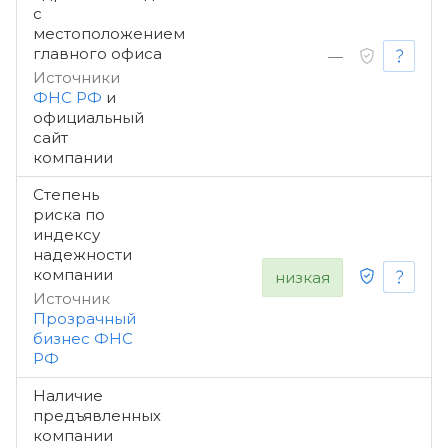
с
местоположением
главного офиса
—
Источники
ФНС РФ
и
официальный
сайт
компании
Степень
риска по
индексу
надежности
компании
низкая
Источник
Прозрачный
бизнес ФНС
РФ
Наличие
предъявленных
компании