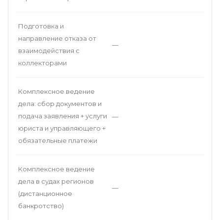
Подготовка и
направление отказа от
—
взаимодействия с
коллекторами
Комплексное ведение
дела: сбор документов и
подача заявления + услуги
—
юриста и управляющего +
обязательные платежи
Комплексное ведение
дела в судах регионов
—
(дистанционное
банкротство)