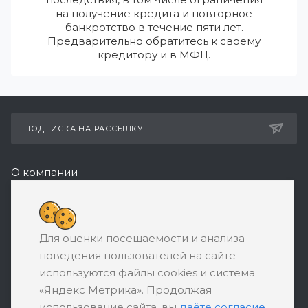
на получение кредита и повторное
банкротство в течение пяти лет.
Предварительно обратитесь к своему
кредитору и в МФЦ.
ПОДПИСКА НА РАССЫЛКУ
О компании
Реквизиты
8 (800) 550-08-77
Для оценки посещаемости и анализа
ЗАКАЗАТЬ ЗВОНОК
поведения пользователей на сайте
support@ratingbankrotstva.ru
используются файлы cookies и система
«Яндекс Метрика». Продолжая
111398, Москва, ул. Плеханова, д. 30,
использование сайта, вы
даёте согласие