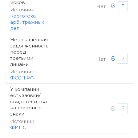
исков
Нет
Источник
Картотека
арбитражных
дел
Непогашенная
задолженность
перед
третьими
Нет
лицами
Источник
ФССП РФ
У компании
есть заявки/
свидетельства
на товарные
—
знаки
Источник
ФИПС