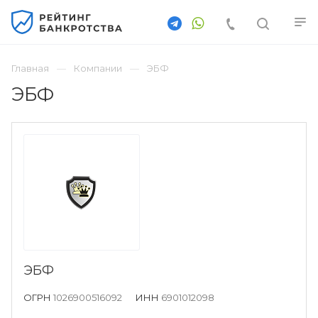
Главная
Компании
ЭБФ
ЭБФ
ЭБФ
ОГРН
1026900516092
ИНН
6901012098