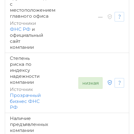
с
местоположением
главного офиса
—
Источники
ФНС РФ
и
официальный
сайт
компании
Степень
риска по
индексу
надежности
компании
низкая
Источник
Прозрачный
бизнес ФНС
РФ
Наличие
предъявленных
компании