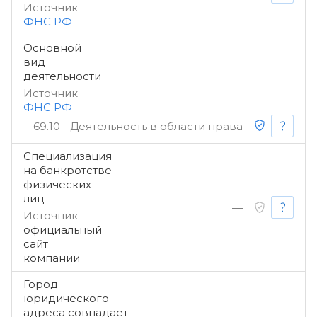
Источник
ФНС РФ
Основной
вид
деятельности
Источник
ФНС РФ
69.10 - Деятельность в области права
Специализация
на банкротстве
физических
лиц
—
Источник
официальный
сайт
компании
Город
юридического
адреса совпадает