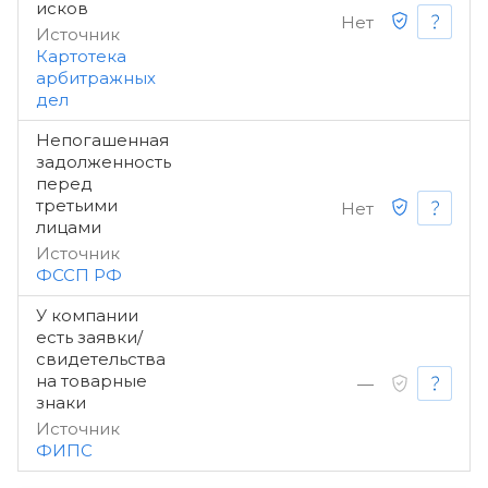
исков
Нет
Источник
Картотека
арбитражных
дел
Непогашенная
задолженность
перед
третьими
Нет
лицами
Источник
ФССП РФ
У компании
есть заявки/
свидетельства
на товарные
—
знаки
Источник
ФИПС