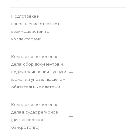
Подготовка и
направление отказа от
—
взаимодействия с
коллекторами
Комплексное ведение
дела: сбор документов и
подача заявления + услуги
—
юриста и управляющего +
обязательные платежи
Комплексное ведение
дела в судах регионов
—
(дистанционное
банкротство)