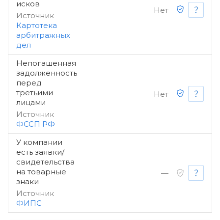
исков
Нет
Источник
Картотека
арбитражных
дел
Непогашенная
задолженность
перед
третьими
Нет
лицами
Источник
ФССП РФ
У компании
есть заявки/
свидетельства
на товарные
—
знаки
Источник
ФИПС