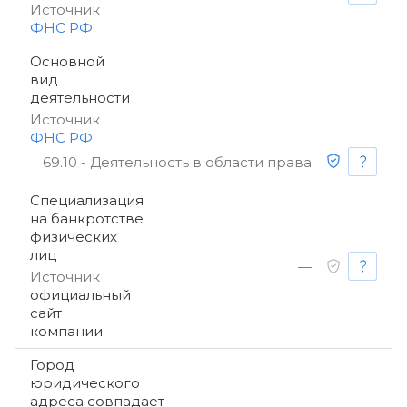
Источник
ФНС РФ
Основной
вид
деятельности
Источник
ФНС РФ
69.10 - Деятельность в области права
Специализация
на банкротстве
физических
лиц
—
Источник
официальный
сайт
компании
Город
юридического
адреса совпадает