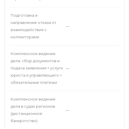
Подготовка и
направление отказа от
—
взаимодействия с
коллекторами
Комплексное ведение
дела: сбор документов и
подача заявления + услуги
—
юриста и управляющего +
обязательные платежи
Комплексное ведение
дела в судах регионов
—
(дистанционное
банкротство)