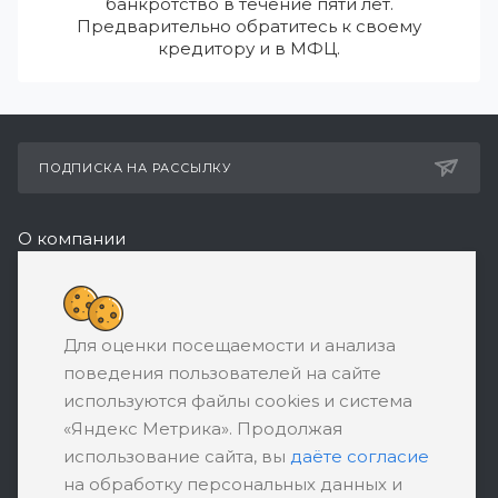
банкротство в течение пяти лет.
Предварительно обратитесь к своему
кредитору и в МФЦ.
ПОДПИСКА НА РАССЫЛКУ
О компании
Реквизиты
8 (800) 550-08-77
Для оценки посещаемости и анализа
ЗАКАЗАТЬ ЗВОНОК
поведения пользователей на сайте
support@ratingbankrotstva.ru
используются файлы cookies и система
«Яндекс Метрика». Продолжая
111398, Москва, ул. Плеханова, д. 30,
использование сайта, вы
даёте согласие
абонентский ящик №5
на обработку персональных данных и