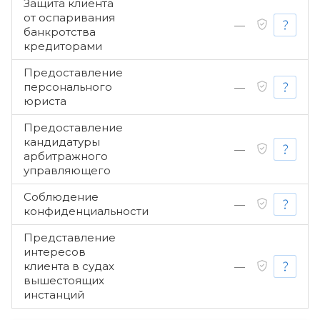
Защита клиента
от оспаривания
—
банкротства
кредиторами
Предоставление
персонального
—
юриста
Предоставление
кандидатуры
—
арбитражного
управляющего
Соблюдение
—
конфиденциальности
Представление
интересов
клиента в судах
—
вышестоящих
инстанций